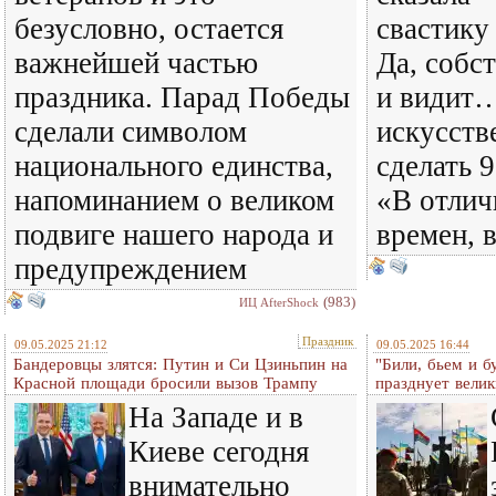
безусловно, остается
свастику
важнейшей частью
Да, собс
праздника. Парад Победы
и видит
сделали символом
искусств
национального единства,
сделать 
напоминанием о великом
«В отлич
подвиге нашего народа и
времен, в
предупреждением
(983)
ИЦ AfterShock
Праздник
09.05.2025 21:12
09.05.2025 16:44
Бандеровцы злятся: Путин и Си Цзиньпин на
"Били, бьем и б
Красной площади бросили вызов Трампу
празднует вели
На Западе и в
Киеве сегодня
внимательно