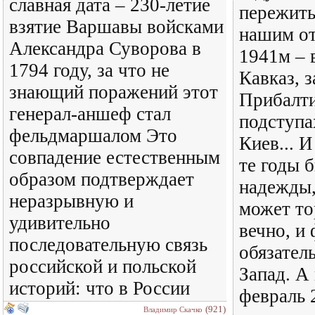
славная дата – 230-летие
пережить
взятие Варшавы войсками
нашим от
Александра Суворова в
1941м – 
1794 году, за что не
Кавказ, 
знающий поражений этот
Прибалти
генерал-аншеф стал
подступа
фельдмаршалом Это
Киев... 
совпадение естественным
те годы 
образом подтверждает
надежды,
неразрывную и
может то
удивительно
вечно, и
последовательную связь
обязател
российской и польской
Запад. А
историй: что в России
февраль 
(921)
Владимир Скачко