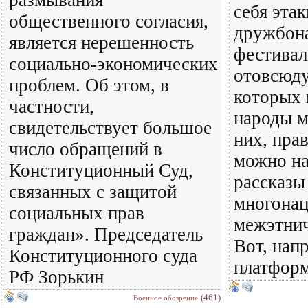
себя эта
общественного согласия,
дружбон
является нерешенность
фестивал
социально-экономических
отовсюду
проблем. Об этом, в
которых 
частности,
народы м
свидетельствует большое
них, прав
число обращений в
можно на
Конституционный Суд,
рассказы
связанных с защитой
многонац
социальных прав
межэтнич
граждан». Председатель
Вот, нап
Конституционного суда
платфор
РФ Зорькин
(461)
Военное обозрение