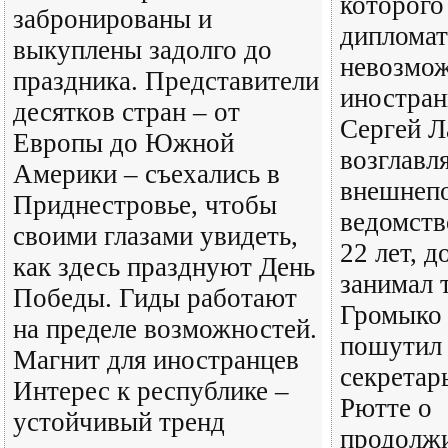
которого
забронированы и
дипломат
выкуплены задолго до
невозмо
праздника. Представители
иностран
десятков стран – от
Сергей Л
Европы до Южной
возглавл
Америки – съехались в
внешнеп
Приднестровье, чтобы
ведомств
своими глазами увидеть,
22 лет, д
как здесь празднуют День
занимал 
Победы. Гиды работают
Громыко 
на пределе возможностей.
пошутил 
Магнит для иностранцев
секрета
Интерес к республике –
Рютте о
устойчивый тренд
продолж