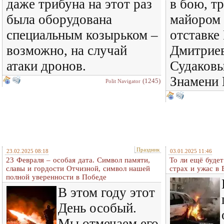
даже трибуна на этот раз
в бою, тр
была оборудована
майором 
специальным козырьком –
отставк
возможно, на случай
Дмитрие
атаки дронов.
Судаков
Знамени
(1245)
Polit Navigator
Праздник
23.02.2025 08:18
03.01.2025 11:46
23 Февраля – особая дата. Символ памяти,
То ли ещё будет
славы и гордости Отчизной, символ нашей
страх и ужас в 
полной уверенности в Победе
В этом году этот
День особый.
Мы отмечаем его