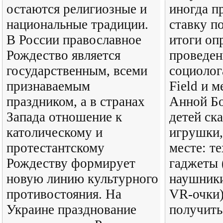
остаются религиозные и
иногда п
национальные традиции.
ставку п
В России православное
итоги оп
Рождество является
проведен
государственным, всеми
социолог
признаваемым
Field и 
праздником, а в странах
Анной Бо
Запада отношение к
детей ска
католическому и
игрушки,
протестантскому
месте: т
Рождеству формирует
гаджеты 
новую линию культурного
наушники
противостояния. На
VR-очки)
Украине празднование
получить