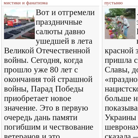
мистики и фанатизма
пустыню
Вот и отгремели
праздничные
салюты давно
ушедшей в лета
Великой Отечественной
красной 
войны. Сегодня, когда
пришла с
прошло уже 80 лет с
Славы, д
окончания той страшной
«праздно
войны, Парад Победы
нацистск
приобретает новое
больше н
значение. Это в первую
показыва
очередь дань памяти
Украины 
погибшим и чествование
шеврона
ветеранов и это
сказала 