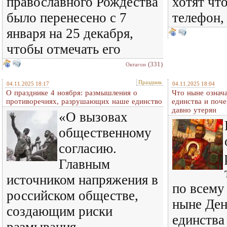
православного Рождества
хотят чт
было перенесено с 7
телефон,
января на 25 декабря,
чтобы отмечать его
(331)
Октагон
Праздник
04.11.2025 18:17
04.11.2025 18:04
О празднике 4 ноября: размышления о
Что ныне означ
противоречиях, разрушающих наше единство
единства и поч
давно утерян
«О вызовах
общественному
согласию.
Главным
источником напряжения в
по всему
российском обществе,
ныне Ден
создающим риски
единства
размывания