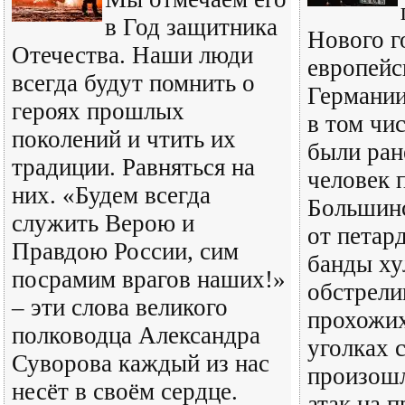
в Год защитника
Нового г
Отечества. Наши люди
европейс
всегда будут помнить о
Германии
героях прошлых
в том чи
поколений и чтить их
были ран
традиции. Равняться на
человек 
них. «Будем всегда
Большинс
служить Верою и
от петар
Правдою России, сим
банды ху
посрамим врагов наших!»
обстрели
– эти слова великого
прохожих
полководца Александра
уголках 
Суворова каждый из нас
произош
несёт в своём сердце.
атак на 