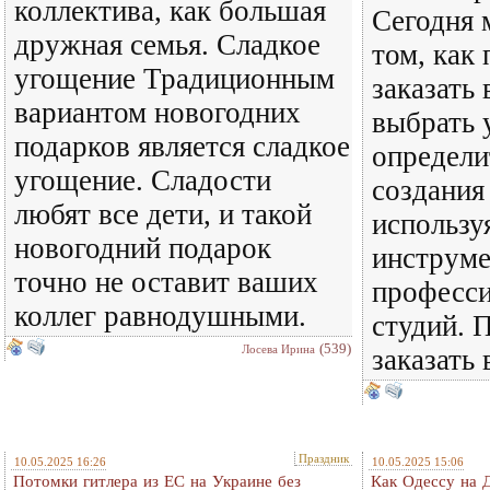
коллектива, как большая
Сегодня 
дружная семья. Сладкое
том, как
угощение Традиционным
заказать
вариантом новогодних
выбрать 
подарков является сладкое
определи
угощение. Сладости
создания
любят все дети, и такой
использу
новогодний подарок
инструм
точно не оставит ваших
професс
коллег равнодушными.
студий. 
(539)
Лосева Ирина
заказать
Праздник
10.05.2025 16:26
10.05.2025 15:06
Потомки гитлера из ЕС на Украине без
Как Одессу на 