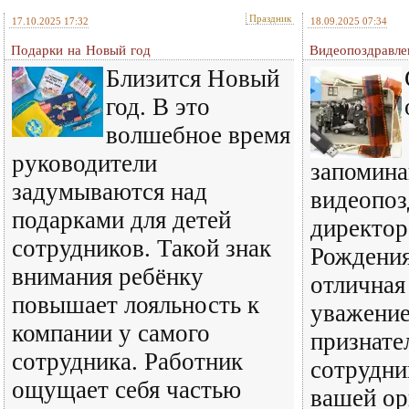
Праздник
17.10.2025 17:32
18.09.2025 07:34
Подарки на Новый год
Видеопоздравле
Близится Новый
год. В это
волшебное время
руководители
запомин
задумываются над
видеопоз
подарками для детей
директор
сотрудников. Такой знак
Рождения
внимания ребёнку
отличная
повышает лояльность к
уважение
компании у самого
признате
сотрудника. Работник
сотрудни
ощущает себя частью
вашей ор