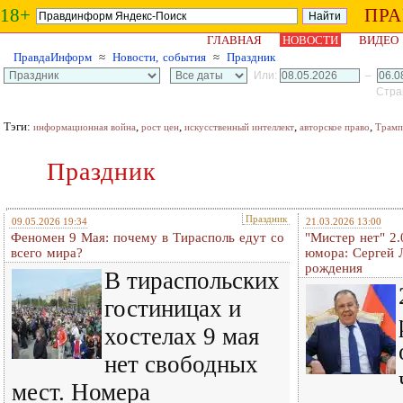
18+
ПР
ГЛАВНАЯ
НОВОСТИ
ВИДЕО
ПравдаИнформ
≈
Новости, события
≈
Праздник
Или:
–
Стран
Тэги:
,
,
,
,
информационная война
рост цен
искусственный интеллект
авторское право
Трамп
Праздник
Праздник
09.05.2026 19:34
21.03.2026 13:00
Феномен 9 Мая: почему в Тирасполь едут со
"Мистер нет" 2
всего мира?
юмора: Сергей 
рождения
В тираспольских
гостиницах и
хостелах 9 мая
нет свободных
мест. Номера