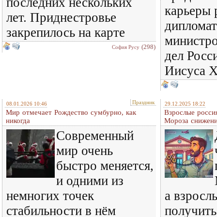
последних нескольких
карьеры 
лет. Приднестровье
дипломат
закрепилось на карте
министр
(298)
София Русу
дел Росс
Иисуса Х
Праздник
08.01.2026 10:46
29.12.2025 18:22
Мир отмечает Рождество сумбурно, как
Взрослые росси
никогда
Мороза снижени
Современный
мир очень
быстро меняется,
и одними из
немногих точек
а взросл
стабильности в нём
получить