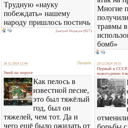
Трудную «науку
Многие 
побеждать» нашему
получили
народу пришлось постичь
травмы в
(627)
Дмитрий Медведев
использо
бомб»
Праздник
30.12.2024 12:40
29.12.2024 18:35
Первый в СССР.
Змей на пороге
новогоднюю ёл
Как пелось в
известной песне,
это был тяжёлый
год, был он
тяжелей, чем тот. Да и
отменили
чего ещё было ожидать от
борьбы с