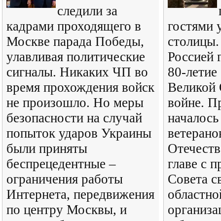
следили за
кадрами проходящего в
гостями 
Москве парада Победы,
столицы.
улавливая политические
Россией 
сигналы. Никаких ЧП во
80-летие
время прохождения войск
Великой 
не произошло. Но меры
войне. П
безопасности на случай
началось
попыток ударов Украины
ветерано
были приняты
Отечеств
беспрецедентные –
главе с 
ограничения работы
Совета с
Интернета, передвижения
областно
по центру Москвы, и
организа