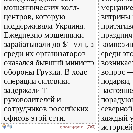
мошеннических колл-
мерцание
центров, которую
витрины 
поддерживала Украина.
притягив
Ежедневно мошенники
праздни
зарабатывали до $1 млн, а
композиц
среди их организаторов
среди эт
оказался бывший министр
возникае
обороны Грузии. В ходе
вопрос —
операции силовики
подарки,
задержали 11
настояще
руководителей и
порадуют
сотрудников российских
северной
офисов этой сети.
каждый 
историей
(705)
Правдаинформ.РФ