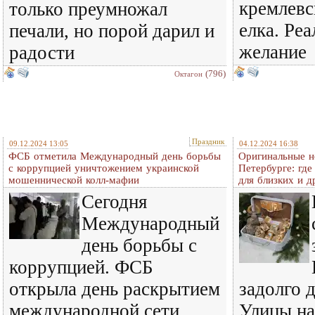
кремлевс
только преумножал
елка. Реа
печали, но порой дарил и
желание
радости
(796)
Октагон
Праздник
09.12.2024 13:05
04.12.2024 16:38
ФСБ отметила Международный день борьбы
Оригинальные н
с коррупцией уничтожением украинской
Петербурге: гд
мошеннической колл-мафии
для близких и д
Сегодня
Международный
день борьбы с
коррупцией. ФСБ
открыла день раскрытием
задолго 
международной сети
Улицы н