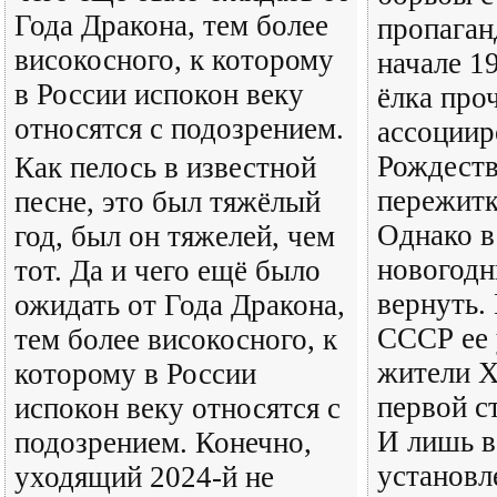
Года Дракона, тем более
пропаган
високосного, к которому
начале 1
в России испокон веку
ёлка про
относятся с подозрением.
ассоциир
Рождеств
Как пелось в известной
пережит
песне, это был тяжёлый
Однако в
год, был он тяжелей, чем
новогод
тот. Да и чего ещё было
вернуть.
ожидать от Года Дракона,
СССР ее
тем более високосного, к
жители 
которому в России
первой с
испокон веку относятся с
И лишь в
подозрением. Конечно,
установл
уходящий 2024-й не