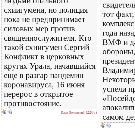
людьми опального
свидетел
схиигумена, но полиция
тот факт
пока не предпринимает
комплекс
силовых мер против
года наза
священнослужителя. Кто
ВМФ и д
такой схиигумен Сергий
обороны,
Конфликт в церковных
президен
кругах Урала, начавшийся
Владими
еще в разгар пандемии
Некотор
коронавируса, 16 июня
успели п
перерос в открытое
«Посейд
противостояние.
апокалип
(2208)
Илья Полонский
самом дел