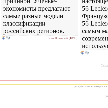
причиной. Ученые-
настояще
экономисты предлагают
56 Lecle
самые разные модели
Француз
классификации
56 Lecler
российских регионов.
самым м
современ
(1896)
Илья Полонский
использу
Стран
При цитировании материалов с
[
0