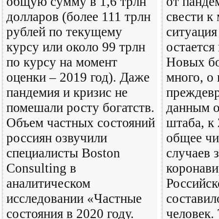
общую сумму в 1,6 трлн
от панде
долларов (более 111 трлн
свести к
рублей по текущему
ситуация
курсу или около 99 трлн
остается
по курсу на момент
Новых бо
оценки – 2019 год). Даже
много, о
пандемия и кризис не
преждев
помешали росту богатств.
данным о
Объем частных состояний
штаба, к 
россиян озвучили
общее чи
специалисты Boston
случаев 
Consulting в
коронави
аналитическом
Российск
исследовании «Частные
составил
состояния в 2020 году.
человек. 