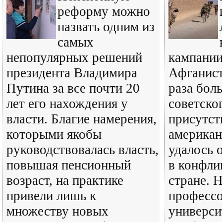
реформу можно
назвать одним из
самых
непопулярных решений
кампани
президента Владимира
Афганиста
Путина за все почти 20
раза бол
лет его нахождения у
советско
власти. Благие намерения,
присутст
которыми якобы
американ
руководствовалась власть,
удалось 
повышая пенсионный
в конфли
возраст, на практике
стране. Н
привели лишь к
профессо
множеству новых
универси