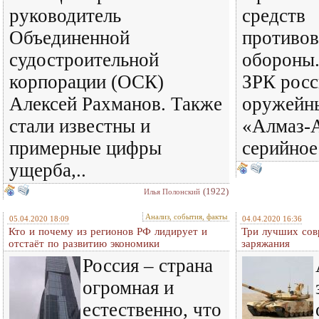
руководитель
средств
Объединенной
противо
судостроительной
обороны.
корпорации (ОСК)
ЗРК росс
Алексей Рахманов. Также
оружейн
стали известны и
«Алмаз-А
примерные цифры
серийное
ущерба,..
(1922)
Илья Полонский
Анализ, события, факты
05.04.2020 18:09
04.04.2020 16:36
Кто и почему из регионов РФ лидирует и
Три лучших сов
отстаёт по развитию экономики
заряжания
Россия – страна
огромная и
естественно, что