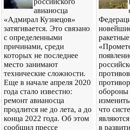
российского
авианосца
«Адмирал Кузнецов»
Федераци
затягивается. Это связано
новейшие
с определенными
ракетные
причинами, среди
«Промете
которых не последнее
появлени
место занимают
российск
технические сложности.
противо
Еще в начале апреля 2020
противор
года стало известно:
обороны 
ремонт авианосца
изменить
продлится не до лета, а до
что сист
конца 2022 года. Об этом
являются
сообщил прессе
в развит