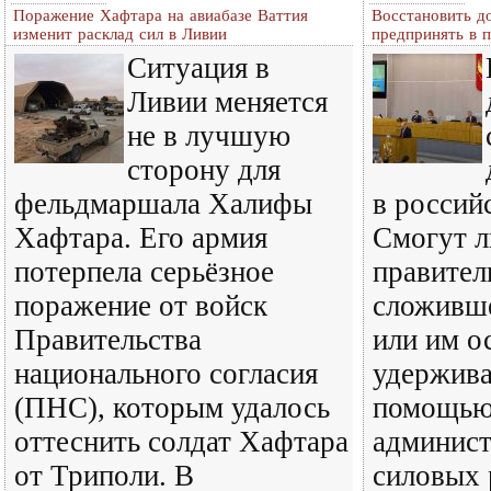
Поражение Хафтара на авиабазе Ваттия
Восстановить до
изменит расклад сил в Ливии
предпринять в п
Ситуация в
Ливии меняется
не в лучшую
сторону для
фельдмаршала Халифы
в россий
Хафтара. Его армия
Смогут л
потерпела серьёзное
правител
поражение от войск
сложивше
Правительства
или им о
национального согласия
удержива
(ПНС), которым удалось
помощь
оттеснить солдат Хафтара
админист
от Триполи. В
силовых 