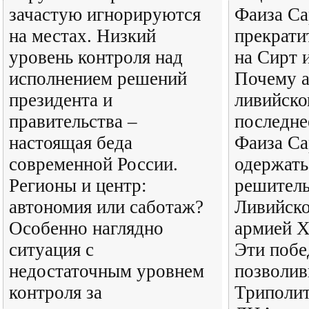
зачастую игнорируются
Фаиза С
на местах. Низкий
прекрати
уровень контроля над
на Сирт 
исполнением решений
Почему а
президента и
ливийск
правительства –
последне
настоящая беда
Фаиза Са
современной России.
одержать
Регионы и центр:
решитель
автономия или саботаж?
Ливийско
Особенно наглядно
армией 
ситуация с
Эти побе
недостаточным уровнем
позволив
контроля за
Триполит