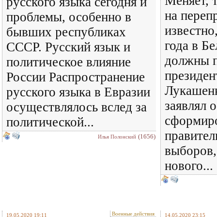
Меняет, т
русского языка сегодня и
на перепр
проблемы, особенно в
известно,
бывших республиках
года в Б
СССР. Русский язык и
должны 
политическое влияние
президен
России Распространение
Лукашенк
русского языка в Евразии
заявлял о
осуществлялось вслед за
сформиро
политической...
правител
(1656)
Илья Полонский
выборов,
нового...
Военные действия
19.05.2020 19:11
14.05.2020 23:15