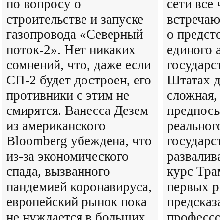
по вопросу о
сети все
строительстве и запуске
встречаю
газопровода «Северный
о предст
поток-2». Нет никаких
единого 
сомнений, что, даже если
государс
СП-2 будет достроен, его
Штатах д
противники с этим не
сложная, 
смирятся. Ванесса Дезем
предпосы
из американского
реальног
Bloomberg убеждена, что
государс
из-за экономического
развалив
спада, вызванного
курс Тра
пандемией коронавируса,
первых 
европейский рынок пока
предсказ
не нуждается в больших
профессо