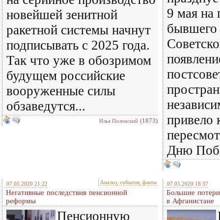
9 мая на
новейшей зенитной
бывшего
ракетной системы начнут
Советско
подписывать с 2025 года.
появлени
Так что уже в обозримом
постсове
будущем российские
простран
вооруженные силы
независи
обзаведутся...
привело 
(1873)
Илья Полонский
пересмот
Дню Поб
Анализ, события, факты
07.05.2020 21:22
07.05.2020 18:37
Негативные последствия пенсионной
Большие потер
реформы
в Афганистане
Пенсионную