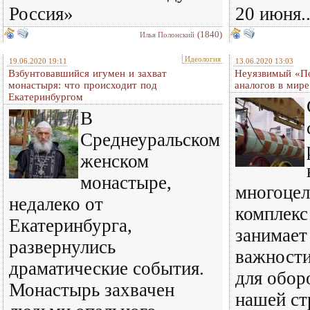
Россия»
20 июня..
(1840)
Илья Полонский
Идеология
19.06.2020 19:11
13.06.2020 13:03
Взбунтовавшийся игумен и захват
Неуязвимый «По
монастыря: что происходит под
аналогов в мире
Екатеринбургом
В
Среднеуральском
женском
монастыре,
многоцел
недалеко от
комплекс
Екатеринбурга,
занимает
развернулись
важност
драматические события.
для обор
Монастырь захвачен
нашей ст