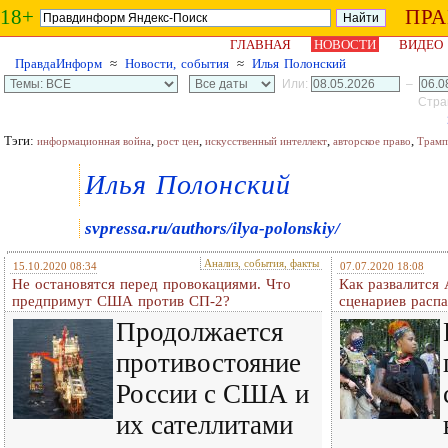
18+
ПР
ГЛАВНАЯ
НОВОСТИ
ВИДЕО
ПравдаИнформ
≈
Новости, события
≈
Илья Полонский
Или:
–
Стран
Тэги:
,
,
,
,
информационная война
рост цен
искусственный интеллект
авторское право
Трамп
Илья Полонский
svpressa.ru/authors/ilya-polonskiy/
Анализ, события, факты
15.10.2020 08:34
07.07.2020 18:08
Не остановятся перед провокациями. Что
Как развалится 
предпримут США против СП-2?
сценариев рас
Продолжается
противостояние
России с США и
их сателлитами