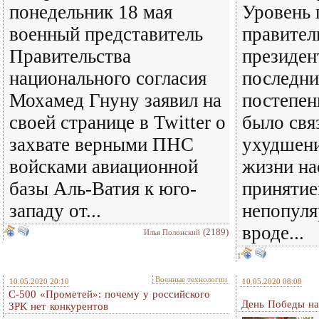
понедельник 18 мая
Уровень
военный представитель
правител
Правительства
президен
национального согласия
последни
Мохамед Гнуну заявил на
постепен
своей странице в Twitter о
было свя
захвате верными ПНС
ухудшени
войсками авиационной
жизни на
базы Аль-Ватия к юго-
принятие
западу от...
непопул
вроде...
(2189)
Илья Полонский
1
Военные технологии
10.05.2020 20:10
10.05.2020 08:08
С-500 «Прометей»: почему у российского
День Победы на
ЗРК нет конкурентов