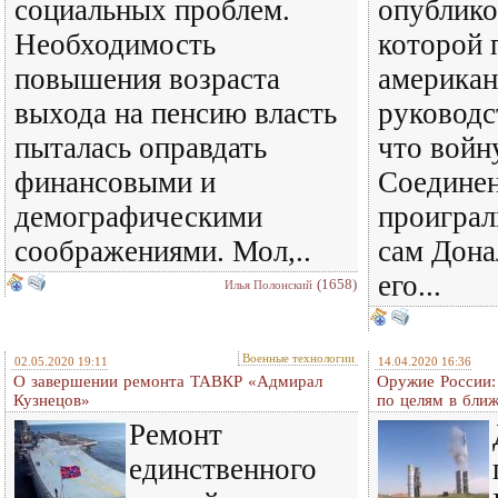
социальных проблем.
опублико
Необходимость
которой 
повышения возраста
американ
выхода на пенсию власть
руководс
пыталась оправдать
что войн
финансовыми и
Соедине
демографическими
проиграл
соображениями. Мол,..
сам Дона
его...
(1658)
Илья Полонский
Военные технологии
02.05.2020 19:11
14.04.2020 16:36
О завершении ремонта ТАВКР «Адмирал
Оружие России:
Кузнецов»
по целям в бли
Ремонт
единственного