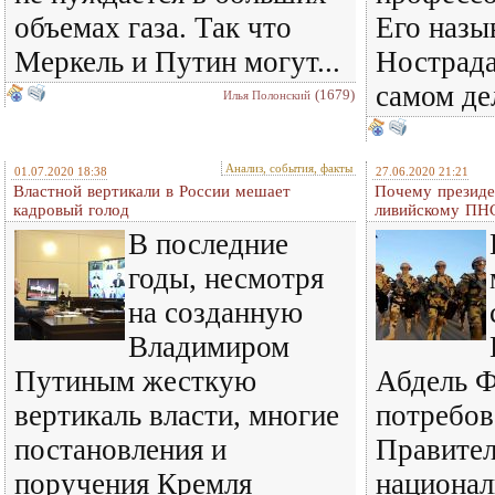
объемах газа. Так что
Его наз
Меркель и Путин могут...
Нострада
самом дел
(1679)
Илья Полонский
Анализ, события, факты
01.07.2020 18:38
27.06.2020 21:21
Властной вертикали в России мешает
Почему президе
кадровый голод
ливийскому ПНС
В последние
годы, несмотря
на созданную
Владимиром
Путиным жесткую
Абдель Ф
вертикаль власти, многие
потребов
постановления и
Правител
поручения Кремля
национал