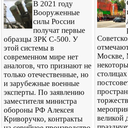
В 2021 году
Вооруженные
силы России
получат первые
Советско
образцы ЗРК С-500. У
отмечают
этой системы в
Москве, 
современном мире нет
некоторы
аналогов, что признают не
столицах
только отечественные, но
постсове
и зарубежные военные
простран
эксперты. По заявлению
торжест
заместителя министра
мероприя
обороны РФ Алексея
великой 
Криворучко, контракты
празднуе
на серийное производство