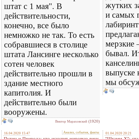
жутких з
штат с 1 мая". В
и самых 
действительности,
лабиринт
конечно, все было
предлага
немножко не так. То есть
мерзкие –
собравшиеся в столице
бывал. И
штата Лансинге несколько
канселин
сотен человек
выпуске 
действительно прошли в
мы обсуж
здание местного
капитолия. И
действительно были
вооружены.
(1920)
Виктор Мараховский
Анализ, события, факты
16.04.2020 15:47
01.04.2020 20:21
Путин и Природа: кто искупит мировую вину
"Штамм X": стал