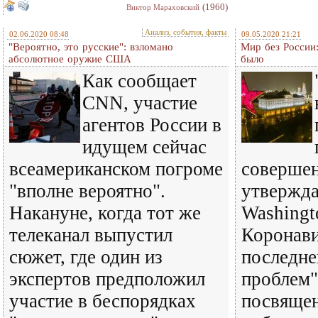
(1960)
Виктор Мараховский
Анализ, события, факты
02.06.2020 08:48
09.05.2020 21:21
"Вероятно, это русские": взломано
Мир без России
абсолютное оружие США
было
Как сообщает
CNN, участие
агентов России в
идущем сейчас
всеамериканском погроме
совершен
"вполне вероятно".
утвержда
Накануне, когда тот же
Washingt
телеканал выпустил
Коронави
сюжет, где один из
последне
экспертов предположил
проблем".
участие в беспорядках
посвящен