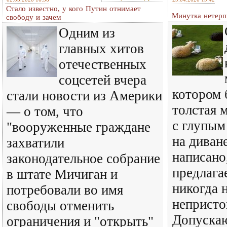
Стало известно, у кого Путин отнимает
Минутка нетер
свободу и зачем
Одним из
главных хитов
отечественных
соцсетей вчера
котором 
стали новости из Америки
толстая 
— о том, что
с глупым
"вооруженные граждане
на диван
захватили
написано
законодательное собрание
предлагае
в штате Мичиган и
никогда 
потребовали во имя
непристо
свободы отменить
Допускаю
ограничения и "открыть"