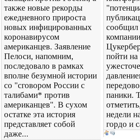
также новые рекорды
"потенци
ежедневного прироста
публикац
новых инфицированных
сообщил 
коронавирусом
компани
американцев. Заявление
Цукербе
Пелоси, напомним,
пойти на
последовало в рамках
ужесточе
вполне безумной истории
давление
со "сговором России с
передово
талибами* против
паники. Т
американцев". В сухом
отметить
остатке эта история
недели н
представляет собой
гордо и с
даже...