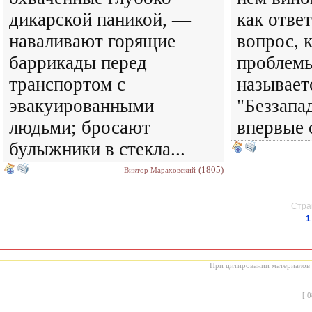
дикарской паникой, —
как ответ
наваливают горящие
вопрос, 
баррикады перед
проблемы
транспортом с
называет
эвакуированными
"Беззапа
людьми; бросают
впервые 
булыжники в стекла...
(1805)
Виктор Мараховский
Стран
1
При цитировании материалов с
[
0