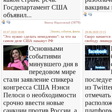
Госдепартамент США
вакцины н
объявил...
(1879)
Виктор Мараховский
Анализ, события, факты
03.07.2020 18:08
28.06.2020 23:15
"Это нужно сделать немедленно": за что на
Скоро начнется 
самом деле США накажут РФ
свободу ликвид
Основными
событиями
минувшего дня в
передовом мире
стали заявление спикера
последуе
конгресса США Нэнси
из Twitte
Пелоси о необходимости
отмечать
срочно ввести новые
располож
санкции против России, а
платформ