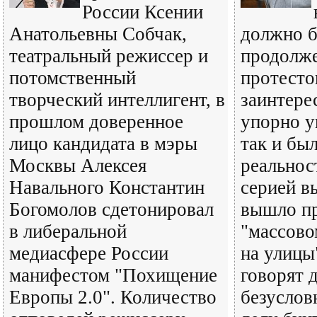
России Ксении
Анатольевны Собчак,
должно б
театральный режиссер и
продолже
потомственный
протесто
творческий интеллигент, в
заинтер
прошлом доверенное
упорно у
лицо кандидата в мэры
так и бы
Москвы Алексея
реальнос
Навального Константин
серией в
Богомолов сдетонировал
вышло пр
в либеральной
"массово
медиасфере России
на улицы
манифестом "Похищение
говорят 
Европы 2.0". Количество
безуслов