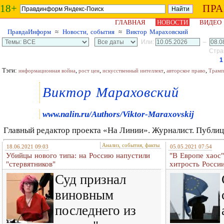
18+
ПР
ГЛАВНАЯ
НОВОСТИ
ВИДЕО
ПравдаИнформ
≈
Новости, события
≈
Виктор Мараховский
Или:
–
Стран
1
Тэги:
,
,
,
,
информационная война
рост цен
искусственный интеллект
авторское право
Трамп
Виктор Мараховский
www.nalin.ru/Authors/Viktor-Maraxovskij
Главный редактор проекта «На Линии». Журналист. Публиц
Анализ, события, факты
18.06.2021 09:03
05.05.2021 07:54
Убийцы нового типа: на Россию напустили
"В Европе хаос
"стервятников"
хитрость Росси
Суд признал
виновным
последнего из