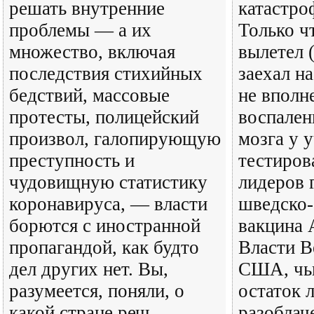
решать внутренние
катастро
проблемы — а их
Только ч
множество, включая
вылетел 
последствия стихийных
заехал на
бедствий, массовые
не вполне
протесты, полицейский
воспален
произвол, галопирующую
мозга у 
преступность и
тестиров
чудовищную статистику
лидеров 
коронавируса, — власти
шведско-
борются с иностранной
вакцина 
пропагандой, как будто
Власти В
дел других нет. Вы,
США, чь
разумеется, поняли, о
остаток 
какой стране речь.
разоблач