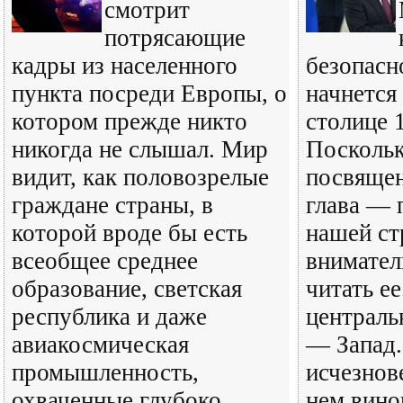
смотрит
потрясающие
кадры из населенного
безопасн
пункта посреди Европы, о
начнется
котором прежде никто
столице 
никогда не слышал. Мир
Поскольк
видит, как половозрелые
посвящен
граждане страны, в
глава — 
которой вроде бы есть
нашей ст
всеобщее среднее
внимател
образование, светская
читать е
республика и даже
централь
авиакосмическая
— Запад.
промышленность,
исчезнов
охваченные глубоко
нем вино