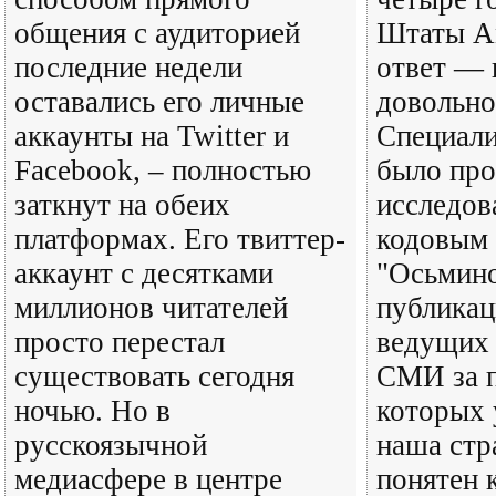
общения с аудиторией
Штаты А
последние недели
ответ — 
оставались его личные
довольно
аккаунты на Twitter и
Специали
Facebook, – полностью
было про
заткнут на обеих
исследов
платформах. Его твиттер-
кодовым 
аккаунт с десятками
"Осьмино
миллионов читателей
публикац
просто перестал
ведущих 
существовать сегодня
СМИ за п
ночью. Но в
которых 
русскоязычной
наша стр
медиасфере в центре
понятен к