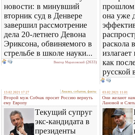
новости: в минувший
прошлом 
вторник суд в Денвере
она уже 
завершил рассмотрение
эффектив
дела 20-летнего Девона
распрост
Эриксона, обвиняемого в
раскола 
стрельбе в школе науки...
излагает
как посл
(2633)
Виктор Мараховский
русской 
Анализ, события, факты
13.02.2021 17:27
03.02.2021 11:01
Второй муж Собчак просит Россию вернуть
Они желают нам
ему Европу
Лановой и Слеп
Текущий супруг
экс-кандидата в
президенты