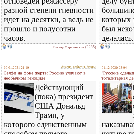
отповедей режиссеру
делу бун
разной степени гневности
большинс
идет на десятки, а ведь не
которых 
прошло и полусотни
был неко
часов.
делалась.
(2285)
Виктор Мараховский
Анализ, события, факты
09.01.2021 21:19
01.12.2020 23:04
Селфи на фоне жертв: Россию уличают в
"Русские сделал
необычном геноциде
тоталитарная д
Действующий
(пока) президент
США Дональд
Трамп, у
которого единственным
наказыва
способом прямого
четыре г