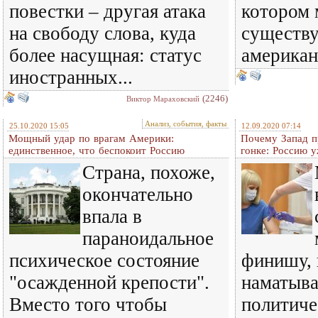
повестки – другая атака
котором 
на свободу слова, куда
существу
более насущная: статус
американ
иностранных...
(2246)
Виктор Мараховский
Анализ, события, факты
25.10.2020 15:05
12.09.2020 07:14
Мощный удар по врагам Америки:
Почему Запад п
единственное, что беспокоит Россию
гонке: Россию у
Страна, похоже,
окончательно
впала в
параноидальное
психическое состояние
финишу, 
"осажденной крепости".
наматыва
Вместо того чтобы
политиче