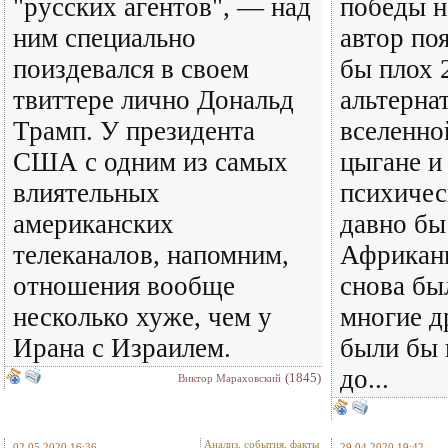
"русских агентов", — над
победы н
ним специально
автор по
поиздевался в своем
бы плох 
твиттере лично Дональд
альтерна
Трамп. У президента
вселенно
США с одним из самых
цыгане и
влиятельных
психичес
американских
давно бы
телеканалов, напомним,
Африкан
отношения вообще
снова бы
несколько хуже, чем у
многие д
Ирана с Израилем.
были бы
до...
(1845)
Виктор Мараховский
Анализ, события, факты
02.05.2020 16:36
29.04.2020 19:42