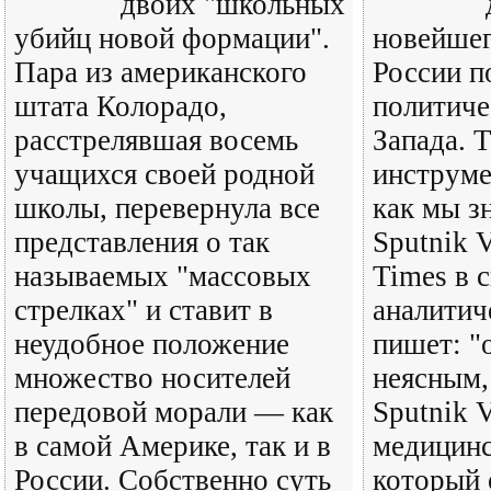
двоих "школьных
убийц новой формации".
новейшег
Пара из американского
России п
штата Колорадо,
политиче
расстрелявшая восемь
Запада. 
учащихся своей родной
инструме
школы, перевернула все
как мы з
представления о так
Sputnik 
называемых "массовых
Times в 
стрелках" и ставит в
аналитич
неудобное положение
пишет: "
множество носителей
неясным,
передовой морали — как
Sputnik 
в самой Америке, так и в
медицин
России. Собственно суть
который 