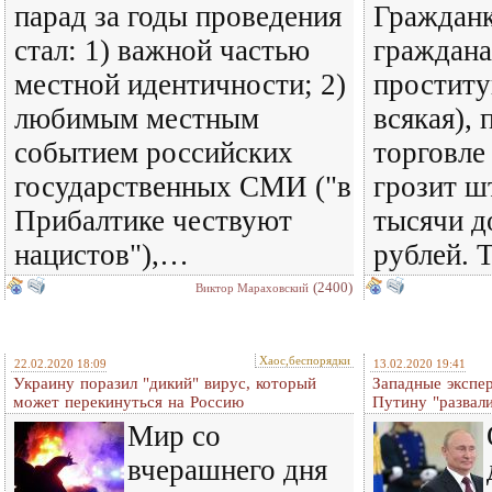
парад за годы проведения
Гражданк
стал: 1) важной частью
граждана
местной идентичности; 2)
проститу
любимым местным
всякая),
событием российских
торговле
государственных СМИ ("в
грозит ш
Прибалтике чествуют
тысячи д
нацистов"),…
рублей. Т
(2400)
Виктор Мараховский
Хаос,беспорядки
22.02.2020 18:09
13.02.2020 19:41
Украину поразил "дикий" вирус, который
Западные экспер
может перекинуться на Россию
Путину "развали
Мир со
вчерашнего дня