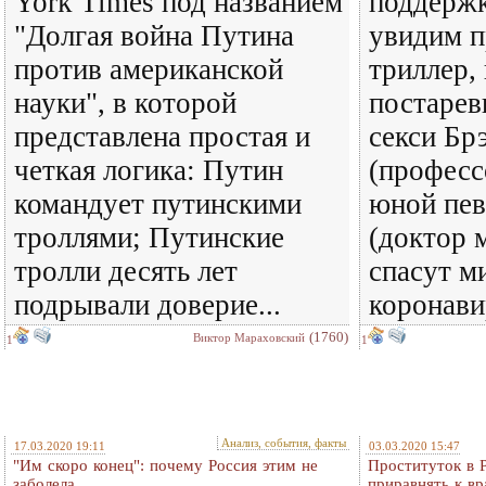
York Times под названием
поддержк
"Долгая война Путина
увидим 
против американской
триллер,
науки", в которой
постарев
представлена простая и
секси Бр
четкая логика: Путин
(професс
командует путинскими
юной пев
троллями; Путинские
(доктор 
тролли десять лет
спасут м
подрывали доверие...
коронави
(1760)
Виктор Мараховский
1
1
Анализ, события, факты
17.03.2020 19:11
03.03.2020 15:47
"Им скоро конец": почему Россия этим не
Проституток в 
заболела
приравнять к в