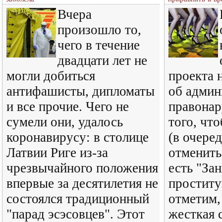
Вчера
произошло то,
чего в течение
двадцати лет не
могли добиться
проекта 
антифашисты, дипломаты
об админ
и все прочие. Чего не
правонар
сумели они, удалось
того, чт
коронавирусу: в столице
(в очеред
Латвии Риге из-за
отменить
чрезвычайного положения
есть "За
впервые за десятилетия не
проститу
состоялся традиционный
отметим,
"парад эсэсовцев". Этот
жесткая 