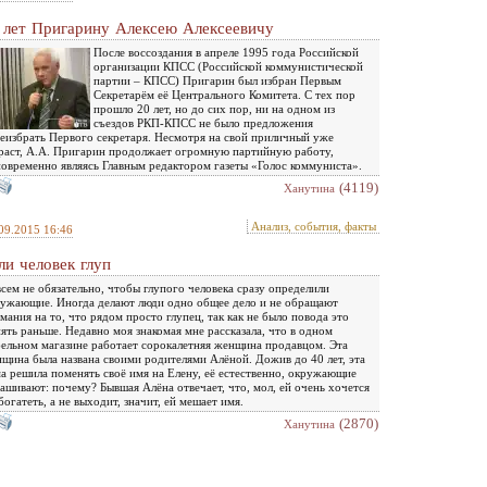
 лет Пригарину Алексею Алексеевичу
После воссоздания в апреле 1995 года Российской
организации КПСС (Российской коммунистической
партии – КПСС) Пригарин был избран Первым
Секретарём её Центрального Комитета. С тех пор
прошло 20 лет, но до сих пор, ни на одном из
съездов РКП-КПСС не было предложения
еизбрать Первого секретаря. Несмотря на свой приличный уже
раст, А.А. Пригарин продолжает огромную партийную работу,
овременно являясь Главным редактором газеты «Голос коммуниста».
(4119)
Ханутина
Анализ, события, факты
09.2015 16:46
ли человек глуп
сем не обязательно, чтобы глупого человека сразу определили
ужающие. Иногда делают люди одно общее дело и не обращают
мания на то, что рядом просто глупец, так как не было повода это
ять раньше. Недавно моя знакомая мне рассказала, что в одном
ельном магазине работает сорокалетняя женщина продавцом. Эта
щина была названа своими родителями Алёной. Дожив до 40 лет, эта
а решила поменять своё имя на Елену, её естественно, окружающие
ашивают: почему? Бывшая Алёна отвечает, что, мол, ей очень хочется
богатеть, а не выходит, значит, ей мешает имя.
(2870)
Ханутина