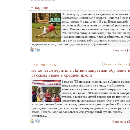
6 кадров
По каналу «Домашний» ежедневно показывают 
называемые «смешные 6 кадров», иногда 3 раза 
день, иногда 4 раза, а то и 5 раз. После каждой
реплики актёра включают записанный раз и навс
смех. Реплики не смешные, а смех звучит посто
Это, видимо авторы понимали, что смешно не б
и заранее записали смех, чтобы обмануть зрител
ни разу не смогла себя заставить просмотреть эт
кадров» весь час, что они идут по каналу «Домашний».
(
Ханутина
Анализ, события, 
02.05.2018 18:06
Не хочется верить: в Латвии запретили обучение 
русском языке в средней школе
1 мая по ТВ показали сюжет, как в Латвии русск
вынуждены выходить на улицу, чтобы иметь
возможность учить своих детей по-русски и в
школах, и в вузах. 20% населения Латвии говоря
русски, а в школах детей переводят на изучение 
предметов на латышском языке. Это в тех школах
которые раньше были русскими, даже если в данном районе Риги жи
преимущественно русские семьи, в которых дома говорят на русском
языке. Теперь надо обращаться в международный суд по правам
человека…
(
Ханутина