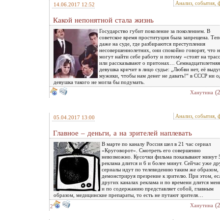
Анализ, события, 
14.06.2017 12:52
Какой непонятной стала жизнь
Государство губит поколение за поколением. В
советское время проституция была запрещена. Теп
даже на суде, где разбираются преступления
несовершеннолетних, они спокойно говорят, что н
могут найти себе работу и потому «стоят на трас
или рассказывают о притонах… Семнадцатилетняя
девушка кричит в лицо судье: „Любви нет, её выд
мужики, чтобы нам денег не давать!“ в СССР ни о
девушка такого не могла бы подумать.
(
Ханутина
Анализ, события, 
05.04.2017 13:00
Главное – деньги, а на зрителей наплевать
В марте по каналу Россия шел в 21 час сериал
«Круговорот». Смотреть его совершенно
невозможно. Кусочки фильма показывают минут 5
реклама длится и 6 и более минут. Сейчас уже др
сериалы идут по телевидению таким же образом,
демонстрируя презрение к зрителю. При этом, ес
других каналах реклама и по времени длится мен
и по содержанию представляет собой, главным
образом, медицинские препараты, то есть не путают зрителя…
(
Ханутина
2