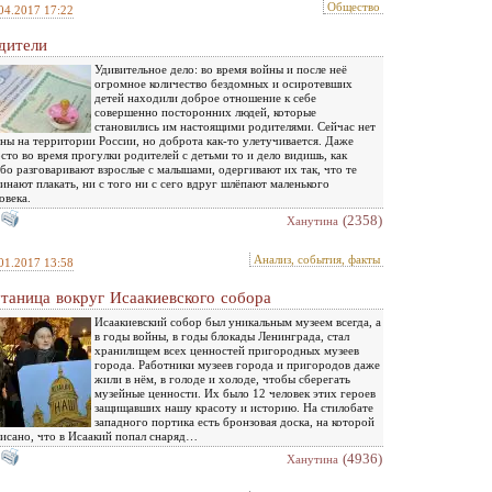
Общество
04.2017 17:22
дители
Удивительное дело: во время войны и после неё
огромное количество бездомных и осиротевших
детей находили доброе отношение к себе
совершенно посторонних людей, которые
становились им настоящими родителями. Сейчас нет
ны на территории России, но доброта как-то улетучивается. Даже
сто во время прогулки родителей с детьми то и дело видишь, как
бо разговаривают взрослые с малышами, одергивают их так, что те
инают плакать, ни с того ни с сего вдруг шлёпают маленького
овека.
(2358)
Ханутина
Анализ, события, факты
01.2017 13:58
таница вокруг Исаакиевского собора
Исаакиевский собор был уникальным музеем всегда, а
в годы войны, в годы блокады Ленинграда, стал
хранилищем всех ценностей пригородных музеев
города. Работники музеев города и пригородов даже
жили в нём, в голоде и холоде, чтобы сберегать
музейные ценности. Их было 12 человек этих героев
защищавших нашу красоту и историю. На стилобате
западного портика есть бронзовая доска, на которой
исано, что в Исаакий попал снаряд…
(4936)
Ханутина