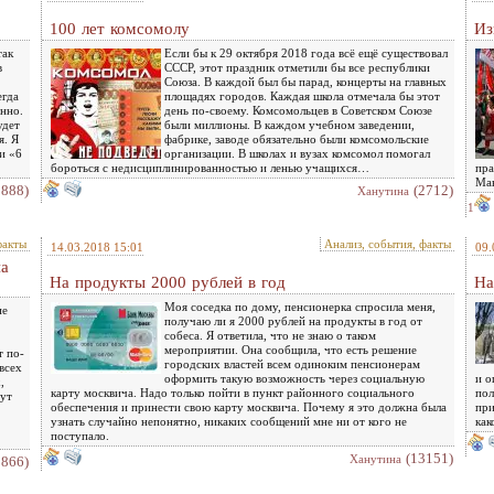
100 лет комсомолу
Из
так
Если бы к 29 октября 2018 года всё ещё существовал
в
СССР, этот праздник отметили бы все республики
Союза. В каждой был бы парад, концерты на главных
егда
площадях городов. Каждая школа отмечала бы этот
янно.
день по-своему. Комсомольцев в Советском Союзе
удет
были миллионы. В каждом учебном заведении,
я. Я
фабрике, заводе обязательно были комсомольские
и «6
организации. В школах и вузах комсомол помогал
бороться с недисциплинированностью и ленью учащихся…
пра
Ма
1888)
(2712)
Ханутина
1
факты
Анализ, события, факты
14.03.2018 15:01
09.
на
На продукты 2000 рублей в год
На
Моя соседка по дому, пенсионерка спросила меня,
ие
получаю ли я 2000 рублей на продукты в год от
собеса. Я ответила, что не знаю о таком
мероприятии. Она сообщила, что есть решение
т по-
городских властей всем одиноким пенсионерам
всех
оформить такую возможность через социальную
и о
,
карту москвича. Надо только пойти в пункт районного социального
пол
вут
обеспечения и принести свою карту москвича. Почему я это должна была
при
узнать случайно непонятно, никаких сообщений мне ни от кого не
как
поступало.
(13151)
Ханутина
2866)