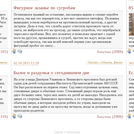
Фигурное лазанье по сугробам
85
кого
Остановился трамвай на остановке, пассажиры вышли и спешат перейти
 SS и
рельсы, так как это перекрёсток, и вот-вот сменится светофор. Половина
Риги
вышедших успела перебраться на противоположный тротуар, а другая
ин
застряла. Дело в том, что служба дорог очистила проезжую часть от
снега, но выбросила его на тротуар, да таким сугробом, что перебраться
с
через него проблема. Вот, кто половчее и помоложе прыгают с одной
 года
ноги на другую, проваливаясь в сугроб, прочие же ждут, когда они
пер
ях
освободят проход, так как волей неволей первые уже организовали
воз
фигурный пробег по снегу...
одн
2193)
(2069)
Ханутина
факты
Анализ, события, факты
02.10.2015 12:29
30.
Былое и раздумья о сегодняшнем дне
Ес
ле
На углу улицы Дмитрия Ульянова и Ленинского проспекта был детский
Сов
лов,
садик для детей сотрудников Института Органической химии АН СССР.
окр
ет
Он был расположен на первом этаже. Сад имел огромные цельные окна,
вни
ет мы
стеклянные двери и обычные тоже. Стеклянный двери играли роль ещё
пон
двух больших окон, через них никто их детей не выходил. Находились эти
меб
ие
двери со стороны Ленинского проспекта, а со стороны двора были
жен
оды
обычные двери, в которые заходили ребята по утрам, выходили на
дам
прогулку во двор днём и на прогулку вечером, когда за детишками уже
спр
приходили родители.
раз
3310)
(2906)
Ханутина
Одна страница