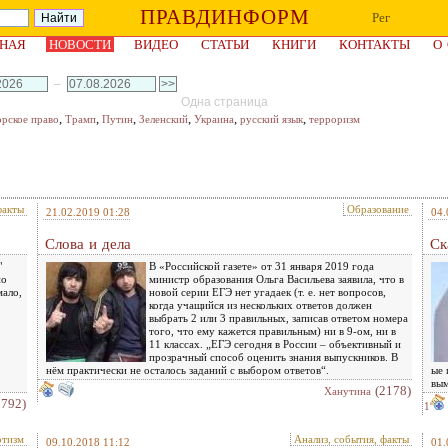
ПРАВДИНФОРМ
Рег
НАЯ
НОВОСТИ
ВИДЕО
СТАТЬИ
КНИГИ
КОНТАКТЫ
О
–
Одна страница
,
,
,
,
,
,
орское право
Трамп
Путин
Зеленский
Украина
русский язык
терроризм
факты
Образование
21.02.2019 01:28
04.
Слова и дела
Ск
"
В «Российской газете» от 31 января 2019 года
но
министр образования Ольга Васильева заявила, что в
ало,
новой серии ЕГЭ нет угадаек (т. е. нет вопросов,
когда учащийся из нескольких ответов должен
выбрать 2 или 3 правильных, записав ответом номера
того, что ему кажется правильным) ни в 9-ом, ни в
11 классах. „ЕГЭ сегодня в России – объективный и
прозрачный способ оценить знания выпускников. В
нём практически не осталось заданий с выбором ответов“.
ые 
вы
(2178)
Ханутина
1792)
1
тизм
Анализ, события, факты
09.10.2018 11:12
01.