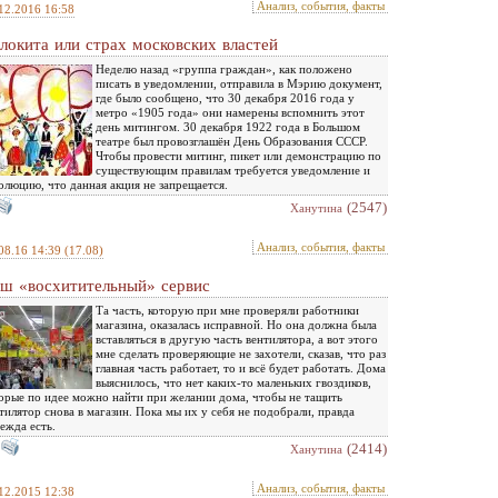
Анализ, события, факты
12.2016 16:58
локита или страх московских властей
Неделю назад «группа граждан», как положено
писать в уведомлении, отправила в Мэрию документ,
где было сообщено, что 30 декабря 2016 года у
метро «1905 года» они намерены вспомнить этот
день митингом. 30 декабря 1922 года в Большом
театре был провозглашён День Образования СССР.
Чтобы провести митинг, пикет или демонстрацию по
существующим правилам требуется уведомление и
олюцию, что данная акция не запрещается.
(2547)
Ханутина
Анализ, события, факты
08.16 14:39
(17.08)
ш «восхитительный» сервис
Та часть, которую при мне проверяли работники
магазина, оказалась исправной. Но она должна была
вставляться в другую часть вентилятора, а вот этого
мне сделать проверяющие не захотели, сказав, что раз
главная часть работает, то и всё будет работать. Дома
выяснилось, что нет каких-то маленьких гвоздиков,
орые по идее можно найти при желании дома, чтобы не тащить
тилятор снова в магазин. Пока мы их у себя не подобрали, правда
ежда есть.
(2414)
Ханутина
Анализ, события, факты
12.2015 12:38