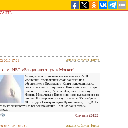
 САЙТЕ
Анализ, события, факты
02.2019 17:21
ажем: НЕТ «Ельцин-центру» в Москве!
За запрет его строительства высказались 2700
москвичей, поставившие свои подписи под
обращением к Президенту. К ним присоединились
тысячи человек из Воронежа, Новосибирска, Питера.
Ельцин – это позор России. Откройте страницу
Никиты Михалкова в Интернете, если вы ещё этого не
поняли. На открытии «Ельцин-центра» 25 ноября в
2015 году в Екатиренбурге Путин заявил, что „В 90-
годы Россия получила второе рождение“. В 90ые годы страна
мирала…
(2422)
Ханутина
Анализ, события, факты
06.18 18:41
(18:41)