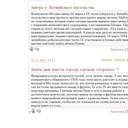
Завтра у Латвийского посольства
Коммунисты Москвы завтра 16 марта в 16 часов соберутся у Латвийс
посольства в знак протеста против ежегодного марша легиона Waffen
их сторонников, которые опять сегодня прошли маршем через центр 
с плакатами антисоветского содержания, с восхвалением Гитлера. Од
старик из этого легиона нёс сегодня плакат с надписью: «Год ужаса»,
называя советское время оккупацией. А рядом шли другие легионеры 
перечёркнутыми лицами советских военоначальников. 16 марта 1944
латвийские добровольческие части СС участвовали в боевых действи
против советских войск вблизи Пскова.
(
Ханутина
Анализ, события, 
11.11.2015 14:01
Зачем нам власти города сделали «хорошо» ?
Возвращаюсь вчера вечером из гостей, хочу купить овощи. У нас воз
аспирантского общежития с 1956 года стоял киоск для газет и журна
который в 90х годах купил кто-то, кто потом разорился, и вместо газ
там же стали продаваться овощи и фрукты. То есть 25 лет вместо газ
покупали витамины. Газетные киоски были и есть в нашем районе в
достаточном количестве, поэтому замену на овощи и фрукты населен
нашего микрорайона восприняло даже с удовольствием. За все эти г
никогда я не слышала, чтобы кто-то жаловался на хозяев киоска и не
видела каких-то ссор...
(
Ханутина
2