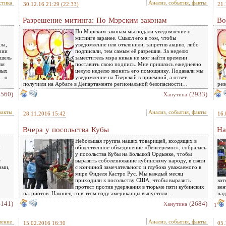
стика
Анализ, события, факты
30.12.16 21:29
(22:33)
21.
Разрешение митинга: По Мэрским законам
Во
По Мэрским законам мы подали уведомление о
митинге заранее. Смысл его в том, чтобы
ла,
уведомление или отклонили, запретив акцию, либо
рии
подписали, тем самым её разрешив. За неделю
ишель
заместитель мэра никак не мог найти времени
ля
поставить свою подпись. Мне пришлось ежедневно
вых
целую неделю звонить его помощнику. Подавали мы
… о
уведомление на Тверской в приёмной, а ответ
получили на Арбате в Департаменте региональной безопасности…
рез
7560)
(2933)
Ханутина
факты
Анализ, события, факты
28.11.2016 15:42
16.
Вчера у посольства Кубы
На
Небольшая группа наших товарищей, входящих в
и
общественное объединение «Венсеремос», собралась
у посольства Кубы на Большой Ордынке, чтобы
е
выразить соболезнование кубинскому народу, в связи
ами,
с кончиной замечательного и глубоко уважаемого в
мире Фиделя Кастро Рус. Мы каждый месяц
приходили к посольству США, чтобы выразить
кот
протест против удержания в тюрьме пяти кубинских
вен
патриотов. Наконец-то в этом году американцы выпустили…
над
4141)
(2684)
Ханутина
1
ление
Анализ, события, факты
15.02.2016 16:30
05.