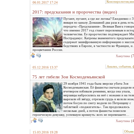
Конспирология,ми
06.01.2017 17:24
2017: предсказания и пророчества (видео)
Пугают, пугают, а где же логика? Ежедневно с 3
января по каналу Домашний два раза в день есть
передача «Предсказания». Великая Ванга говори
что именно 2017 год станет переломным в исто
человечества. Ее пророчество подтверждает М
Нострадамус. Катрены знаменитого предсказате
содержат зашифрованную информацию о массо
бедствиях в Европе, в частности во Франции, и
процветании России.
(
Ханутина
Анализ, события, 
05.12.2016 13:37
75 лет гибели Зои Космодемьянской
29 ноября 1941 года была зверски убита Зоя
Космодемьянская. Её фашисты сначала раздели 
вчетвером избивали ремнями, когда она упала,
мерзавцы набросились на неё с ножами и на тел
вырезали ей звёзду, отрезали грудь и кололи нож
потом босую по снегу водили по Петрищеву с
табличкой «поджигатель». Так продолжалось
несколько дней, а потом фашисты повесили
героическую девушку, успевшую крикнуть: всех не перевешаете…
(
Ханутина
1
Объяв
15.03.2016 19:28