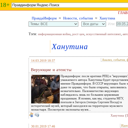
18+
ГЛАВ
ПравдаИнформ
≈
Новости, события
≈
Ханутина
Или:
Тэги:
,
,
,
информационная война
рост цен
искусственный интеллект
авт
Ханутина
Анализ, события, 
14.03.2019 18:37
Верующие и атеисты
Правдинформ: после критики РПЦ и "верующих
уважаемого автора Ханутины будет представле
мнение Правдинформ. В СССР верующих было м
даже те церкви, что были открыты, заполнялись
незначительно. Паломничество верующих
наблюдалось лишь по большим церковным
праздникам. Я помню, как мы, студенты МГУ,
поехали в Загорск (теперь Сергиев Посад) в
исторический музей, который находился на территории мужского
монастыря. Посмотрели экспонаты музея...
(
Ханутина
Идио
30.01.2019 17:46