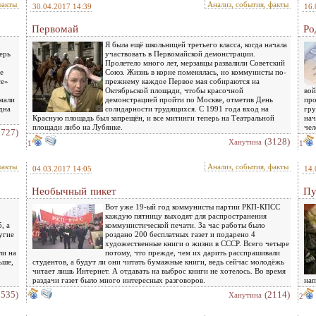
факты
Анализ, события, факты
30.04.2017 14:39
16.
Первомай
Ро
Я была ещё школьницей третьего класса, когда начала
ерь
участвовать в Первомайской демонстрации.
Пролетело много лет, мерзавцы развалили Советский
е
Союз. Жизнь в корне поменялась, но коммунисты по-
се»
прежнему каждое Первое мая собираются на
Октябрьской площади, чтобы красочной
вой
умали
демонстрацией пройти по Москве, отметив День
про
дна
солидарности трудящихся. С 1991 года вход на
гру
Красную площадь был запрещён, и все митинги теперь на Театральной
нач
площади либо на Лубянке.
чел
2727)
(3128)
Ханутина
1
1
факты
Анализ, события, факты
04.03.2017 14:05
14.
Необычный пикет
Пу
Вот уже 19-ый год коммунисты партии РКП-КПСС
каждую пятницу выходят для распространения
, а
коммунистической печати. За час работы было
угие
роздано 200 бесплатных газет и подарено 4
художественные книги о жизни в СССР. Всего четыре
ли на
потому, что прежде, чем их дарить расспрашивали
ьше,
студентов, а будут ли они читать бумажные книги, ведь сейчас молодёжь
читает лишь Интернет. А отдавать на выброс книги не хотелось. Во время
раздачи газет было много интересных разговоров.
нап
2535)
(2114)
Ханутина
2