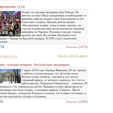
вращение сути
Только что прошли праздники Дня Победы. Во
многих уголках Мира праздновали освобождение от
фашизма, народы разных стран благодарили за это
Советского солдата. Прошли демонстрации
«Бессмертных полков» даже в таких странах, где
участие в таком шествии могло кончиться тюрьмой,
например на Украине. В разных городах страны
прошли шествия. Но начнём обсуждать этот
здник с Парада на Красной площади. В 1945 году к подножью
взолея…
(2876)
Ханутина
Анализ, события, факты
03.2018 12:53
ша «потрясающая» бесплатная медицина
7 марта 2018 года Зинаида Ивановна, 66 лет пришла
с работы и почувствовала, что ей очень плохо.
Болела голова, знобило, стреляло в ухе, мучил
страшный кашель, от которого казалось, что что-то
рвётся внутри. Померила температуру – оказалось 38
щущалось, что температура растёт. Вызывать в такое время врача из
иклиники уже было поздно, и женщина вызвала «Скорую». Врачи
ехали быстро, осмотрели больную и сказали, что в таком состоянии, в
ом она находится, ей надо в больницу.
(2090)
Ханутина