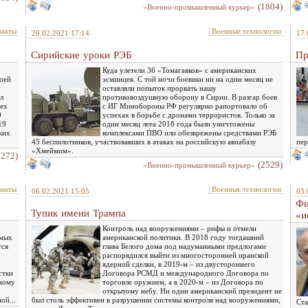
(1804)
«Военно-промышленный курьер»
факты
Военные технологии
20.02.2021 17:14
17.
Сирийские уроки РЭБ
Пр
Куда улетели 36 «Томагавков» с американских
оей
эсминцев. С той ночи боевики ни на один месяц не
оставляли попыток прорвать нашу
л
противовоздушную оборону в Сирии. В разгар боев
сех
с ИГ Минобороны РФ регулярно рапортовало об
0
успехах в борьбе с дронами террористов. Только за
19
один месяц лета 2018 года были уничтожены
ких
комплексами ПВО или обезврежены средствами РЭБ
45 беспилотников, участвовавших в атаках на российскую авиабазу
пер
«Хмеймим».
2272)
(2529)
«Военно-промышленный курьер»
факты
Военные технологии
06.02.2021 15:05
03.
Фи
Тупик имени Трампа
«и
Контроль над вооружениями – рифы и отмели
имых
американской политики. В 2018 году тогдашний
тся
глава Белого дома под надуманными предлогами
распорядился выйти из многосторонней иранской
ядерной сделки, в 2019-м – из двустороннего
стки
Договора РСМД и международного Договора по
ьному
торговле оружием, а в 2020-м – из Договора по
открытому небу. Ни один американский президент не
ой...
был столь эффективен в разрушении системы контроля над вооружениями,
Ста