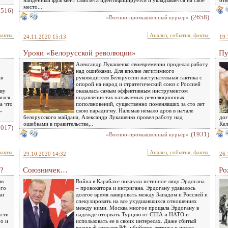
найденный фрагмент самолета идентифицируется и укладывается на свое
отв
место...
2516)
(2658)
«Военно-промышленный курьер»
факты
Анализ, события, факты
24.11.2020 15:13
19.
Уроки «Белорусской революции»
Пу
Александр Лукашенко своевременно проделал работу
над ошибками. Для вполне легитимного
ав
руководителя Белоруссии наступательная тактика с
,
опорой на народ и стратегический союз с Россией
тву
оказалась самым эффективным инструментом
ился
подавления так называемых революционных
а что
поползновений, существенно поменявших за сто лет
-
свою парадигму. Наломав немало дров в начале
белорусского майдана, Александр Лукашенко провел работу над
дог
ошибками в правительстве,..
Кел
2017)
(1931)
«Военно-промышленный курьер»
факты
Анализ, события, факты
29.10.2020 14:32
26.
?
Союзничек…
Ро
ив
Война в Карабахе показала истинное лицо Эрдогана
ого
– провокатора и интригана. Эрдогану удавалось
ки
долгое время лавировать между Западом и Россией и
спекулировать на все ухудшавшихся отношениях
между ними. Москва многое прощала Эрдогану в
асти
надежде оторвать Турцию от США и НАТО и
го и
использовать ее в своих интересах. Даже сбитый
военный самолет РФ, убийство летчика и позже