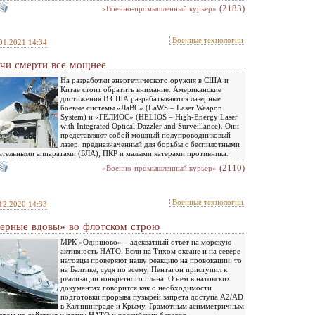
(2183)
«Военно-промышленный курьер»
Военные технологии
01.2021 14:34
чи смерти все мощнее
На разработки энергетического оружия в США и
Китае стоит обратить внимание. Американские
достижения В США разрабатываются лазерные
боевые системы «ЛаВС» (LaWS – Laser Weapon
System) и «ГЕЛИОС» (HELIOS – High-Energy Laser
with Integrated Optical Dazzler and Surveillance). Они
представляют собой мощный полупроводниковый
лазер, предназначенный для борьбы с беспилотными
ательными аппаратами (БЛА), ПКР и малыми катерами противника.
(2110)
«Военно-промышленный курьер»
Военные технологии
12.2020 14:33
ерные вдовы» во флотском строю
МРК «Одинцово» – адекватный ответ на морскую
активность НАТО. Если на Тихом океане и на севере
натовцы проверяют нашу реакцию на провокации, то
на Балтике, судя по всему, Пентагон приступил к
реализации конкретного плана. О нем в натовских
документах говорится как о необходимости
подготовки прорыва пузырей запрета доступа A2/AD
в Калининграде и Крыму. Грамотным асимметричным