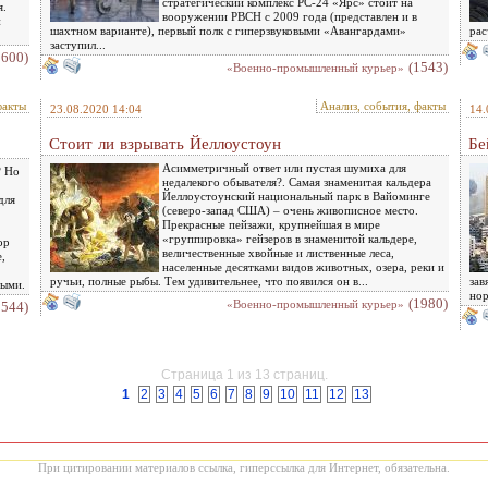
стратегический комплекс PC-24 «Ярс» стоит на
я.
вооружении РВСН с 2009 года (представлен и в
и
шахтном варианте), первый полк с гиперзвуковыми «Авангардами»
рас
заступил...
1600)
(1543)
«Военно-промышленный курьер»
факты
Анализ, события, факты
23.08.2020 14:04
14.
Стоит ли взрывать Йеллоустоун
Бе
Асимметричный ответ или пустая шумиха для
? Но
недалекого обывателя?. Самая знаменитая кальдера
Йеллоустоунский национальный парк в Вайоминге
для
(северо-запад США) – очень живописное место.
Прекрасные пейзажи, крупнейшая в мире
«группировка» гейзеров в знаменитой кальдере,
ор
величественные хвойные и лиственные леса,
,
населенные десятками видов животных, озера, реки и
ручьи, полные рыбы. Тем удивительнее, что появился он в...
зав
ными.
нор
(1980)
«Военно-промышленный курьер»
1544)
Страница 1 из 13 страниц.
1
2
3
4
5
6
7
8
9
10
11
12
13
При цитировании материалов ссылка, гиперссылка для Интернет, обязательна.