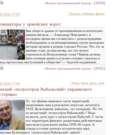
(1854)
«Военно-промышленный курьер»
Анализ, события, факты
02.2021 17:07
овокаторы у армейских ворот
Как уберечь армию от проникновения политических
манипуляторов. — Александр Николаевич, в
последнее время мы столкнулись с демонстрациями
возбужденных и политизированных групп молодежи,
которые прошли в разных городах России. Что это за
явление и как, на ваш взгляд, все это может
отразиться на Вооруженных силах? Какова должна
быть позиция армии и в целом силовых структур в
иод протестных выступлений в обществе? — Задачей подавления...
(2042)
«Военно-промышленный курьер»
Ложь, бред, вред, деза
02.2021 17:07
нский «полуостров Рыбальский» украинского
сторика»
То, что финны лишились части территорий,
захваченных ими в результате агрессии, начатой в
1918, Кульчицкому неведомо, это ожидаемо. Но что
за загадочный «полуостров Рыбальский»? Надо
полагать, речь идет о полуострове Рыбачий. С части
его территории финских захватчиков действительно
прогнали в результате войны 1939-40 годов. А
откуда в голове доктора исторических наук
нислава Кульчицкого «полуостров Рыбальский» взялся?