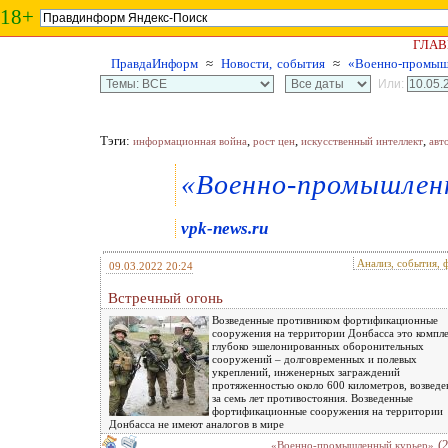
18+
ГЛАВ
ПравдаИнформ
≈
Новости, события
≈
«Военно-промыш
Или:
Тэги:
,
,
,
информационная война
рост цен
искусственный интеллект
авт
«Военно-промышлен
vpk-news.ru
Анализ, события, 
09.03.2022 20:24
Встречный огонь
Возведенные противником фортификационные
сооружения на территории Донбасса это компл
глубоко эшелонированных оборонительных
сооружений – долговременных и полевых
укреплений, инженерных заграждений
протяженностью около 600 километров, возвед
за семь лет противостояния. Возведенные
фортификационные сооружения на территории
Донбасса не имеют аналогов в мире
(
«Военно-промышленный курьер»