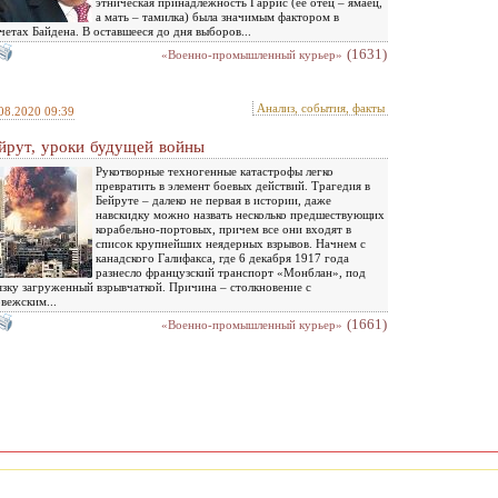
этническая принадлежность Гаррис (ее отец – ямаец,
а мать – тамилка) была значимым фактором в
четах Байдена. В оставшееся до дня выборов...
(1631)
«Военно-промышленный курьер»
Анализ, события, факты
08.2020 09:39
йрут, уроки будущей войны
Рукотворные техногенные катастрофы легко
превратить в элемент боевых действий. Трагедия в
Бейруте – далеко не первая в истории, даже
навскидку можно назвать несколько предшествующих
корабельно-портовых, причем все они входят в
список крупнейших неядерных взрывов. Начнем с
канадского Галифакса, где 6 декабря 1917 года
разнесло французский транспорт «Монблан», под
язку загруженный взрывчаткой. Причина – столкновение с
вежским...
(1661)
«Военно-промышленный курьер»