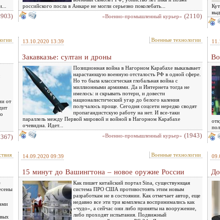
...
российского посла в Анкаре не могли серьезно поколебать...
Кут
выд
1903)
(2110)
«Военно-промышленный курьер»
логии
Военные технологии
13.10.2020 13:39
11.
Закавказье: султан и дроны
Во
Позиционная война в Нагорном Карабахе выказывает
нарастающую военную отсталость РФ в одной сфере.
Но то была классическая глобальная война с
миллионными армиями. Да и Интернета тогда не
имелось: и скрывать потери, и довести
националистический угар до белого каления
ии от
получалось проще. Сегодня соцсети нередко сводят
дит
пропагандистскую работу на нет. И все-таки
го
параллель между Первой мировой и войной в Нагорном Карабахе
отк
очевидна. Идет...
пол
(1943)
«Военно-промышленный курьер»
2367)
ствия
Военные технологии
14.09.2020 09:39
09.
15 минут до Вашингтона – новое оружие России
До
е
Как пишет китайский портал Sina, существующая
есены
система ПРО США противостоять этим новым
разработкам не в состоянии. Как отмечает автор, еще
недавно все эти три комплекса воспринимались как
сами
«чудо», а сейчас они либо приняты на вооружение,
либо проходят испытания. Подвижный
евых