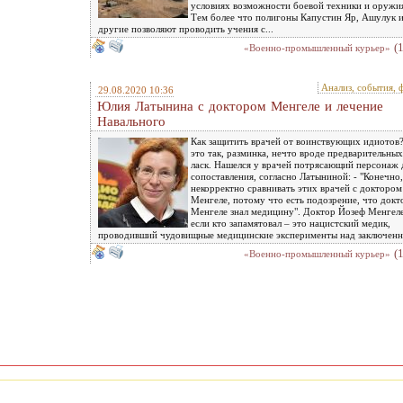
условиях возможности боевой техники и оружи
Тем более что полигоны Капустин Яр, Ашулук 
другие позволяют проводить учения с...
(
«Военно-промышленный курьер»
Анализ, события, 
29.08.2020 10:36
Юлия Латынина с доктором Менгеле и лечение
Навального
Как защитить врачей от воинствующих идиотов
это так, разминка, нечто вроде предварительных
ласк. Нашелся у врачей потрясающий персонаж 
сопоставления, согласно Латыниной: - "Конечно,
некорректно сравнивать этих врачей с доктором
Менгеле, потому что есть подозрение, что докт
Менгеле знал медицину". Доктор Йозеф Менгеле
если кто запамятовал – это нацистский медик,
проводивший чудовищные медицинские эксперименты над заключен
(
«Военно-промышленный курьер»