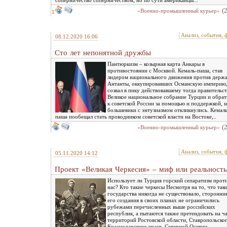
соперничество соперничеством, но по сути американцы...
(
«Военно-промышленный курьер»
1
Анализ, события, 
08.12.2020 16:06
Сто лет непонятной дружбы
Пантюркизм – козырная карта Анкары в
противостоянии с Москвой. Кемаль-паша, став
лидером национального движения против держ
Антанты, оккупировавших Османскую империю
созвал в пику действовавшему тогда правительс
Великое национальное собрание Турции и обрат
к советской России за помощью и поддержкой, н
большевики с энтузиазмом откликнулись. Кемаль
паша пообещал стать проводником советской власти на Востоке,..
(
«Военно-промышленный курьер»
Анализ, события, 
05.11.2020 14:12
Проект «Великая Черкесия» – миф или реальность
Использует ли Турция горский сепаратизм прот
нас? Кто такие черкесы Несмотря на то, что так
государства никогда не существовало, сторонни
его создания в своих планах не ограничились
рубежами перечисленных выше российских
республик, а пытаются также претендовать на ч
территорий Ростовской области, Ставропольско
Краснодарского краев, Северной Осетии.