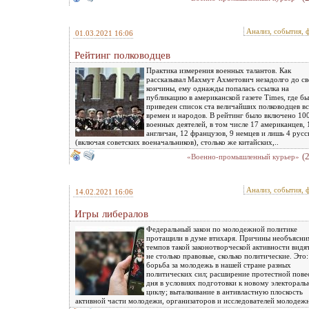
Анализ, события, 
01.03.2021 16:06
Рейтинг полководцев
Практика измерения военных талантов. Как
рассказывал Махмут Ахметович незадолго до св
кончины, ему однажды попалась ссылка на
публикацию в американской газете Times, где бы
приведен список ста величайших полководцев в
времен и народов. В рейтинг было включено 10
военных деятелей, в том числе 17 американцев, 
англичан, 12 французов, 9 немцев и лишь 4 русс
(включая советских военачальников), столько же китайских,..
(
«Военно-промышленный курьер»
Анализ, события, 
14.02.2021 16:06
Игры либералов
Федеральный закон по молодежной политике
протащили в думе втихаря. Причины необъясн
темпов такой законотворческой активности видя
не столько правовые, сколько политические. Это:
борьба за молодежь в нашей стране разных
политических сил; расширение протестной пове
дня в условиях подготовки к новому электорал
циклу; выталкивание в антивластную плоскость
активной части молодежи, организаторов и исследователей молодежн