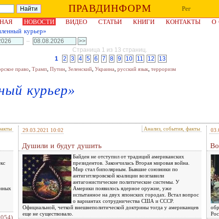
ПРАВДИНФОРМ
Рег
НАЯ
НОВОСТИ
ВИДЕО
СТАТЬИ
КНИГИ
КОНТАКТЫ
О
ленный курьер»
–
Страница 1 из 13 страниц.
1
2
3
4
5
6
7
8
9
10
11
12
13
,
,
,
,
,
,
орское право
Трамп
Путин
Зеленский
Украина
русский язык
терроризм
ный курьер»
факты
Анализ, события, факты
29.03.2021 10:02
03.
Душили и будут душить
Во
Байден не отступил от традиций американских
екс
президентов. Закончилась Вторая мировая война.
Мир стал биполярным. Бывшие союзники по
антигитлеровской коалиции возглавили
антагонистические политические системы. У
енных
Америки появилось ядерное оружие, уже
испытанное на двух японских городах. Встал вопрос
о вариантах сотрудничества США и СССР.
Официальной, четкой внешнеполитической доктрины тогда у американцев
обр
еще не существовало.
Рос
2054)