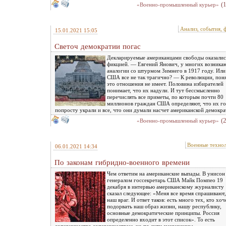
(
«Военно-промышленный курьер»
Анализ, события, 
15.01.2021 15:05
Светоч демократии погас
Декларируемые американцами свободы оказалис
фикцией. — Евгений Янович, у многих возника
аналогии со штурмом Зимнего в 1917 году. Или
США все не так трагично? — К революции, пон
это отношения не имеет. Половина избирателей
понимает, что их надули. И тут бессмысленно
перечислять все приметы, по которым почти 80
миллионов граждан США определяют, что их го
попросту украли и все, что они думали насчет американской демократ
(
«Военно-промышленный курьер»
Военные техно
06.01.2021 14:34
По законам гибридно-военного времени
Чем ответим на американские выпады. В унисон
генералом госсекретарь США Майк Помпео 19
декабря в интервью американскому журналисту
сказал следующее: «Меня все время спрашивают,
наш враг. И ответ таков: есть много тех, кто хоч
подорвать наш образ жизни, нашу республику,
основные демократические принципы. Россия
определенно входит в этот список». То есть