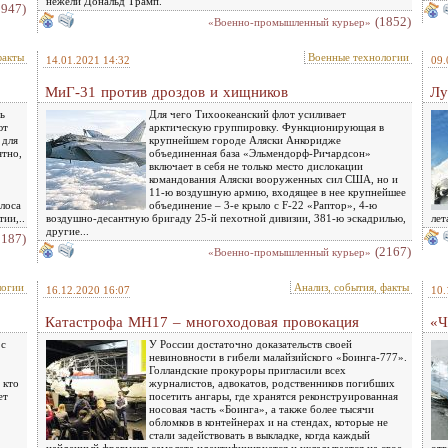
нежели Дональд Трамп.
1947)
(1852)
«Военно-промышленный курьер»
факты
Военные технологии
14.01.2021 14:32
09.
МиГ-31 против дроздов и хищников
Лу
ь
Для чего Тихоокеанский флот усиливает
ют
арктическую группировку. Функционирующая в
 для
крупнейшем городе Аляски Анкоридже
ятно,
объединенная база «Эльмендорф-Ричардсон»
включает в себя не только место дислокации
командования Аляски вооруженных сил США, но и
11-ю воздушную армию, входящее в нее крупнейшее
лоса
объединение – 3-е крыло с F-22 «Раптор», 4-ю
ии,..
воздушно-десантную бригаду 25-й пехотной дивизии, 381-ю эскадрилью,
лет
другие...
2187)
(2167)
«Военно-промышленный курьер»
логии
Анализ, события, факты
16.12.2020 16:07
10.
Катастрофа МН17 – многоходовая провокация
«Ч
 с
У России достаточно доказательств своей
невиновности в гибели малайзийского «Боинга-777».
Голландские прокуроры пригласили всех
 кто
журналистов, адвокатов, родственников погибших
ет
посетить ангары, где хранятся реконструированная
носовая часть «Боинга», а также более тысячи
обломков в контейнерах и на стендах, которые не
стали задействовать в выкладке, когда каждый