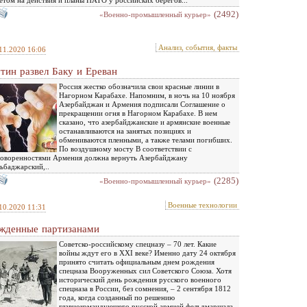
етом на действия и планы НАТО у российских берегов...
(2492)
«Военно-промышленный курьер»
Анализ, события, факты
11.2020 16:06
тин развел Баку и Ереван
Россия жестко обозначила свои красные линии в
Нагорном Карабахе. Напомним, в ночь на 10 ноября
Азербайджан и Армения подписали Соглашение о
прекращении огня в Нагорном Карабахе. В нем
сказано, что азербайджанские и армянские военные
останавливаются на занятых позициях и
обмениваются пленными, а также телами погибших.
По воздушному мосту В соответствии с
оворенностями Армения должна вернуть Азербайджану
ьбаджарский,..
(2285)
«Военно-промышленный курьер»
Военные технологии
10.2020 11:31
жденные партизанами
Советско-российскому спецназу – 70 лет. Какие
войны ждут его в XXI веке? Именно дату 24 октября
принято считать официальным днем рождения
спецназа Вооруженных сил Советского Союза. Хотя
исторический день рождения русского военного
спецназа в России, без сомнения, – 2 сентября 1812
года, когда созданный по решению
главнокомандующего русской армией фельдмаршала