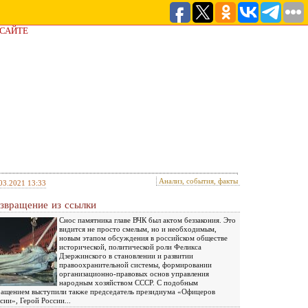
 САЙТЕ
Анализ, события, факты
03.2021 13:33
звращение из ссылки
Снос памятника главе ВЧК был актом беззакония. Это
видится не просто смелым, но и необходимым,
новым этапом обсуждения в российском обществе
исторической, политической роли Феликса
Дзержинского в становлении и развитии
правоохранительной системы, формировании
организационно-правовых основ управления
народным хозяйством СССР. С подобным
ащением выступили также председатель президиума «Офицеров
сии», Герой России...