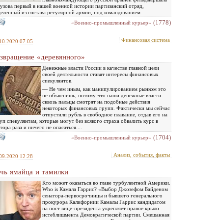
узова первый в нашей военной истории партизанский отряд,
еленный из состава регулярной армии, под командованием...
(1778)
«Военно-промышленный курьер»
Финансовая система
10.2020 07:05
звращение «деревянного»
Денежные власти России в качестве главной цели
своей деятельности ставят интересы финансовых
спекулянтов.
— Не чем иным, как манипулированием рынком это
не объяснишь, потому что наши денежные власти
сквозь пальцы смотрят на подобные действия
некоторых финансовых групп. Фактически мы сейчас
отпустили рубль в свободное плавание, отдав его на
уп спекулянтам, которые могут без всякого страха обвалить курс в
тора раза и ничего не опасаться....
(1704)
«Военно-промышленный курьер»
Анализ, события, факты
09.2020 12:28
чь ямайца и тамилки
Кто может оказаться во главе турбулентной Америки.
Who is Камала Гаррис? «Выбор Джозефом Байденом
сенатора-первосрочницы и бывшего генерального
прокурора Калифорнии Камалы Гаррис кандидатом
на пост вице-президента укрепляет правое крыло
истеблишмента Демократической партии. Смешанная