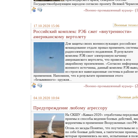
Государствообразующим народом согласно проекту Великой Черкесии
(
«Военно-промышленный курьер»
Военные техно
17.10.2020 15:06
Российский комплекс РЭБ сжег «внутренности»
американскому вертолету
Для защиты своих военнослужащих российское
командование отдало приказ применить системы
радиоэлектронного подавления. В результате
комплекс РЭБ сжег электронную начинку
американского вертолета, что привело к его
аварийному приземлению. «Согласно информац
военного источника, данный комплекс РЭБ выво
из строя все навигационные системы в районе е
применения. Напомним, что в результате применения этого
«безымянного» оружия...
(
«Военно-промышленный курьер»
Военные дей
04.10.2020 10:04
Предупреждение любому агрессору
На СКШУ «Кавказ-2020» отработаны передовы
приемы и способы ведения боевых действий, вн
коррективы в применение Вооруженных сил РФ.
Огонь из засады Понятно, что поучительны не 
по себе боевые действия, а тактические приемы,
которые применялись на них, испытанные в пол