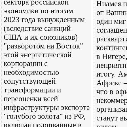
сектора российской
Ниамея п
экономики по итогам
от Вашин
2023 года вынужденным
один миг
(вследствие санкций
соглашен
США и их союзников)
раскварт
"разворотом на Восток"
континге
этой энергетической
в Нигере
корпорации с
неприят
необходимостью
итогу. А
сопутствующей
Африке —
трансформации и
что в оф
переоценки всей
некомме
инфраструктуры экспорта
организа
"голубого золота" из РФ,
станут 
включая подорванные в
видом.