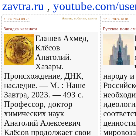
zavtra.ru
,
youtube.com/use
Анализ, события, факты
13.06.2024 09:23
12.06.2024 18:01
Загадка каганата
Русское поле с
Глашев Ахмед,
Клёсов
Анатолий.
Хазары.
Происхождение, ДНК,
народу и
наследие. — М. : Наше
Российс
Завтра, 2023. — 493 с.
необходи
Профессор, доктор
идеологи
химических наук
соответ
Анатолий Алексеевич
ценностя
Клёсов продолжает свои
мировозз