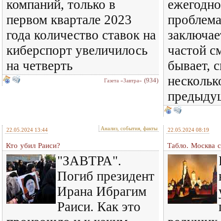
компаний, только в
ежегодно
первом квартале 2023
проблема
года количество ставок на
заключае
киберспорт увеличилось
частой с
на четверть
бывает, с
нескольк
(934)
Газета «Завтра»
предыду
Анализ, события, факты
22.05.2024 13:44
22.05.2024 08:19
Кто убил Раиси?
Табло. Москва 
"ЗАВТРА".
Погиб президент
Ирана Ибрагим
Раиси. Как это