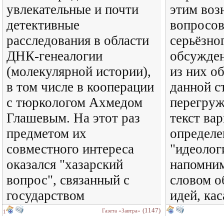
увлекательные и почти
этим воз
детективные
вопросов
расследования в области
серьёзног
ДНК-генеалогии
обсужден
(молекулярной истории),
из них о
в том числе в кооперации
данной с
с тюркологом Ахмедом
перегруж
Глашевым. На этот раз
текст ва
предметом их
определе
совместного интереса
"идеолог
оказался "хазарский
напомним
вопрос", связанный с
словом о
государством
идей, ка
(1147)
Газета «Завтра»
1