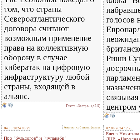
блока "В
том, что страны
набравше
Североатлантического
голосов 
договора считают
Европарл
возможным применение
неожида
права на коллективную
британск
оборону в случае
Риши Сун
кибератак на цифровую
досрочн
инфраструктуру любой
парламен
страны, входящей в
назначен
альянс.
связывая
центром 
(813)
Газета «Завтра»
Анализ, события, факты
04.06.2024 06:29
02.06.2024 12:28
Елена Никитина
Про "бульдогов" и "чупакабр"
ДНР: «Народная