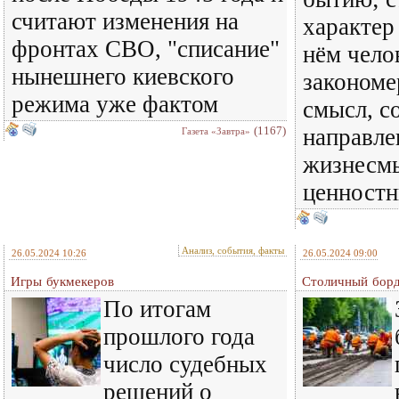
считают изменения на
характер
фронтах СВО, "списание"
нём чело
нынешнего киевского
закономе
режима уже фактом
смысл, с
(1167)
направле
Газета «Завтра»
жизнесм
ценност
Анализ, события, факты
26.05.2024 10:26
26.05.2024 09:00
Игры букмекеров
Столичный бор
По итогам
прошлого года
число судебных
решений о