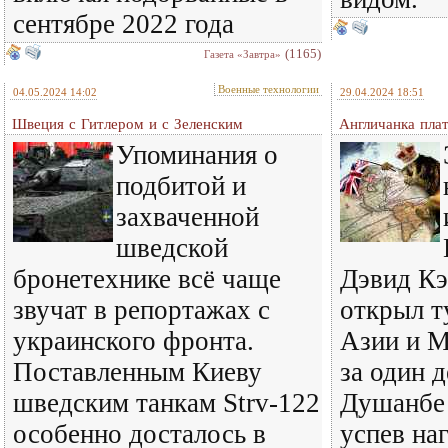
сентябре 2022 года
(1165)
Газета «Завтра»
Военные технологии
04.05.2024 14:02
29.04.2024 18:51
Швеция с Гитлером и с Зеленским
Англичанка пла
Упоминания о
подбитой и
захваченной
шведской
бронетехнике всё чаще
Дэвид Кэ
звучат в репортажах с
открыл т
украинского фронта.
Азии и М
Поставленным Киеву
за один 
шведским танкам Strv-122
Душанбе 
особенно досталось в
успев на