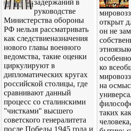
задержаний в
руководстве
мировозз
Министерства обороны
открыт д
РФ нельзя рассматривать
он не за
как следствиеназначения
собствен
нового главы военного
этноязык
ведомства, такие оценки
особенно
циркулируют в
ко всеоб
дипломатических кругах
мировозз
российской столицы, где
на осмыс
сравнивают данный
универс
процесс со сталинскими
философс
"чистками" высшего
таких ка
советского генералитета
человека
после Победы 1945 года и
бытию; с