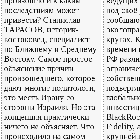
произошло и к каким
ведущих
последствиям может
под своё
привести? Станислав
сообщают
ТАРАСОВ, историк-
околопра
востоковед, специалист
кругах. 
по Ближнему и Среднему
времени 
Востоку. Самое простое
РФ разл
объяснение причин
ограниче
произошедшего, которое
собствен
дают многие политологи,
подвергл
это месть Ирану со
глобальн
стороны Израиля. Но эта
инвести
концепция практически
BlackRoc
ничего не объясняет. Что
Fidelity,
происходило на самом
крупнейш