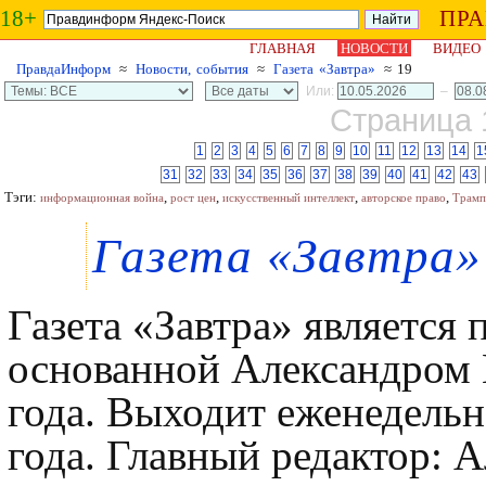
18+
ПР
ГЛАВНАЯ
НОВОСТИ
ВИДЕО
ПравдаИнформ
≈
Новости, события
≈
Газета «Завтра»
≈ 19
Или:
–
Страница 1
1
2
3
4
5
6
7
8
9
10
11
12
13
14
1
31
32
33
34
35
36
37
38
39
40
41
42
43
Тэги:
,
,
,
,
информационная война
рост цен
искусственный интеллект
авторское право
Трамп
Газета «Завтра»
Газета «Завтра» является
основанной Александром 
года. Выходит еженедельно
года. Главный редактор: