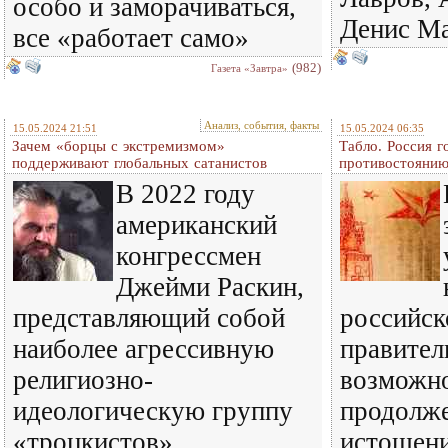
особо и заморачиваться,
Денис Ма
все «работает само»
(982)
Газета «Завтра»
Анализ, события, факты
15.05.2024 21:51
15.05.2024 06:35
Зачем «борцы с экстремизмом»
Табло. Россия г
поддерживают глобальных сатанистов
противостоянию
В 2022 году
американский
конгрессмен
Джейми Раскин,
представляющий собой
российск
наиболее агрессивную
правител
религиозно-
возможно
идеологическую группу
продолж
«троцкистов»,
истощени