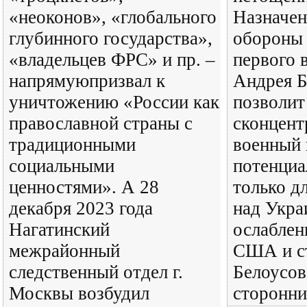
«неоконов», «глобального
Назначен
глубинного государства»,
обороны
«владельцев ФРС» и пр. –
первого 
напрямуюпризвал к
Андрея Б
уничтожению «России как
позволит
православной страны с
сконцент
традиционными
военный 
социальными
потенциа
ценностями». А 28
только д
декабря 2023 года
над Укра
Нагатинский
ослаблен
межрайонный
США и с
следственный отдел г.
Белоусов
Москвы возбудил
сторонни