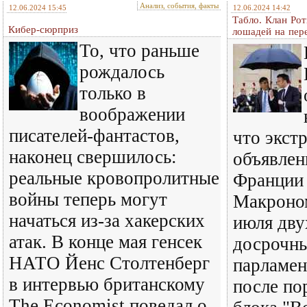
Анализ, события, факты
12.06.2024 15:45
12.06.2024 14:42
Табло. Клан Ро
Кибер-сюрприз
лошадей на пе
То, что раньше
рождалось
только в
воображении
писателей-фантастов,
что экст
наконец свершилось:
объявлен
реальные кровопролитные
Франции
войны теперь могут
Макроном
начаться из-за хакерских
июля дву
атак. В конце мая генсек
досрочн
НАТО Йенс Столтенберг
парламен
в интервью британскому
после по
The Economist поведал о