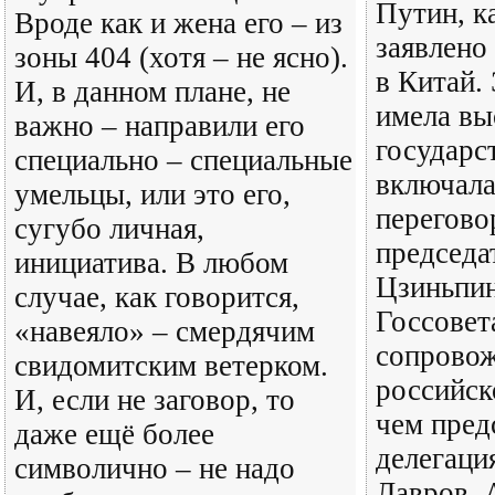
Путин, к
Вроде как и жена его – из
заявлено
зоны 404 (хотя – не ясно).
в Китай.
И, в данном плане, не
имела вы
важно – направили его
государс
специально – специальные
включала
умельцы, или это его,
перегово
сугубо личная,
председа
инициатива. В любом
Цзиньпин
случае, как говорится,
Госсовет
«навеяло» – смердячим
сопрово
свидомитским ветерком.
российск
И, если не заговор, то
чем пред
даже ещё более
делегаци
символично – не надо
Лавров, 