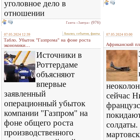
уголовное дело в
отношении
(976)
Газета «Завтра»
Анализ, события, факты
07.05.2024 12:39
07.05.2024 03:00
Табло. Убыток "Газпрома" на фоне роста
Африканский п
экономики…
Источники в
Роттердаме
объясняют
впервые
неоколон
заявленный
сейчас Н
операционный убыток
французс
компании "Газпром" на
покидают
фоне общего роста
солдаты.
производственного
мартовск