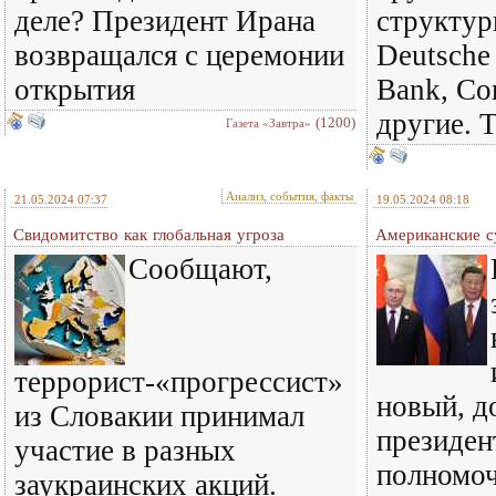
деле? Президент Ирана
структур
возвращался с церемонии
Deutsche 
открытия
Bank, Co
другие. 
(1200)
Газета «Завтра»
Анализ, события, факты
21.05.2024 07:37
19.05.2024 08:18
Свидомитство как глобальная угроза
Американские с
Сообщают,
террорист-«прогрессист»
новый, д
из Словакии принимал
президен
участие в разных
полномо
заукраинских акций.