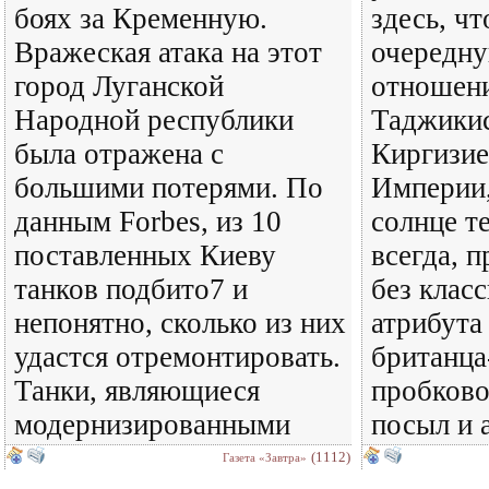
боях за Кременную.
здесь, чт
Вражеская атака на этот
очередну
город Луганской
отношени
Народной республики
Таджики
была отражена с
Киргизие
большими потерями. По
Империи,
данным Forbes, из 10
солнце т
поставленных Киеву
всегда, 
танков подбито7 и
без клас
непонятно, сколько из них
атрибута
удастся отремонтировать.
британца
Танки, являющиеся
пробково
модернизированными
посыл и 
(1112)
Газета «Завтра»