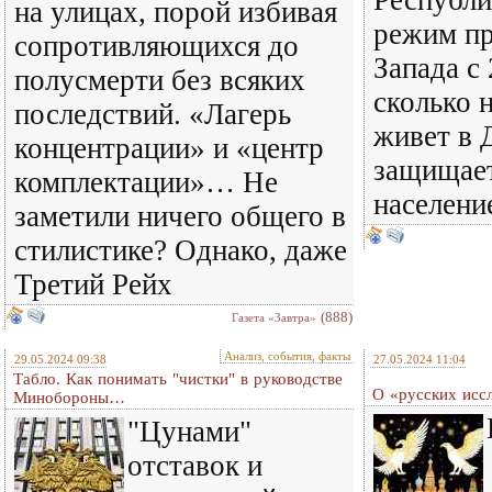
Республи
на улицах, порой избивая
режим пр
сопротивляющихся до
Запада с 
полусмерти без всяких
сколько 
последствий. «Лагерь
живет в 
концентрации» и «центр
защищает
комплектации»… Не
населени
заметили ничего общего в
стилистике? Однако, даже
Третий Рейх
(888)
Газета «Завтра»
Анализ, события, факты
29.05.2024 09:38
27.05.2024 11:04
Табло. Как понимать "чистки" в руководстве
О «русских исс
Минобороны…
"Цунами"
отставок и