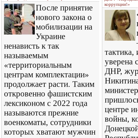
коррупции!»
После принятие
нового закона о
мобилизации на
Украине
ненависть к так
тактика, 
называемым
уверена 
«территориальным
ДНР, жур
центрам комплектации»
Никитина
продолжает расти. Таким
министер
откровенно фашистским
пришлось
лексиконом с 2022 года
центре 
называются прежние
войны, к
военкоматы, сотрудники
Донецко
которых хватают мужчин