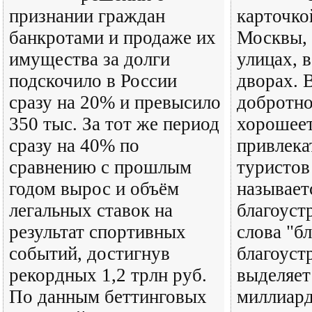
признании граждан
карточко
банкротами и продаже их
Москвы, 
имущества за долги
улицах, в
подскочило в России
дворах. 
сразу на 20% и превысило
добротно
350 тыс. За тот же период
хорошеет
сразу на 40% по
привлека
сравнению с прошлым
туристов
годом вырос и объём
называет
легальных ставок на
благоуст
результат спортивных
слова "бл
событий, достигнув
благоуст
рекордных 1,2 трлн руб.
выделяет
По данным беттинговых
миллиард