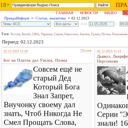
18+
ПР
ГЛАВНАЯ
НОВОСТИ
ВИДЕО
СТ
ПравдаИнформ
≈
Статьи, аналитика
≈ 02.12.2023
Или:
–
Тэги:
,
,
,
,
,
,
,
,
,
Россия
Китай
США
Украина
Сирия
Евросоюз
Англия
Трамп
Путин
Порошенко
Период: 02.12.2023
Поэзия
02.12.2023 11:18
02.12.2023 11:12
Дьявол, Люцифе
Бог на Платок дал Узелок. Поэма
Персонажи
Совсем ещё не
старый Дед
Который Бога
Знал Запрет,
Внучонку своему дал
Одинако
знать, Чтоб Никогда Не
Серии "Э
Смел Прощать Слова,
знали! 1