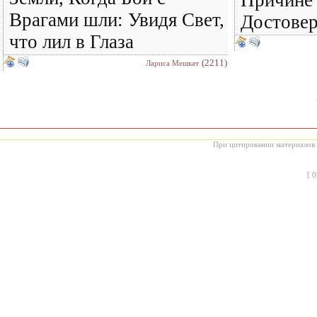
Причине 
Врагами шли: Увидя Свет,
Достове
что лил в Глаза
(2211)
Лариса Мешкат
При цитировании материалов с
[
0