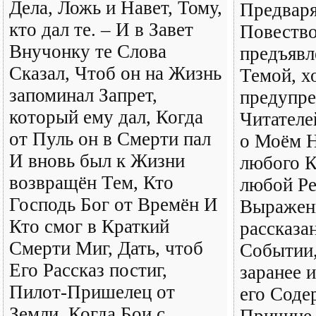
Дела, Ложь и Навет, Тому,
Предвар
кто дал те. – И в Завет
Повество
Внучонку те Слова
предъявл
Сказал, Чтоб он на Жизнь
Темой, х
запоминал Запрет,
предупре
который ему дал, Когда
Читателе
от Пуль он в Смерти пал
о Моём 
И вновь был к Жизни
любого К
возвращён Тем, Кто
любой Ре
Господь Бог от Времён И
Выражен
Кто смог в Краткий
рассказа
Смерти Миг, Дать, чтоб
Событии,
Его Рассказ постиг,
заранее 
Пилот-Пришелец от
его Соде
Земли, Когда Бои с