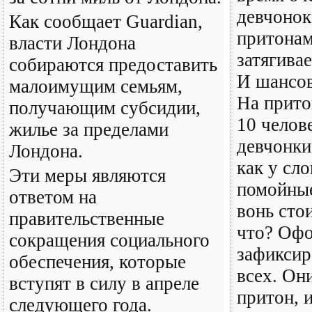
девчонок
Как сообщает Guardian,
притонам
власти Лондона
затягива
собираются предоставить
И шансов
малоимущим семьям,
На прито
получающим субсидии,
10 челове
жилье за пределами
девчонки
Лондона.
как у сло
Эти меры являются
помойные
ответом на
вонь сто
правительственные
что? Оф
сокращения социального
зафиксир
обеспечения, которые
всех. Он
вступят в силу в апреле
притон, 
следующего года.