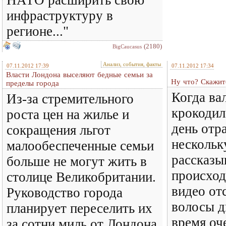
НАТО расширить свою
инфраструктуру в
регионе..."
(2180)
BigCaucasus
Анализ, события, факты
07.11.2012 17:39
07.11.2012 17:34
Власти Лондона выселяют бедные семьи за
Ну что? Скажите
пределы города
Когда ва
Из-за стремительного
крокодил
роста цен на жилье и
день отр
сокращения льгот
нескольк
малообеспеченные семьи
рассказы
больше не могут жить в
происход
столице Великобритании.
видео от
Руководство города
волосы д
планирует переселить их
время оч
за сотни миль от Лондона.