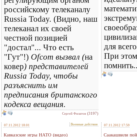
регулирующим органом
математи
российскому телеканалу
экстрему
Russia Today. (Видно, наш
своеобра
телеканал их своей
цивилиза
честной позицией
для всего
"достал"... Что есть
При этом
"Гут"!)
Ofcom вызвал (
на
помнить..
ковер
) представителей
Russia Today, чтобы
разъяснить им
предписания британского
кодекса вещания.
(3197)
Сергей Филатов
Военные действия
07.11.2012 18:01
07.11.2012 17:59
Кавказские игры НАТО (видео)
Саакашвили пой