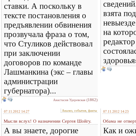
сведений
ставки. А поскольку в
взята по
тексте постановления о
невыезде
предъявлении обвинения
на котор
прозвучала фраза о том,
редактор 
что Стуликов действовал
состояла
при заключении
здоровья
договоров по команде
Лашманкина (экс – главы
администрации
губернатора)...
(1862)
Анастасия Удеревская
Анализ, события, факты
07.11.2012 14:27
07.11.2012 14:23
Мысли вслух! О назначении Сергея Шойгу.
Обама не отверт
А вы знаете, дорогие
Как и ож