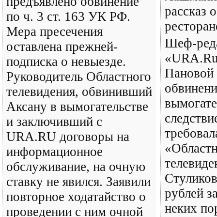
предъявлено обвинение
рассказ 
по ч. 3 ст. 163 УК РФ.
ресторан
Мера пресечения
Шеф-ред
оставлена прежней-
«URA.Ru
подписка о невыезде.
Пановой 
Руководитель Областного
обвинени
телевидения, обвинивший
вымогате
Аксану в вымогательстве
следствие
и заключивший с
требовал
URA.RU договоры на
«Областн
информационное
телевиде
обслуживание, на очную
Стуликов
ставку не явился. Заявили
рублей з
повторное ходатайство о
неких по
проведении с ним очной