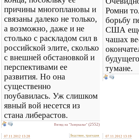
Очевидно
причины многоплановы и
Ромни то
связаны далеко не только,
борьбу п
а возможно, даже и не
США еще
столько с раскладом сил в
чашах ве
российской элите, сколько
окончате
с внешней обстановкой и
будущего
перспективами ее
тумане.
развития. Но она
существенно
поубавилась. Уж слишком
явный вой несется из
стана либерастов.
(2552)
Взгляд на "Зазеркалье"
Бедствие, трагедия
07.11.2012 13:28
07.11.2012 13:19