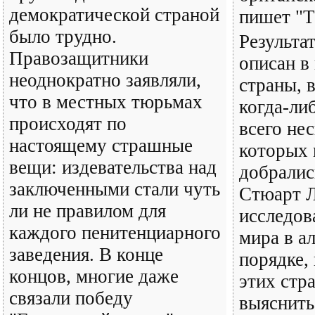
демократической страной
пишет "T
было трудно.
Результат
Правозащитники
описан в
неоднократно заявляли,
страны, 
что в местных тюрьмах
когда-либ
происходят по
всего нес
настоящему страшные
которых 
вещи: издевательства над
добралис
заключенными стали чуть
Стюарт 
ли не правилом для
исследов
каждого пенитенциарного
мира в а
заведения. В конце
порядке,
концов, многие даже
этих стр
связали победу
выяснить