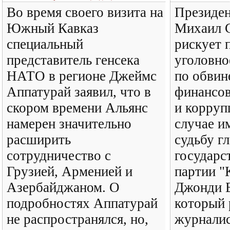
Во время своего визита на
Президен
Южный Кавказ
Михаил 
специальный
рискует 
представитель генсека
уголовно
НАТО в регионе Джеймс
по обвин
Аппатурай заявил, что в
финансо
скором времени Альянс
и корруп
намерен значительно
случае и
расширить
судьбу г
сотрудничество с
государс
Грузией, Арменией и
партии "
Азербайджаном. О
Джонди Б
подробностях Аппатурай
который 
не распространялся, но,
журналис