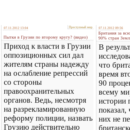
Преступный мир
07.11.2012 13:04
07.11.2012 09:56
Британия за вс
Пытки в Грузии по второму кругу? (видео)
90% стран Земл
Приход к власти в Грузии
В резуль
оппозиционных сил дал
исследов
жителям страны надежду
что брит
на ослабление репрессий
время вт
со стороны
90 проце
правоохранительных
всему ми
органов. Ведь, несмотря
истории 
на разрекламированную
показал,
реформу полиции, назвать
них не п
Грузию действительно
британск