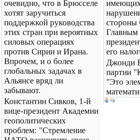
очевидно, что в Брюсселе
имеющихс
хотят заручиться
нарушени
поддержкой руководства
стороны 
этих стран при вероятных
Главным
силовых операциях
президен
против Сирии и Ирана.
его нало
Впрочем, и о более
Джонди Б
глобальных задачах в
партии "
Альянсе вряд ли
"Это эле
забывают.
математи
Константин Сивков, 1-й
вице-президент Академии
геополитических
проблем: "Стремление