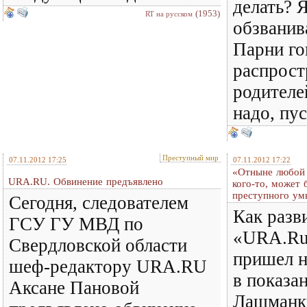
делать? 
(1953)
RT на русском
обзванив
Парни го
распрост
родителе
надо, пус
Преступный мир
07.11.2012 17:25
07.11.2012 17:22
«Отныне любой
URA.RU. Обвинение предъявлено
кого-то, может 
преступного ум
Сегодня, следователем
Как разв
ГСУ ГУ МВД по
«URA.Ru»
Свердловской области
пришел н
шеф-редактору URA.RU
в показа
Аксане Пановой
Лашманк