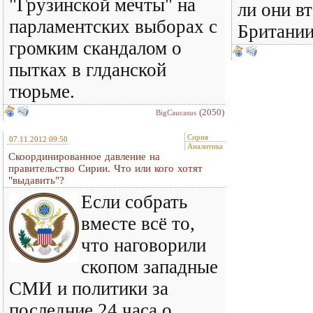
"Грузинской мечты" на
ли они в
парламентских выборах с
Британии
громким скандалом о
пытках в глданской
тюрьме.
(2050)
BigCaucasus
Сирия
07.11.2012 09:50
Аналитика
Скоординированное давление на
правительство Сирии. Что или кого хотят
"выдавить"?
Если собрать
вместе всё то,
что наговорили
скопом западные
СМИ и политики за
последние 24 часа о