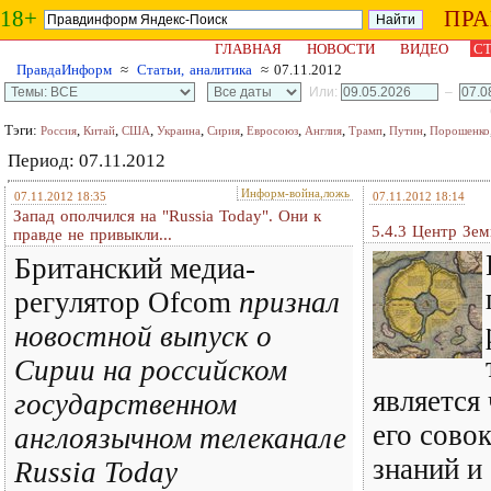
18+
ПР
ГЛАВНАЯ
НОВОСТИ
ВИДЕО
СТ
ПравдаИнформ
≈
Статьи, аналитика
≈ 07.11.2012
Или:
–
Тэги:
,
,
,
,
,
,
,
,
,
Россия
Китай
США
Украина
Сирия
Евросоюз
Англия
Трамп
Путин
Порошенко
Период: 07.11.2012
Информ-война,ложь
07.11.2012 18:35
07.11.2012 18:14
Запад ополчился на "Russia Today". Они к
5.4.3 Центр Зе
правде не привыкли...
Британский медиа-
регулятор Ofcom
признал
новостной выпуск о
Сирии на российском
является
государственном
его сово
англоязычном телеканале
знаний и
Russia Today