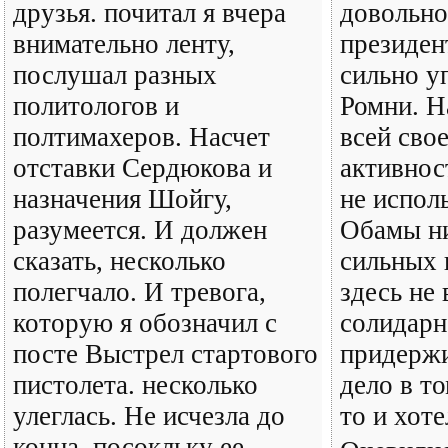
друзья. почитал я вчера
довольно
внимательно ленту,
президен
послушал разных
сильно у
политологов и
Ромни. Н
полтимахеров. Насчет
всей сво
отставки Сердюкова и
активнос
назначения Шойгу,
не испол
разумеется. И должен
Обамы ни
сказать, несколько
сильных 
полегчало. И тревога,
здесь не
которую я обозначил с
солидарн
посте Выстрел стартового
придержи
пистолета. несколько
дело в то
улеглась. Не исчезла до
то и хоте
конца, посокльку ее