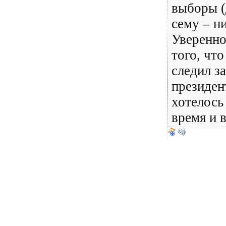
выборы (
сему – н
Уверенно
того, что
следил з
президен
хотелось 
время и 