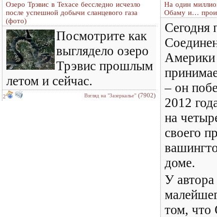
Озеро Трэвис в Техасе бесследно исчезло
На один миллио
после успешной добычи сланцевого газа
Обаму и… прои
(фото)
Сегодня 
Посмотрите как
Соедине
выглядело озеро
Америки
Трэвис прошлым
принимае
летом и сейчас.
– он поб
(7902)
Взгляд на "Зазеркалье"
2
2012 год
на четыр
своего п
вашингт
доме.
У автора
малейшег
том, что