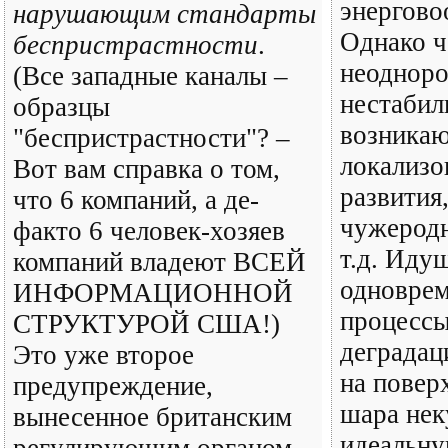
энергово
нарушающим стандарты
Однако ч
беспристрастности
.
неодноро
(Все западные каналы –
нестабиль
образцы
возникаю
"беспристрастности"? –
локализо
Вот вам справка о том,
развития
что 6 компаний, а де-
чужеродн
факто 6 человек-хозяев
т.д. Иду
компаний владеют ВСЕЙ
одноврем
ИНФОРМАЦИОННОЙ
процессы
СТРУКТУРОЙ США!)
деграда
Это уже второе
на повер
предупреждение,
шара не
вынесенное британским
идеальну