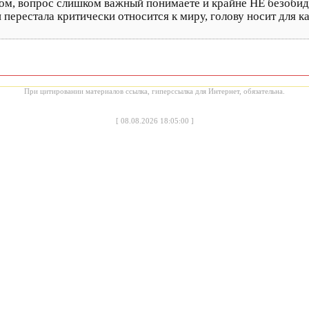
ром, вопрос слишком важный понимаете и крайне НЕ безобид
перестала критически относится к миру, голову носит для кар
При цитировании материалов ссылка, гиперссылка для Интернет, обязательна.
[
08.08.2026 18:05:00
]