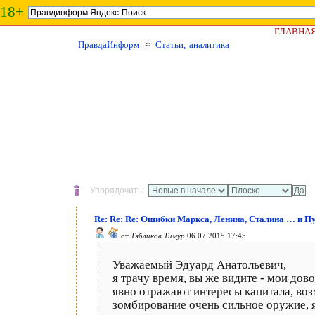
18+
ГЛАВНА
ПравдаИнформ
≈
Статьи, аналитика
Упорядочить:
Re: Re: Re: Ошибки Маркса, Ленина, Сталина … и П
от
Тябликов Тимур
06.07.2015 17:45
Уважаемый Эдуард Анатольевич,
я трачу время, вы же видите - мои до
явно отражают интересы капитала, воз
зомбирование очень сильное оружие, я