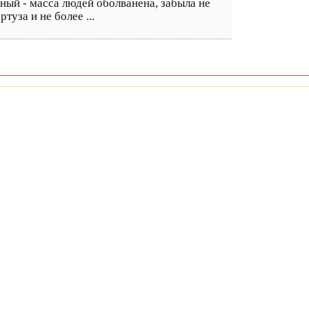
ный - масса людей оболванена, забыла не
туза и не более ...