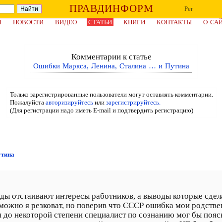
ПРАВДИНФОРМ
Рег
Я
НОВОСТИ
ВИДЕО
СТАТЬИ
КНИГИ
КОНТАКТЫ
О СА
Комментарии к статье
Ошибки Маркса, Ленина, Сталина … и Путина
Только зарегистрированные пользователи могут оставлять комментарии.
Пожалуйста
авторизируйтесь
или
зарегистрируйтесь.
(Для регистрации надо иметь E-mail и подтвердить регистрацию)
утина
воды отстаивают интересы работников, а выводы которые сд
можно я резковат, но поверив что СССР ошибка мои родствен
 до некоторой степени специалист по сознанию мог бы поясн