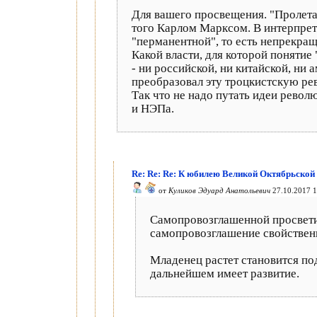
Для вашего просвещения. "Пролетар
того Карлом Марксом. В интерпрет
"перманентной", то есть непрекра
Какой власти, для которой поняти
- ни российской, ни китайской, ни 
преобразовал эту троцкистскую ре
Так что не надо путать идеи револ
и НЭПа.
Re: Re: Re: К юбилею Великой Октябрьской
от
Куликов Эдуард Анатольевич
27.10.2017 1
Самопровозглашенной просветит
самопровозглашение свойствен
Младенец растет становится под
дальнейшем имеет развитие.