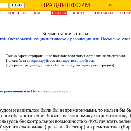
ПРАВДИНФОРМ
Рег
Я
НОВОСТИ
ВИДЕО
СТАТЬИ
КНИГИ
КОНТАКТЫ
О СА
Комментарии к статье
ой Октябрьской социалистической революции или Несколько слов
Только зарегистрированные пользователи могут оставлять комментарии.
Пожалуйста
авторизируйтесь
или
зарегистрируйтесь.
(Для регистрации надо иметь E-mail и подтвердить регистрацию)
й революции или Несколько слов о прол
трудом и капиталом были бы непримиримыми, то нельзя бы
а способа достижения богатства: экономику и хрематистику. 
ользуясь бесконтрольной возможностью ФРС печатать зелё
ймут, что экономика ( реальный сектор) и хрематистика (бир