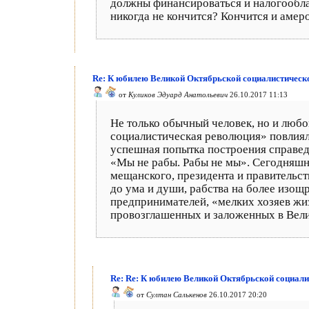
должны финансироваться и налогооблага
никогда не кончится? Кончится и амеро
Re: К юбилею Великой Октябрьской социалистическо
от
Куликов Эдуард Анатольевич
26.10.2017 11:13
Не только обычный человек, но и любо
социалистическая революция» повлияла
успешная попытка построения справедл
«Мы не рабы. Рабы не мы». Сегодняшн
мещанского, президента и правительств
до ума и души, рабства на более изощ
предпринимателей, «мелких хозяев жизн
провозглашенных и заложенных в Вел
Re: Re: К юбилею Великой Октябрьской социали
от
Султан Салькенов
26.10.2017 20:20