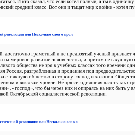
ться. И кто сказал, что если котёл полный, а ты в одиночку
вский средний класс. Вот они и тащат мир к войне - котёл пу
й революции или Несколько слов о прол
й, достаточно грамотный и не предвзятый ученый признает 
 на мировое развитие человечества, и притом не в худшую с
ивого общества не зря в учебных классах того времени одн
яя Россия, разграбленная и проданная под предводительств
а столкнуло общество в сторону господ и холопов. Общества,
ренном и высоком уровне. Не зря сегодняшняя власть так ст
и», «господ», что бы через них и опираясь на них быть у в
икой Октябрьской социалистической революции.
стической революции или Несколько слов о