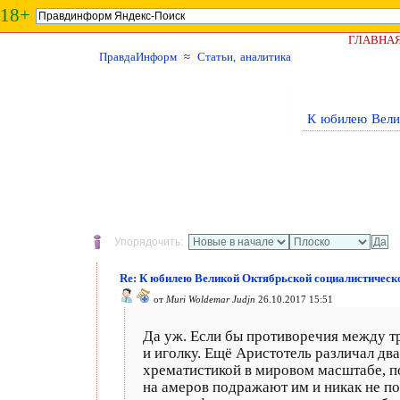
18+
ГЛАВНА
ПравдаИнформ
≈
Статьи, аналитика
К юбилею Велик
Упорядочить:
Re: К юбилею Великой Октябрьской социалистическо
от
Muri Woldemar Judjn
26.10.2017 15:51
Да уж. Если бы противоречия между 
и иголку. Ещё Аристотель различал дв
хрематистикой в мировом масштабе, п
на амеров подражают им и никак не по