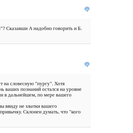
м"? Сказавши А надобно говорить и Б.
т на словесную "пургу". Хотя
ень ваших познаний остался на уровне
ии в дальнейшем, по мере вашего
бны ввиду не хватки вашего
 привычку. Склонен думать, что "кого