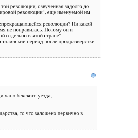
 той революции, озвученная задолго до
 мировой революции", еще именуемой им
я непрекращающейся революции? Ни какой
емя не понравилась. Потому он и
й отдельно взятой стране".
в сталинский период после продразверстки
и хано бекского уезда,
ударства, то что заложено первично в