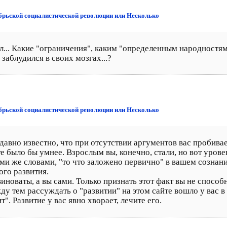
ябрьской социалистической революции или Несколько
был... Какие "ограничения", каким "определенным народностя
заблудился в своих мозгах...?
ябрьской социалистической революции или Несколько
давно известно, что при отсутствии аргументов вас пробивае
е было бы умнее. Взрослым вы, конечно, стали, но вот уров
и же словами, "то что заложено первично" в вашем сознан
ого развития.
виноваты, а вы сами. Только признать этот факт вы не спосо
у тем рассуждать о "развитии" на этом сайте вошло у вас в
ит". Развитие у вас явно хворает, лечите его.