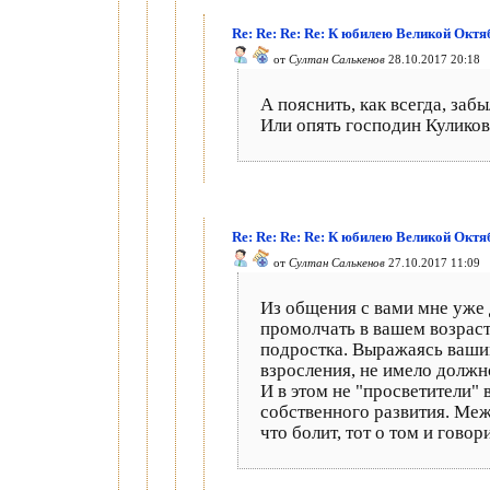
Re: Re: Re: Re: К юбилею Великой Окт
от
Султан Салькенов
28.10.2017 20:18
А пояснить, как всегда, за
Или опять господин Куликов 
Re: Re: Re: Re: К юбилею Великой Окт
от
Султан Салькенов
27.10.2017 11:09
Из общения с вами мне уже 
промолчать в вашем возраст
подростка. Выражаясь вашим
взросления, не имело должн
И в этом не "просветители" 
собственного развития. Межд
что болит, тот о том и говор