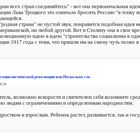
ии всех стран соединяйтесь" - вот она первоначальная идея
ации Льва Троцкого это означало бросить Россию "в топку
щающейся.
е "родная страна" не пустой звук, понравится подобная иде
американской, ни любой другой. Вот и Сталину она в свое вр
волюционную идею в идею "строительства социализма в одно
юции 1917 года с теми, что пришли им на смену чуть позже 
 социалистической революции или Несколько сло
0:34
ель, возможно вскорости и святителем себя возомните сред
но людям с ограничениями и определенным народностям.
ростком и взрослым. Ребенок растет, развивается, так и гос