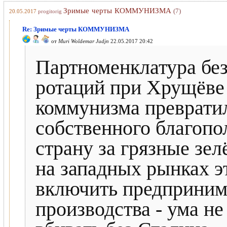
Зримые черты КОММУНИЗМА
(7)
20.05.2017
progitorig
Re: Зримые черты КОММУНИЗМА
от
Muri Woldemar Judjn
22.05.2017 20:42
Партноменклатура бе
ротаций при Хрущёве 
коммунизма превратил
собственного благопо
страну за грязные зе
на западных рынках эт
включить предприним
производства - ума не