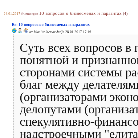
10 вопросов о бизнесменах и паразитах
(4)
24.01.2017
fritzmorgen
Re: 10 вопросов о бизнесменах и паразитах
от
Muri Woldemar Judjn
28.01.2017 17:16
Суть всех вопросов в 
понятной и признанн
сторонами системы р
благ между делателям
(организаторами эконо
делопутами (организа
спекулятивно-финансо
надстроечными "елитам