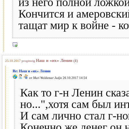
из него полной ложкой
Кончится и амеровский
тащат мир к войне - ко
Наш и «их» Ленин
(4)
25.10.2017
progitorig
Re: Наш и «их» Ленин
от
Muri Woldemar Judjn
26.10.2017 14:54
Как то г-н Ленин сказ
но...",хотя сам был и
И сам лично стал г-н
Конечно же денег он н