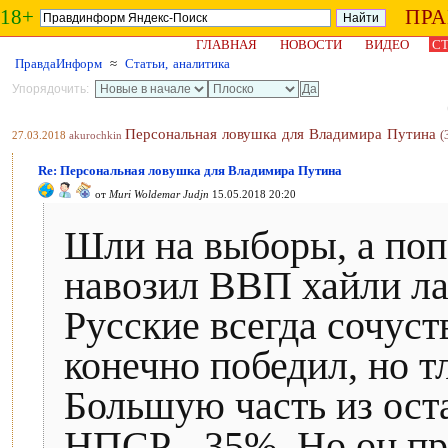
18+
ПР
ГЛАВНАЯ
НОВОСТИ
ВИДЕО
СТ
ПравдаИнформ
≈
Статьи, аналитика
Упорядочить:
Персональная ловушка для Владимира Путина
(
27.03.2018
akurochkin
Re: Персональная ловушка для Владимира Путина
от
Muri Woldemar Judjn
15.05.2018 20:20
Шли на выборы, а попа
навозил ВВП хайли лай
Русские всегда сочуст
конечно победил, но 
Большую часть из ост
НПСР - 35%. Но он пр