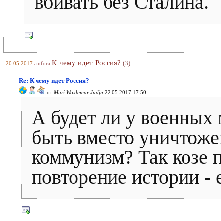
вбивать без Сталина.
К чему идет Россия?
(3)
20.05.2017
amfora
Re: К чему идет Россия?
от
Muri Woldemar Judjn
22.05.2017 17:50
А будет ли у военных 
быть вместо уничтож
коммунизм? Так козе п
повторение истории - е