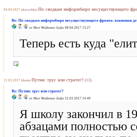
По сводкам информбюро несуществующего фрон
04.04.2017
akurochkin
Re: По сводкам информбюро несуществующего фронта: взаимная де
от
Muri Woldemar Judjn
08.04.2017 13:27
Теперь есть куда "ели
Путин: трус или стратег?
(13)
21.03.2017
khazin
Re: Путин: трус или стратег?
от
Muri Woldemar Judjn
22.03.2017 14:49
Я школу закончил в 1
абзацами полностью с