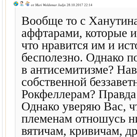
от
Muri Woldemar Judjn
28.10.2017 22:14
Вообще то с Ханутин
аффтарами, которые и
что нравится им и ис
бесполезно. Однако п
в антисемитизме? Нав
собственной беззавет
Рокфеллерам? Правда 
Однако уверяю Вас, ч
племенам отношусь ни
вятичам, кривичам, д