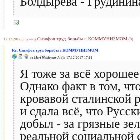
Болдырева - Грудинина
Сизифов труд борьбы с КОММУНИЗМОМ
(8)
12.12.2017
progitorig
Re: Сизифов труд борьбы с КОММУНИЗМОМ
от
Muri Woldemar Judjn
17.12.2017 17:11
Я тоже за всё хорошее
Однако факт в том, чт
кровавой сталинской р
и сдала всё, что Русс
добыл - за грязные з
реальной социальной 