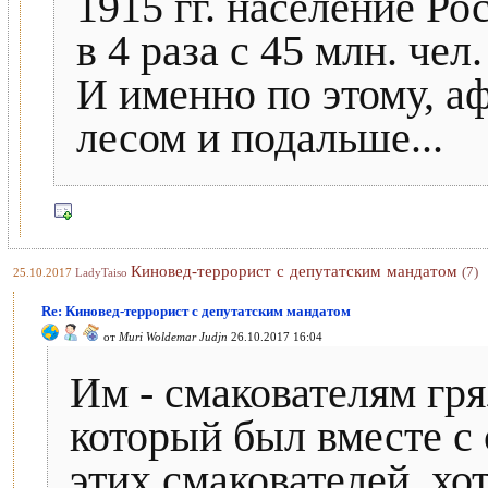
1915 гг. население Ро
в 4 раза с 45 млн. чел
И именно по этому, а
лесом и подальше...
Киновед-террорист с депутатским мандатом
(7)
25.10.2017
LadyTaiso
Re: Киновед-террорист с депутатским мандатом
от
Muri Woldemar Judjn
26.10.2017 16:04
Им - смакователям гря
который был вместе с
этих смакователей, хот