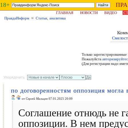
18+
ПР
ГЛАВНАЯ
НОВОСТИ
ВИДЕО
СТ
ПравдаИнформ
≈
Статьи, аналитика
Комм
Смелост
Только зарегистрированные 
Пожалуйста
авторизируйтес
(Для регистрации надо имет
Упорядочить:
по договоренностям оппозиция могла в
от
Сергей Мальцев
07.01.2025 20:09
Соглашение отнюдь не г
оппозиции. В нем преду