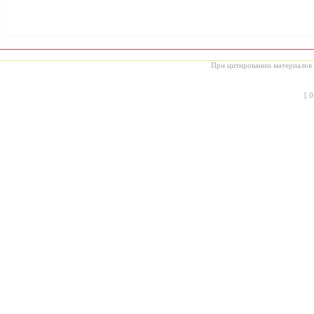
При цитировании материалов с
[
0