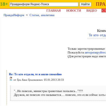
18+
ПР
ГЛАВНАЯ
НОВОСТИ
ВИДЕО
СТ
ПравдаИнформ
≈
Статьи, аналитика
Комм
Те кто отд
Только зарегистрированные 
Пожалуйста
авторизируйтес
(Для регистрации надо имет
Re: Те кто отдали, те и жили спокойно
от
Три Анин Трианинович
05.01.2013 20:33
"...Но повезло, министры грамотные попались..."???
Дружок, не повезло это называется..... повезло, это если сейчас хоть