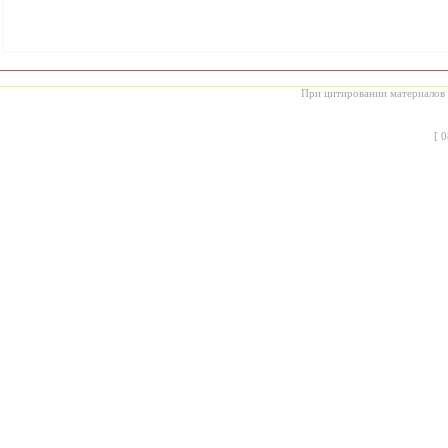
При цитировании материалов с
[
0