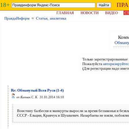
18+
ПР
ГЛАВНАЯ
НОВОСТИ
ВИДЕО
СТ
ПравдаИнформ
≈
Статьи, аналитика
Комм
Обману
Только зарегистрированные 
Пожалуйста
авторизируйтес
(Для регистрации надо имет
Re: Обманутый Всея Руси (1-4)
от
Кипчак С. К.
31.01.2014 16:10
Воистину балбесня и манкурты выросли за время беззаконья и безвл
СССР - Ельцин, Кравчук и Шушкевич. Назарбаева не взяли, побоялись