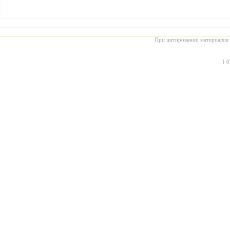
При цитировании материалов с
[
0