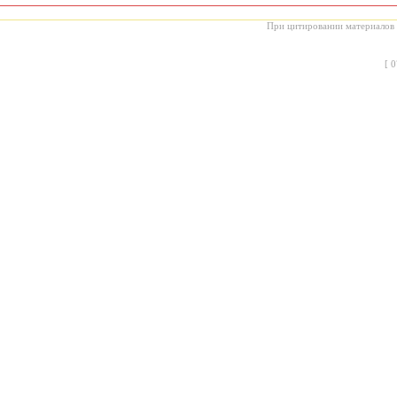
При цитировании материалов с
[
0