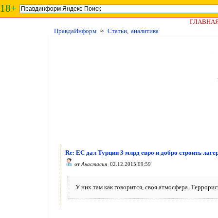
18+
ГЛАВНА
ПравдаИнформ
≈
Статьи, аналитика
Re: ЕС дал Турции 3 млрд евро и добро строить лаге
от
Анастасия
02.12.2015 09:59
У них там как говорится, своя атмосфера. Террорис