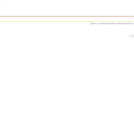
При цитировании материалов с
[
0