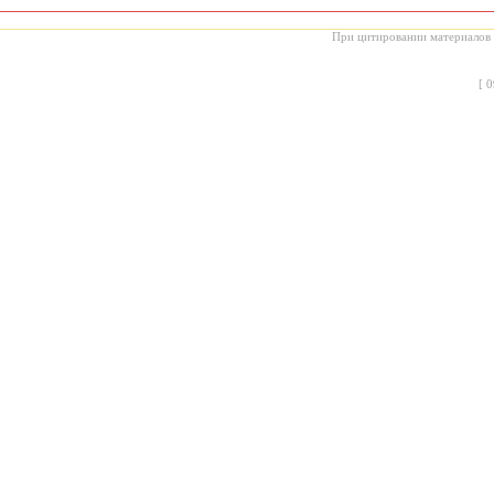
При цитировании материалов с
[
0