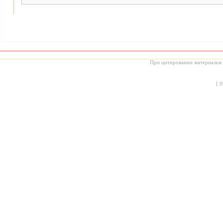
При цитировании материалов с
[
0