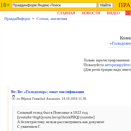
18+
ПР
ГЛАВНАЯ
НОВОСТИ
ВИДЕО
СТ
ПравдаИнформ
≈
Статьи, аналитика
Комм
«Голодомо
Только зарегистрированные 
Пожалуйста
авторизируйтес
(Для регистрации надо имет
Re: Re: «Голодомор»: опыт мистификации
от
Ибраев Геннадий Алимович
24.10.2016 11:36
Сильный голод был в Поволжье в 1922 год.
[youtube=high]youtu.be/sjr1krxkPBQ[/youtube]
А беллетристику нельзя рассматривать как документ
С увжением Г.