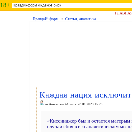
18+
ГЛАВНА
ПравдаИнформ
≈
Статьи, аналитика
Каждая нация исключит
от
Коновалов Михаил
28.01.2023 15:28
«Киссинджер был и остается матерым 
случаи сбоя в его аналитическом мыш