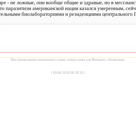
ре - не ложные, они вообще общие и здравые, но в мессианс
-то паразитизм американской нации казался умеренным, сейч
тельными биолабораториями и резиденциями центрального 
При цитировании материалов ссылка, гиперссылка для Интернет, обязательна.
[
09.08.2026 08:28:20
]