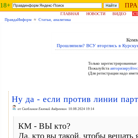
18+
ПР
ГЛАВНАЯ
НОВОСТИ
ВИДЕО
СТ
ПравдаИнформ
≈
Статьи, аналитика
Комм
Прошляпили? ВСУ вторглись в Курскую
Только зарегистрированные 
Пожалуйста
авторизируйтес
(Для регистрации надо имет
Ну да - если против линии пар
от
Скобликов Евгений Андреевич
10.08.2024 19:14
КМ - ВЫ кто?
Да, кто вы такой, чтобы вешать