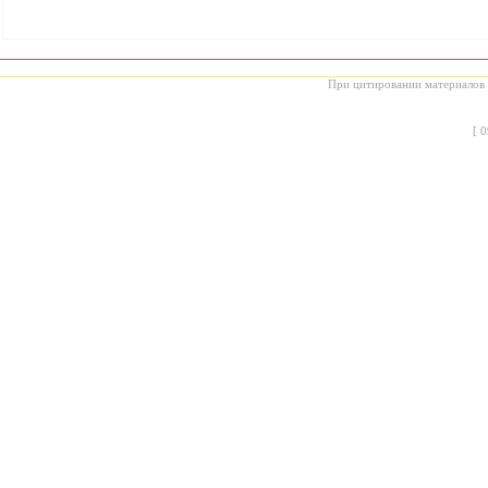
При цитировании материалов с
[
0