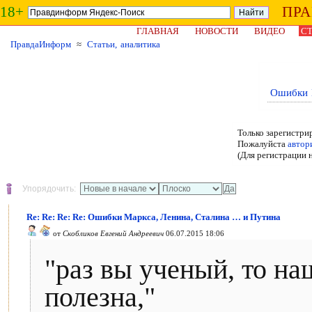
18+
ПР
ГЛАВНАЯ
НОВОСТИ
ВИДЕО
СТ
ПравдаИнформ
≈
Статьи, аналитика
Ошибки 
Только зарегистри
Пожалуйста
автор
(Для регистрации 
Упорядочить:
Re: Re: Re: Re: Ошибки Маркса, Ленина, Сталина … и Путина
от
Скобликов Евгений Андреевич
06.07.2015 18:06
"раз вы ученый, то на
полезна,"