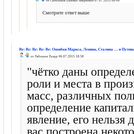
от
Скобликов Евгений Андреевич
07.07.2015 08:49
Смотрите ответ выше
Re: Re: Re: Re: Re: Ошибки Маркса, Ленина, Сталина … и Путин
от
Тябликов Тимур
06.07.2015 18:58
"чётко даны определ
роли и места в прои
масс, различных поли
определение капитал
явление, его нельзя 
вас построена некото