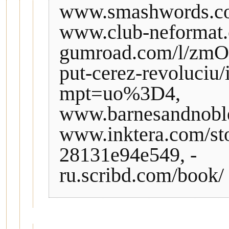
www.smashwords.com
www.club-neformat.
gumroad.com/l/zmOHh
put-cerez-revoluci
mpt=uo%3D4,
www.barnesandnobl
www.inktera.com/sto
28131e94e549, -
ru.scribd.com/book/ 