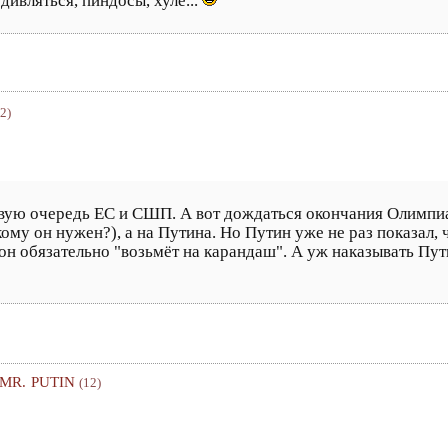
удивляться, пиндосы, хуле...
(2)
ервую очередь ЕС и СШП. А вот дождаться окончания Олимпиа
ому он нужен?), а на Путина. Но Путин уже не раз показал, 
 он обязательно "возьмёт на карандаш". А уж наказывать Пу
 MR. PUTIN
(12)