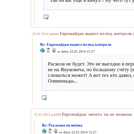
Так он вас ещё и кинул?! Ну чего тут 
Евромайдан вышел из-под контроля
22.01.2014
stoletie
Re: Евромайдан вышел из-под контроля
от
Atlon
22.01.2014 15:57
Раскола не будет. Это не выгодно в п
не на Януковича, по большому счёту (к
сломаться может! А вот тех кто давил,
Олимпиады...
Евромайдан: ничего ты не можешь
22.01.2014
pol100
Re: Реальная политика
от
Atlon
22.01.2014 15:27