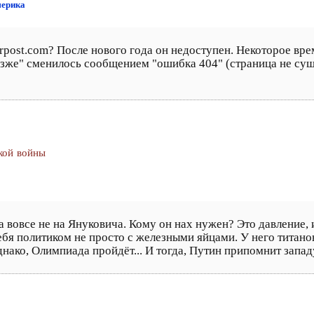
мерика
ntrpost.com? После нового года он недоступен. Некоторое в
озже" сменилось сообщением "ошибка 404" (страница не сущес
кой войны
а вовсе не на Януковича. Кому он нах нужен? Это давление, и
ебя политиком не просто с железными яйцами. У него титано
ако, Олимпиада пройдёт... И тогда, Путин припомнит западу