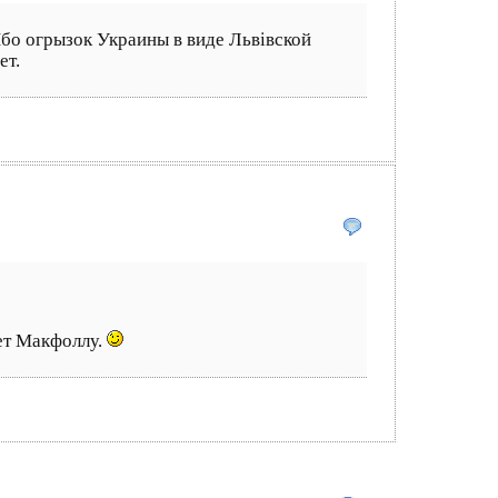
Ибо огрызок Украины в виде Львiвской
ет.
вет Макфоллу.