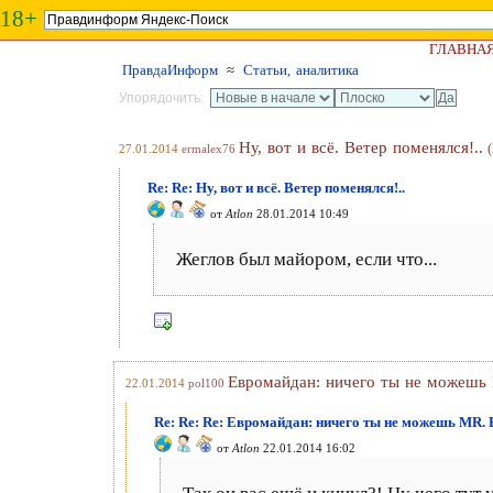
18+
ГЛАВНА
ПравдаИнформ
≈
Статьи, аналитика
Упорядочить:
Ну, вот и всё. Ветер поменялся!..
(
27.01.2014
ermalex76
Re: Re: Ну, вот и всё. Ветер поменялся!..
от
Atlon
28.01.2014 10:49
Жеглов был майором, если что...
Евромайдан: ничего ты не можешь
22.01.2014
pol100
Re: Re: Re: Евромайдан: ничего ты не можешь MR.
от
Atlon
22.01.2014 16:02