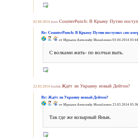
CounterPunch: В Крыму Путин поступ
02.04.2014
inotv
Re: CounterPunch: В Крыму Путин поступил «по-ам
от
Мурыгин Александр Михайлович
03.04.2014 03:4
С волками жить- по волчьи выть.
Ждёт ли Украину новый Дейтон?
22.03.2014
fondsk
Re: Ждёт ли Украину новый Дейтон?
от
Мурыгин Александр Михайлович
23.03.2014 05:3
Так где же козырный Янык.