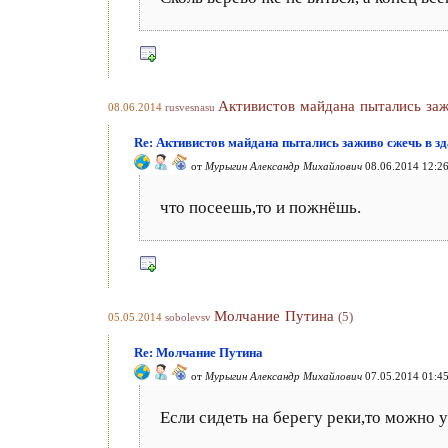
Активистов майдана пытались заж
08.06.2014
rusvesnasu
Re: Активистов майдана пытались заживо сжечь в з
от
Мурыгин Александр Михайлович
08.06.2014 12:2
что посеешь,то и пожнёшь.
Молчание Путина
(5)
05.05.2014
sobolevsv
Re: Молчание Путина
от
Мурыгин Александр Михайлович
07.05.2014 01:4
Если сидеть на берегу реки,то можно 