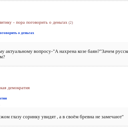
итику - пора поговорить о деньгах
(2)
поговорить о деньгах
7
у актуальному вопросу-"А нахрена козе баян?"Зачем русск
ам?
ская демократия
атия
6
жом глазу соринку увидят , а в своём бревна не замечают"