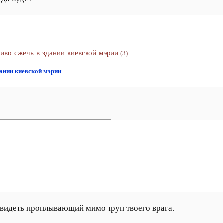
иво сжечь в здании киевской мэрии
(3)
дании киевской мэрии
6
5
увидеть проплывающий мимо труп твоего врага.