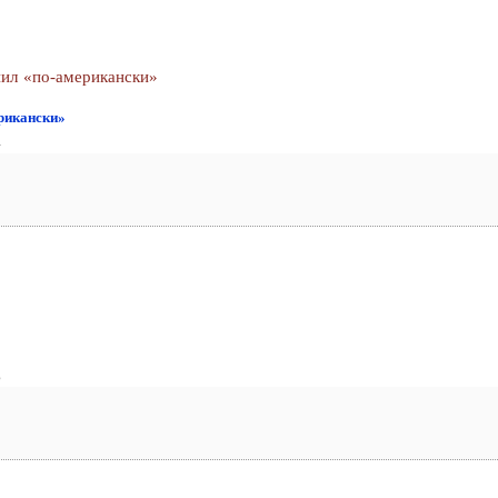
ил «по-американски»
ерикански»
4
6