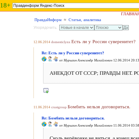
18+
ГЛАВНА
ПравдаИнформ
≈
Статьи, аналитика
Упорядочить:
Есть ли у России суверенитет?
12.06.2014
domesticlynx
Re: Есть ли у России суверенитет?
от
Мурыгин Александр Михайлович
12.06.2014 20:1
АНЕКДОТ ОТ СССР; ПРАВДЫ НЕТ. РО
Бомбить нельзя договориться.
11.06.2014
crustgroup
Re: Бомбить нельзя договориться.
от
Мурыгин Александр Михайлович
11.06.2014 03:5
Сколь верёвочке не виться, а конец все