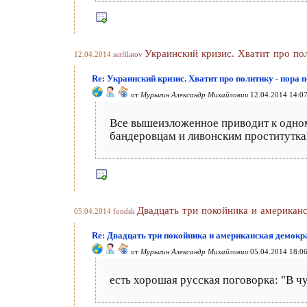
Украинский кризис. Хватит про пол
12.04.2014
serfilatov
Re: Украинский кризис. Хватит про политику - пора 
от
Мурыгин Александр Михайлович
12.04.2014 14:0
Все вышеизложенное приводит к одном
бандеровцам и ливонским проститутк
Двадцать три покойника и американ
05.04.2014
fondsk
Re: Двадцать три покойника и американская демокр
от
Мурыгин Александр Михайлович
05.04.2014 18:0
есть хорошая русская поговорка: "В чу