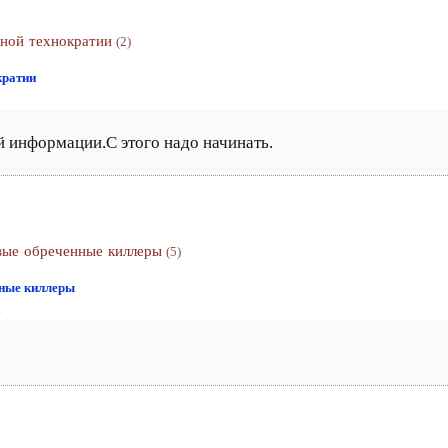
ной технократии
(2)
кратии
0
й информации.С этого надо начинать.
вые обреченные киллеры
(5)
нные киллеры
6