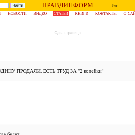
ПРАВДИНФОРМ
Рег
Я
НОВОСТИ
ВИДЕО
СТАТЬИ
КНИГИ
КОНТАКТЫ
О СА
Одна страница
3
ДИНУ ПРОДАЛИ. ЕСТЬ ТРУД ЗА "2 копейки"
8
гда будет