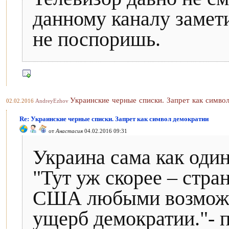
данному каналу замети
не поспоришь.
Украинские черные списки. Запрет как симво
02.02.2016
AndreyEzhov
Re: Украинские черные списки. Запрет как символ демократии
от
Анастасия
04.02.2016 09:31
Украина сама как оди
"Тут уж скорее – стра
США любыми возможны
ущерб демократии."- 