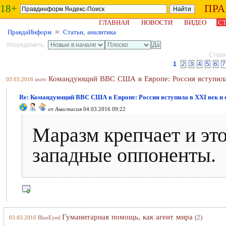
18+
ПР
ГЛАВНАЯ
НОВОСТИ
ВИДЕО
СТ
ПравдаИнформ
≈
Статьи, аналитика
Упорядочить:
Стран
1
2
3
4
5
6
7
Командующий ВВС США в Европе: Россия вступила 
03.03.2016
inotv
Re: Командующий ВВС США в Европе: Россия вступила в XXI век и 
от
Анастасия
04.03.2016 09:22
Маразм крепчает и это
западные оппоненты.
Гуманитарная помощь, как агент мира
(2)
03.03.2016
BlueEyed