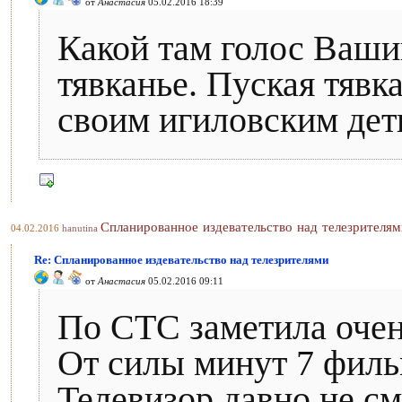
от
Анастасия
05.02.2016 18:39
Какой там голос Ваши
тявканье. Пуская тявк
своим игиловским дет
Спланированное издевательство над телезрителям
04.02.2016
hanutina
Re: Спланированное издевательство над телезрителями
от
Анастасия
05.02.2016 09:11
По СТС заметила очень
От силы минут 7 филь
Телевизор давно не см