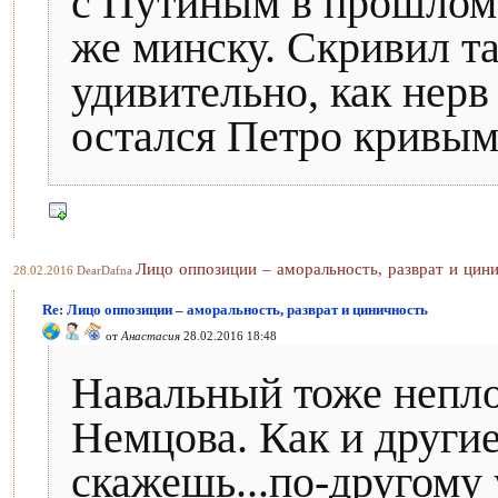
с Путиным в прошлом 
же минску. Скривил т
удивительно, как нерв
остался Петро кривы
Лицо оппозиции – аморальность, разврат и цин
28.02.2016
DearDafna
Re: Лицо оппозиции – аморальность, разврат и циничность
от
Анастасия
28.02.2016 18:48
Навальный тоже непло
Немцова. Как и други
скажешь...по-другому 