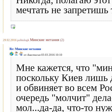
Никогда, полагаю этот
мечтать не запретишь 
Минские метания
(2)
29.02.2016
politologk
Re: Минские метания
от
Анастасия
03.03.2016 10:10
Мне кажется, что "мин
поскольку Киев лишь 
и обвиняет во всем Ро
очередь "молчит" дела
мол...да-да, что-то ну