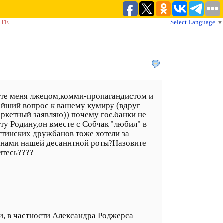
ЙТЕ
Select Language
▼
вёте меня лжецом,комми-пропагандистом и
ейший вопрос к вашему кумиру (вдруг
аркетный заявляю)) почему гос.банки не
ту Родину,он вместе с Собчак "любил" в
утинских дружбанов тоже хотели за
анами нашей десаннтной роты?Назовите
итесь????
, в частности Александра Роджерса