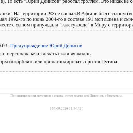
. То есть "Юрий Денисов" работал троллем. Это никак не со
ушки".На территории РФ не воевал.В Афгане был с сыном (в
мая 1992-го по июнь 2004-го в составе 191 мсп я,жена и сы
Вместе с сыном принуждали "галстукоеда" к Миру с территори
0.03:
Предупреждение Юрий Денисов
то персонаж начал делать склоняя жидов.
рм оскорблять или пропагандировать против Путина.
При цитировании материалов ссылка, гиперссылка для Интернет, обязательна.
[
07.08.2026 01:34:42
]