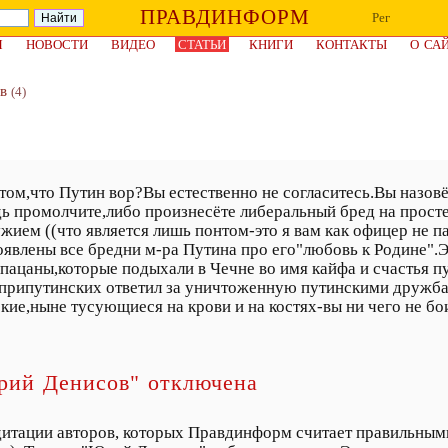
ПРАВДИНФОРМ
Рег
Я
НОВОСТИ
ВИДЕО
СТАТЬИ
КНИГИ
КОНТАКТЫ
О СА
в
(4)
том,что Путин вор?Вы естественно не согласитесь.Вы назо
 промолчите,либо произнесёте либеральный бред на прост
ием ((что является лишь понтом-это я вам как офицер не п
явлены все бредни м-ра Путина про его"любовь к Родине".Э
пацаны,которые подыхали в Чечне во имя кайфа и счастья п
в припутинских ответил за уничтоженную путинскими дружб
ские,ныне тусующиеся на крови и на костях-вы ни чего не бо
рий Денисов" отключена
итации авторов, которых Правдинформ считает правильными