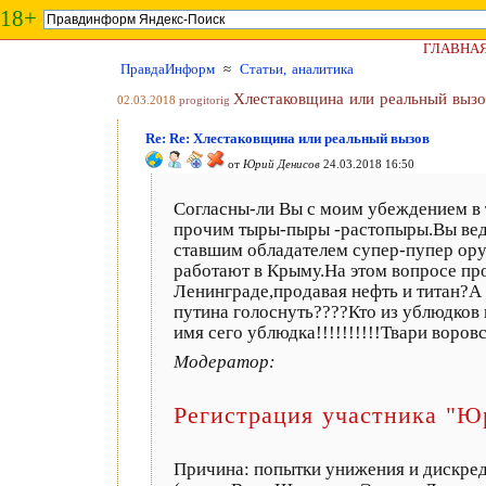
18+
ГЛАВНА
ПравдаИнформ
≈
Статьи, аналитика
Хлестаковщина или реальный вызо
02.03.2018
progitorig
Re: Re: Хлестаковщина или реальный вызов
от
Юрий Денисов
24.03.2018 16:50
Согласны-ли Вы с моим убеждением в 
прочим тыры-пыры -растопыры.Вы ведь
ставшим обладателем супер-пупер оруж
работают в Крыму.На этом вопросе про
Ленинграде,продавая нефть и титан?А 
путина голоснуть????Кто из ублюдко
имя сего ублюдка!!!!!!!!!!Твари воров
Модератор:
Регистрация участника "Ю
Причина: попытки унижения и дискред