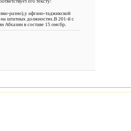
ответствует его тексту:
сяко-разно),у афгано-таджикской
н-на штатных должностях.В 201-й с
и Абхазии в составе 15 омсбр.