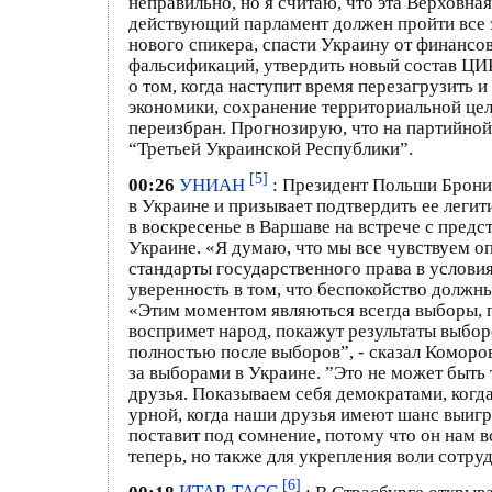
неправильно, но я считаю, что эта Верховная
действующий парламент должен пройти все э
нового спикера, спасти Украину от финансо
фальсификаций, утвердить новый состав ЦИК
о том, когда наступит время перезагрузить
экономики, сохранение территориальной цел
переизбран. Прогнозирую, что на партийной
“Третьей Украинской Республики”.
[5]
00:26
УНИАН
: Президент Польши Брони
в Украине и призывает подтвердить ее леги
в воскресенье в Варшаве на встрече с пред
Украине. «Я думаю, что мы все чувствуем оп
стандарты государственного права в условия
уверенность в том, что беспокойство должны
«Этим моментом являються всегда выборы, п
воспримет народ, покажут результаты выборо
полностью после выборов”, - сказал Комор
за выборами в Украине. ”Это не может быть 
друзья. Показываем себя демократами, когд
урной, когда наши друзья имеют шанс выигра
поставит под сомнение, потому что он нам 
теперь, но также для укрепления воли сотруд
[6]
00:18
ИТАР-ТАСС
: В Страсбурге открыв