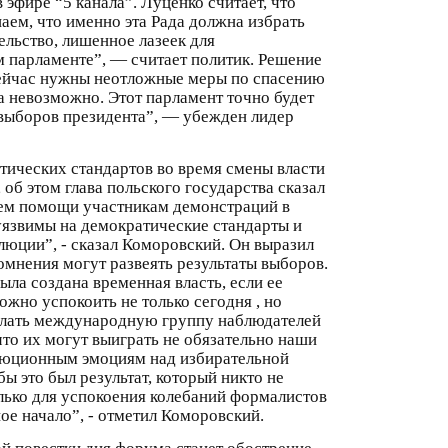
 эфире “5 канала”. Луценко считает, что
аем, что именно эта Рада должна избрать
ельство, лишенное лазеек для
м парламенте”, — считает политик. Решение
“Сейчас нужны неотложные меры по спасению
а невозможно. Этот парламент точно будет
 выборов президента”, — убежден лидер
ических стандартов во время смены власти
об этом глава польского государства сказал
нием помощи участникам демонстраций в
 уязвимы на демократические стандарты и
люции”, - сказал Коморовский. Он выразил
сомнения могут развеять результаты выборов.
ла создана временная власть, если ее
ожно успокоить не только сегодня , но
ыслать международную группу наблюдателей
 что их могут выиграть не обязательно наши
волюционным эмоциям над избирательной
ы это был результат, который никто не
олько для успокоения колебаний формалистов
ное начало”, - отметил Коморовский.
ой повестки дня форума станет обострение