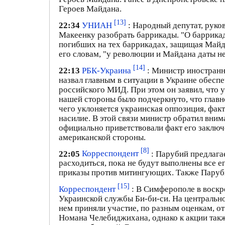
Героев Майдана.
[13]
22:34
УНИАН
: Народный депутат, руко
Макеенку разобрать баррикады. "О баррикад
погибших на тех баррикадах, защищая Майда
его словам, "у революции и Майдана даты не
[14]
22:13
РБК-Украина
: Министр иностранн
назвал главным в ситуации в Украине обесп
российского МИД. При этом он заявил, что у
нашей стороны было подчеркнуто, что главн
чего уклоняется украинская оппозиция, фак
насилие. В этой связи министр обратил вним
официально приветствовали факт его заключ
американской стороны.
[8]
22:05
Корреспондент
: Парубий предлагае
расходиться, пока не будут выполнены все е
приказы против митингующих. Также Парубий
[15]
Корреспондент
: В Симферополе в воскр
Украинской службы Би-би-си. На центральн
нем приняли участие, по разным оценкам, о
Номана Челебиджихана, однако к акции так