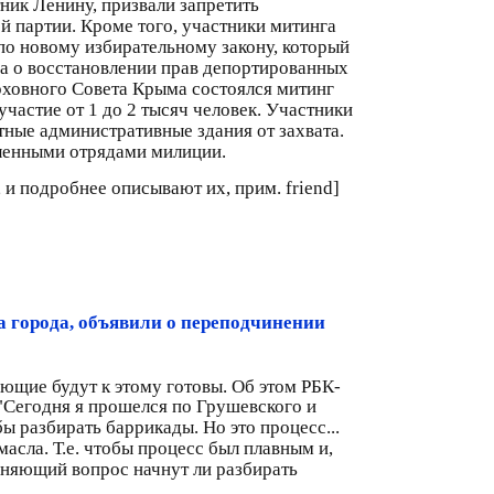
тник Ленину, призвали запретить
й партии. Кроме того, участники митинга
по новому избирательному закону, который
на о восстановлении прав депортированных
ерховного Совета Крыма состоялся митинг
участие от 1 до 2 тысяч человек. Участники
тные административные здания от захвата.
иленными отрядами милиции.
 и подробнее описывают их, прим. friend]
а города, объявили о переподчинении
ющие будут к этому готовы. Об этом РБК-
"Сегодня я прошелся по Грушевского и
ы разбирать баррикады. Но это процесс...
асла. Т.е. чтобы процесс был плавным и,
очняющий вопрос начнут ли разбирать