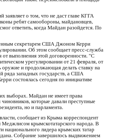
заявляет о том, что не даст главе КГГА
 иконы ребят самообороны, майдановцев,
смог ответить, когда Майдан разойдется. По
твенным секретарем США Джоном Керри
гулировании. Об этом сообщает пресс-служба
я от выполнения этой договоренности. "С
итическом урегулировании от 21 февраля, от
ть оружие и продолжающая делать ставку на
ей ряда западных государств, а США
Керри состоялась сегодня по инициативе
ких выборах. Майдан не имеет права
я чиновников, которые давали преступные
езидента, но и парламента.
 власти, сообщает из Крыма корреспондент
й Меджлисом крымскотатарского народа. В
ти национального лидера крымских татар
айдана. Собрание завершилось выдвижением