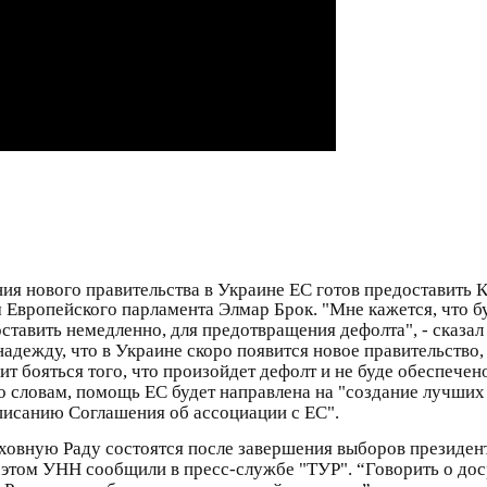
ия нового правительства в Украине ЕС готов предоставить 
м Европейского парламента Элмар Брок. "Мне кажется, что б
тавить немедленно, для предотвращения дефолта", - сказал 
надежду, что в Украине скоро появится новое правительств
ит бояться того, что произойдет дефолт и не буде обеспече
его словам, помощь ЕС будет направлена на "создание лучши
писанию Соглашения об ассоциации с ЕС".
овную Раду состоятся после завершения выборов президент
этом УНН сообщили в пресс-службе "ТУР". “Говорить о до