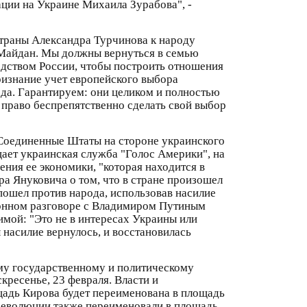
ции на Украине Михаила Зурабова", -
траны Александра Турчинова к народу
я Майдан. Мы должны вернуться в семью
водством России, чтобы построить отношения
признание учет европейского выбора
да. Гарантируем: они целиком и полностью
право беспрепятственно сделать свой выбор
 Соединенные Штаты на стороне украинского
ает украинская служба "Голос Америки", на
ия ее экономики, "которая находится в
а Януковича о том, что в стране произошел
 пошел против народа, использовав насилие
фонном разговоре с Владимиром Путиным
имой: "Это не в интересах Украины или
 насилие вернулось, и восстановилась
му государственному и политическому
кресенье, 23 февраля. Власти и
щадь Кирова будет переименована в площадь
революции также переименовали в площадь