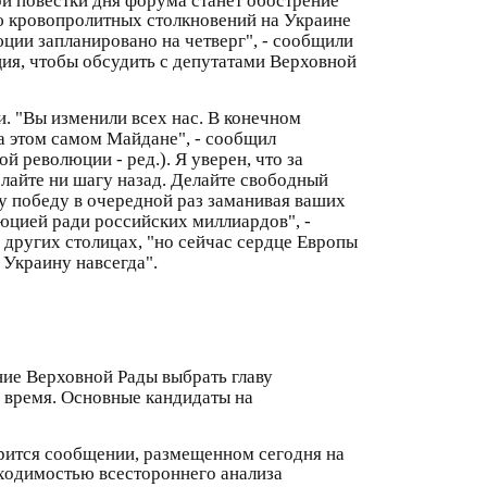
ю кровопролитных столкновений на Украине
ции запланировано на четверг", - сообщили
ия, чтобы обсудить с депутатами Верховной
. "Вы изменили всех нас. В конечном
на этом самом Майдане", - сообщил
й революции - ред.). Я уверен, что за
елайте ни шагу назад. Делайте свободный
шу победу в очередной раз заманивая ваших
люцией ради российских миллиардов", -
в других столицах, "но сейчас сердце Европы
 Украину навсегда".
ние Верховной Рады выбрать главу
е время. Основные кандидаты на
орится сообщении, размещенном сегодня на
бходимостью всестороннего анализа