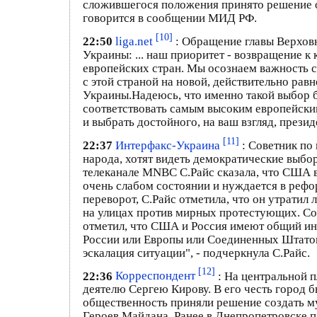
сложившегося положения принято решение о
говорится в сообщении МИД РФ.
[10]
22:50
liga.net
: Обращение главы Верхов
Украины: ... наш приоритет - возвращение 
европейских стран. Мы осознаем важность с
с этой страной на новой, действительно рав
Украины.Надеюсь, что именно такой выбор б
соответствовать самым высоким европейски
и выбрать достойного, на ваш взгляд, прези
[11]
22:37
Интерфакс-Украина
: Советник по
народа, хотят видеть демократические выбо
телеканале MNBC С.Райс сказала, что США 
очень слабом состоянии и нуждается в рефо
переворот, С.Райс отметила, что он утратил
на улицах против мирных протестующих. Со
отметил, что США и Россия имеют общий инт
России или Европы или Соединенных Штатов 
эскалация ситуации", - подчеркнула С.Райс.
[12]
22:36
Корреспондент
: На центральной 
деятелю Сергею Кирову. В его честь город б
общественность приняли решение создать м
Героев Майдана. Ранее в Днепропетровске 