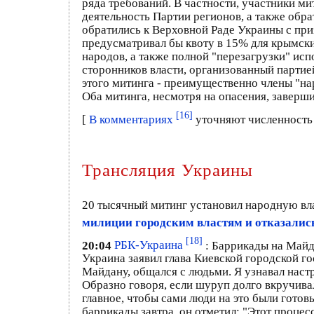
ряда требований. В частности, участники ми
деятельность Партии регионов, а также обра
обратились к Верховной Раде Украины с при
предусматривал бы квоту в 15% для крымски
народов, а также полной "перезагрузки" ис
сторонников власти, организованный партией
этого митинга - преимущественно члены "на
Оба митинга, несмотря на опасения, заверш
[16]
[
В комментариях
уточняют численность 
Трансляция Украины
20 тысячный митинг установил народную вл
милиции городским властям и отказалис
[18]
20:04
РБК-Украина
: Баррикады на Майд
Украина заявил глава Киевской городской 
Майдану, общался с людьми. Я узнавал настр
Образно говоря, если шуруп долго вкручивал
главное, чтобы сами люди на это были готов
баррикады завтра, он отметил: "Этот процесс