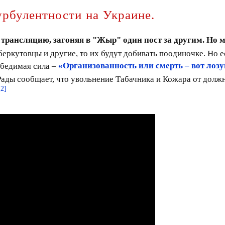
урбулентности на Украине.
рансляцию, загоняя в "Жыр" один пост за другим. Но 
беркутовцы и другие, то их будут добивать поодиночке. Но ес
обедимая сила –
«Организованность или смерть – вот лозу
ады сообщает, что увольнение Табачника и Кожара от долж
[2]