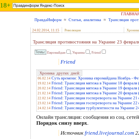
18+
ГЛАВНА
ПравдаИнформ
≈
Статьи, аналитика
≈
Трансляция прот
24.02.2014
, 11:15
Революция
Хроник
Трансляция противостояния на Украине 23 февраля
,
,
Евромайдан
Украина
Friend
Friend
Хроника других дней:
Суть времени
:
Хроника евромайдана Ноябрь - Фе
06.02.14
Friend
:
Трансляция мятежа в Украине 18 февраля 
19.02.14
Friend
:
Трансляция мятежа в Украине 19 февраля 
20.02.14
Friend
:
Трансляция мятежа в Украине 20 февраля 
21.02.14
Friend
:
Трансляция госпереворота на Украине 21 
22.02.14
Friend
:
Трансляция госпереворота на Украине 22 
23.02.14
Friend
:
Трансляция турбулентности на Украине 24
24.02.14
Онлайн трансляция: сообщения из соц. сете
Порядок снизу вверх
.
Источник
friend.livejournal.com
2