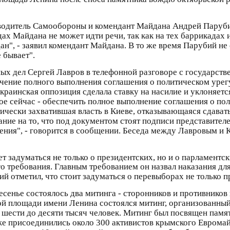
водитель Самообороны и комендант Майдана Андрей Парубий 
ах Майдана не может идти речи, так как на тех баррикадах
н", - заявил комендант Майдана. В то же время Парубий не 
 бывает".
ых дел Сергей Лавров в телефонной разговоре с государс
ечение полного выполнения соглашения о политическом уре
краинская оппозиция сделала ставку на насилие и уклоняетс
ое сейчас - обеспечить полное выполнение соглашения о пол
тически захватившая власть в Киеве, отказывающаяся сдава
ание на то, что под документом стоят подписи представител
ения", - говорится в сообщении. Беседа между Лавровым и 
т задуматься не только о президентских, но и о парламентс
го требования. Главным требованием он назвал наказания дл
 отметил, что стоит задуматься о перевыборах не только пр
есенье состоялось два митинга - сторонников и противников
ой площади имени Ленина состоялся митинг, организованны
т шести до десяти тысяч человек. Митинг был посвящен памя
же присоединились около 300 активистов крымского Евром