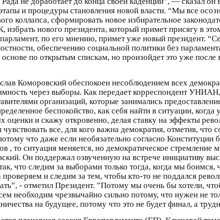
 Рада не доработает до конца своей каденции”, — сказал он в
тапы и процедуры становления новой власти. “Мы все осозн
вого коллапса, сформировать новое избирательное законодат
, избрать нового президента, который примет присягу в это
 и парламент, по его мнению, примет уже новый президент. 
остности, обеспечению социальной политики без парламент
 основе по открытым спискам, но произойдет это уже после
слав Коморовский обеспокоен несоблюдением всех демократ
тимность через выборы. Как передает корреспондент УНИАН, 
ставителями организаций, которые занимались предоставле
ределенное беспокойство, как себя найти в ситуации, когда
х оценки и скажу откровенно, делая ставку на эффекты рево
 чувствовать все, для кого важна демократия, отметив, что 
отому что даже если необязательно согласно Конституции бы
в , то ситуация меняется, но демократическое стремление м
овский. Он поддержал озвученную на встрече инициативу в
так, что следим за выборами только тогда, когда мы боимся,
а проверяем и следим за тем, чтобы кто-то не поддался ре
ть”, - отметил Президент. ”Потому мы очень бы хотели, чтоб
всем необходим чрезвычайно сильно потому, что нужен не т
ничества на будущее, потому что это не будет финал, а труд
ается пленарная сессия Европарламента (ЕП). Ключевой тем