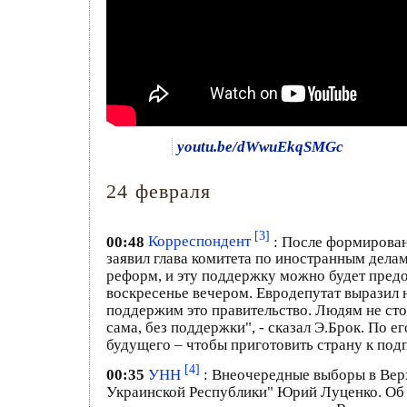
youtu.be/dWwuEkqSMGc
24 февраля
[3]
00:48
Корреспондент
: После формирован
заявил глава комитета по иностранным дела
реформ, и эту поддержку можно будет предос
воскресенье вечером. Евродепутат выразил 
поддержим это правительство. Людям не сто
сама, без поддержки", - сказал Э.Брок. По 
будущего – чтобы приготовить страну к под
[4]
00:35
УНН
: Внеочередные выборы в Верх
Украинской Республики" Юрий Луценко. Об 