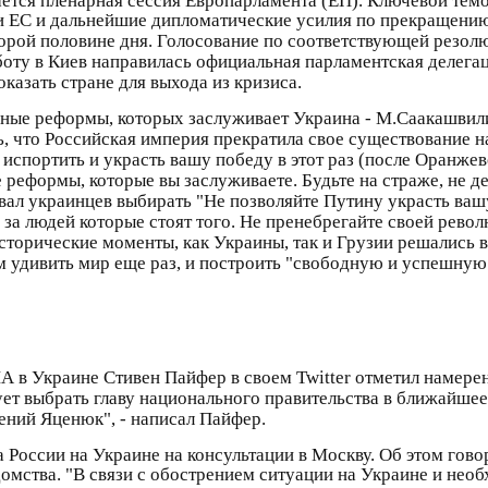
ии ЕС и дальнейшие дипломатические усилия по прекращени
торой половине дня. Голосование по соответствующей резолю
оту в Киев направилась официальная парламентская делегац
казать стране для выхода из кризиса.
ьные реформы, которых заслуживает Украина - М.Саакашвили
ть, что Российская империя прекратила свое существование 
испортить и украсть вашу победу в этот раз (после Оранжево
 реформы, которые вы заслуживаете. Будьте на страже, не д
звал украинцев выбирать "Не позволяйте Путину украсть ва
 за людей которые стоят того. Не пренебрегайте своей рево
 исторические моменты, как Украины, так и Грузии решались 
м удивить мир еще раз, и построить "свободную и успешную
 в Украине Стивен Пайфер в своем Twitter отметил намере
ет выбрать главу национального правительства в ближайше
ений Яценюк", - написал Пайфер.
 России на Украине на консультации в Москву. Об этом гов
омства. "В связи с обострением ситуации на Украине и нео