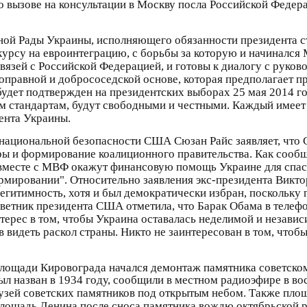
 вызове на консультации в Москву посла Российской Федера
ной Рады Украины, исполняющего обязанности президента с
к курсу на евроинтеграцию, с борьбы за которую и начиналс
вязей с Российской Федерацией, и готовы к диалогу с руко
ноправной и добрососедской основе, которая предполагает 
удет подтвержден на президентских выборах 25 мая 2014 го
м стандартам, будут свободными и честными. Каждый имеет 
дента Украины.
 национальной безопасности США Сюзан Райс заявляет, что
ры и формирование коалиционного правительства. Как сообщ
вместе с МВФ окажут финансовую помощь Украине для спасен
рмировании". Относительно заявления экс-президента Виктор
 легитимность, хотя и был демократически избран, поскольку
ветник президента США отметила, что Барак Обама в теле
ерес в том, чтобы Украина оставалась неделимой и независ
видеть раскол страны. Никто не заинтересован в том, чтобы
площади Кировограда начался демонтаж памятника советско
ыл назван в 1934 году, сообщили в местном радиоэфире в вос
узей советских памятников под открытым небом. Также пло
площадь Ленина после сноса памятника вождю октябрьской 