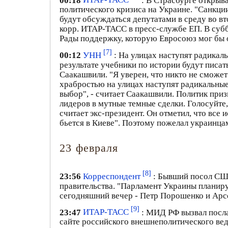
политического кризиса на Украине. "Санкц
будут обсуждаться депутатами в среду во в
корр. ИТАР-ТАСС в пресс-службе ЕП. В субб
Рады поддержку, которую Евросоюз мог бы о
[7]
00:12
УНН
: На улицах наступят радикал
результате учебники по истории будут писа
Саакашвили. "Я уверен, что никто не сможет 
храбростью на улицах наступят радикальные
выбор", - считает Саакашвили. Политик при
лидеров в мутные темные сделки. Голосуйте,
считает экс-президент. Он отметил, что все
бьется в Киеве". Поэтому пожелал украинца
23 февраля
[8]
23:56
Корреспондент
: Бывший посол США
правительства. "Парламент Украины планиру
сегодняшний вечер - Петр Порошенко и Арс
[9]
23:47
ИТАР-ТАСС
: МИД РФ вызвал посла
сайте российского внешнеполитического вед