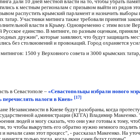
тинга дали 10 дней местной власти на то, чтобы убрать памя
тились к местным регионалам с призывом выйти из рядов это
зывом распустить крымский парламент и назначить выборы 
х татар. Участники митинга также требовали принятия зако
полнительной власти в Крыму. Одновременно с этим возле В
 Русское единство. В митинге, по разным оценкам, приняли 
родных дружин", которые заявляют, что будут защищать мес
ились без столкновений и провокаций. Город охраняется ус
митингов: 1500 у Верховного совета и 3000 крымских татар,
асть в Севастополе –
«Севастопольцы избрали нового мэр
[17]
ь перечислять налоги в Киев»
ане Независимости в Киеве будут разобраны, когда протесту
государственной администрации (КГГА) Владимир Макеенко. 
оения людей и могу сказать, что они уже готовы к тому, чтоб
и, то чтобы выкрутить его обратно нужно немного подлить м
ы и начали сами этот процесс", - рассказал Макеенко. На ут
 начнется только тогда, когда люди сами будут готовы".