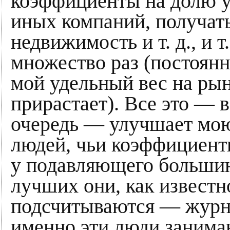
коэффициенты на долю уч
иных компаний, получать
недвижимость и т. д., и т
множество раз (постоянн
мой удельный вес на рын
прирастает). Все это — в
очередь — улучшает мо
людей, чьи коэффициенты
у подавляющего большин
лучших они, как известно
подсчитываются — журна
именно эти люди занима