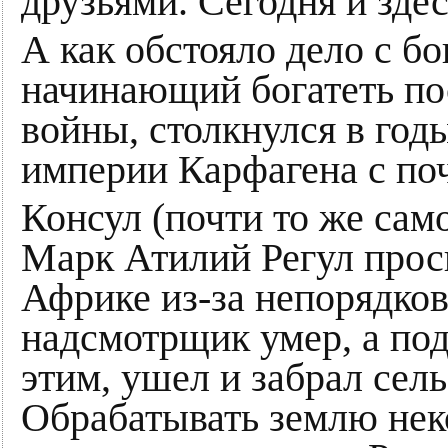
друзьями. Сегодня и здес
А как обстояло дело с б
начинающий богатеть по
войны, столкнулся в год
империи Карфагена с по
Консул (почти то же само
Марк Атилий Регул проси
Африке из-за непорядков
надсмотрщик умер, а по
этим, ушел и забрал сел
Обрабатывать землю нек