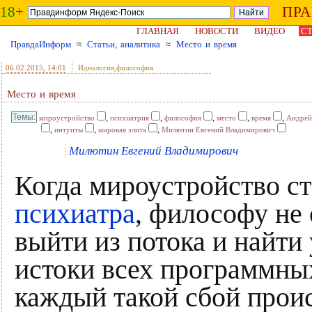
18+
ПР
ГЛАВНАЯ
НОВОСТИ
ВИДЕО
СТ
ПравдаИнформ
≈
Статьи, аналитика
≈
Место и время
06.02.2015
, 14:01
Идеология,философия
Место и время
,
,
,
,
,
мироустройство
психиатрия
философия
место
время
Андрей
,
,
,
интуиты
мировая элита
Милютин Евгений Владимирович
Милютин Евгений Владимирович
Когда мироустройство с
психиатра
, философу не 
выйти из потока и найти
истоки всех программных
каждый такой сбой проис