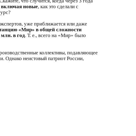
 Скажите, что случится, когда через 3 года
,
включая новые
, как это сделали с
сурс?
экспертов, уже приближается или даже
танцию «Мир» в общей сложности
 млн. в год
. Т. е., всего на «Мир» было
производственные коллективы, подавляющее
и. Однако неистовый патриот России,