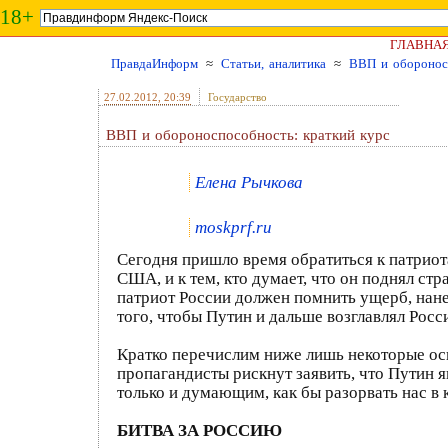
18+
ГЛАВНА
ПравдаИнформ
≈
Статьи, аналитика
≈
ВВП и обороносп
27.02.2012
, 20:39
Государство
ВВП и обороноспособность: краткий курс
Елена Рычкова
moskprf.ru
Сегодня пришло время обратиться к патриота
США, и к тем, кто думает, что он поднял ст
патриот России должен помнить ущерб, нан
того, чтобы Путин и дальше возглавлял Росс
Кратко перечислим ниже лишь некоторые о
пропагандисты рискнут заявить, что Путин 
только и думающим, как бы разорвать нас в 
БИТВА ЗА РОССИЮ