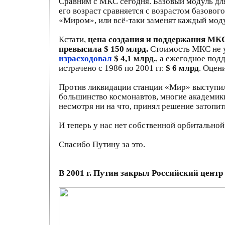
Сравним с МКС сегодня. Базовый модуль для
его возраст сравняется с возрастом базово
«Миром», или всё-таки заменят каждый моду
Кстати,
цена создания и поддержания МКС
превысила $ 150 млрд.
Стоимость МКС не у
израсходовал
$ 4,1 млрд.
, а ежегодное по
истрачено с 1986 по 2001 гг.
$ 6 млрд
. Оцен
Против ликвидации станции «Мир» выступил
большинство космонавтов, многие академики
несмотря ни на что, принял решение затопить
И теперь у нас нет собственной орбитальной
Спасибо Путину за это.
В 2001 г. Путин закрыл Российский центр