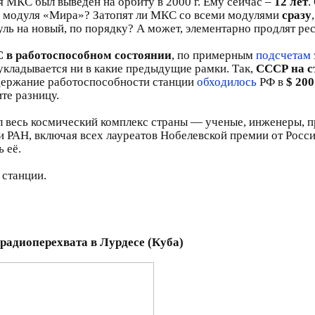
 МКС был выведен на орбиту в 2000 г. Ему сейчас –
12 лет
.
го модуля «Мира»? Затопят ли МКС со всеми модулями
сразу
ль на новый, по порядку? А может, элементарно продлят ре
 в работоспособном состоянии
, по примерным
подсчетам
кладывается ни в какие предыдущие рамки. Так,
СССР на с
ддержание работоспособности станции
обходилось
РФ в
$ 200
ите разницу.
 весь космический комплекс страны — ученые, инженеры, 
 РАН, включая всех лауреатов Нобелевской премии от Росси
 её.
 станции.
 радиоперехвата в Лурдесе (Куба)