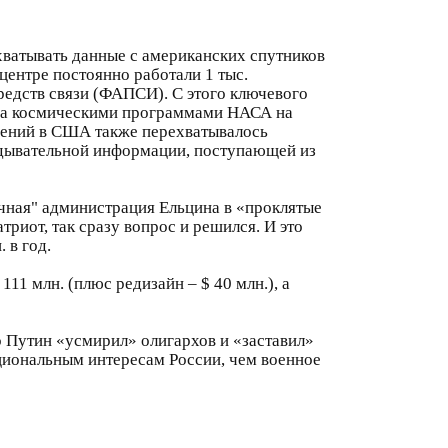
хватывать данные с американских спутников
центре постоянно работали 1 тыс.
редств связи (ФАПСИ). С этого ключевого
и за космическими программами НАСА на
щений в США также перехватывалось
ведывательной информации, поступающей из
ичная" администрация Ельцина в «проклятые
триот, так сразу вопрос и решился. И это
 в год.
11 млн. (плюс редизайн – $ 40 млн.), а
о Путин «усмирил» олигархов и «заставил»
ациональным интересам России, чем военное