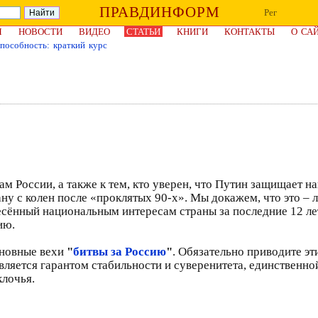
ПРАВДИНФОРМ
Рег
Я
НОВОСТИ
ВИДЕО
СТАТЬИ
КНИГИ
КОНТАКТЫ
О СА
особность: краткий курс
м России, а также к тем, кто уверен, что Путин защищает н
рану с колен после «проклятых 90-х». Мы докажем, что это 
есённый национальным интересам страны за последние 12 л
ию.
сновные вехи
"
битвы за Россию
"
. Обязательно приводите эт
является гарантом стабильности и суверенитета, единственн
клочья.