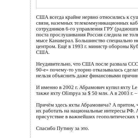
США всегда крайне нервно относились к сущ
связи, наземных телекоммуникационных кабел
сотрудников 6-го управления ГРУ (радиошпи
поста прослушивания Россия следила не тол
мысе Канаверал. Большинство специально н
центром. Ещё в 1993 г. министр обороны Ку
США.
Неудивительно, что США после развала СССР
90-е» почему-то упорно отказывалась сделать
нельзя объяснить даже финансовыми причинам
И именно в 2002 г. Абрамович купил яхту Le 
также яхту Olimpya за $ 50 млн. А в 2003 г. –
Причём здесь яхты Абрамовича? А притом, ч
их работать на национальные интересы РФ. 
присутствие в важнейших геополитических 
Спасибо Путину за это.