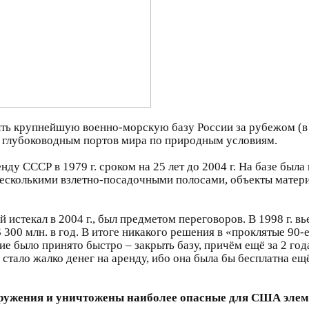
ыть крупнейшую военно-морскую базу России за рубежом (
х глубоководным портов мира по природным условиям.
нду СССР в 1979 г. сроком на 25 лет до 2004 г. На базе был
несколькими взлетно-посадочными полосами, объекты матери
й истекал в 2004 г., был предметом переговоров. В 1998 г. 
300 млн. в год. В итоге никакого решения в «проклятые 90-е»
е было принято быстро – закрыть базу, причём ещё за 2 год
стало жалко денег на аренду, ибо она была бы бесплатна ещё
ооружения и уничтожены наиболее опасные для США элем