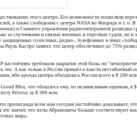
ествованию этого центра. Его возможности позволяли пере
ей, а также сообщения с центра NASA во Флориде и т. п. В 
онаж) и Главного управления радиоэлектронной разведки с
ько за спутниками и связью военных и торговых судов, но 
е защищенных голосовых, радио-, телефонных и иных сооб
бы Рауль Кастро заявил, что центр обеспечивал до 75% раз
 настойчиво требовали закрытия этой базы, но "непатриот
 это. А как только в России пришёл к власти несгибаемый па
и, ибо аренда центра обходилась России всего в $ 200 млн.
Grand Bleu, что обошлось ему, по независимым оценкам, в $ 1
 яхту Pelorus за $ 300 млн.
то пропаганда всем нам сегодня настойчиво доказывает, чт
А это значит, что яхты Абрамовича больше соответствуют н
точках мира.