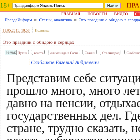
18+
ПР
ГЛАВНАЯ
НОВОСТИ
ВИДЕО
СТ
ПравдаИнформ
≈
Статьи, аналитика
≈
Это праздник с обидою в сердц
11.05.2015
, 18:58
Политика
Это праздник с обидою в сердцах
,
,
,
,
,
Путин
власть
олимпиада в Сочи
Сталин
Сталинград
Скоблик
Скобликов Евгений Андреевич
Представим себе ситуаци
прошло много, много ле
давно на пенсии, отдыхае
государственных дел. Где
стране, трудно сказать, н