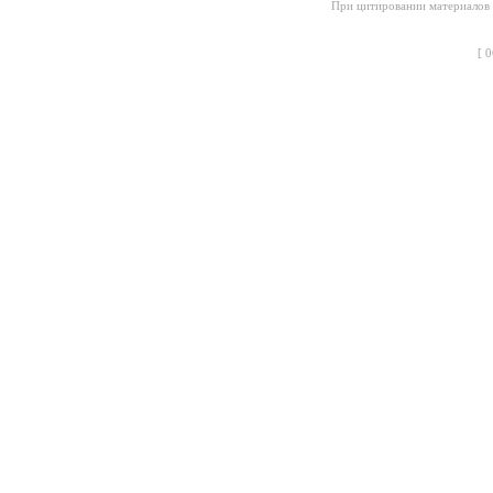
При цитировании материалов с
[
0