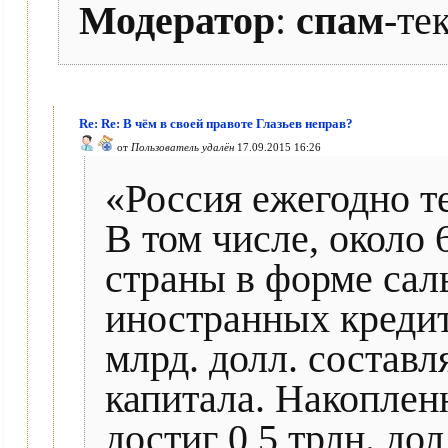
Модератор
:
спам
-те
Re: Re: В чём в своей правоте Глазьев неправ?
от
Пользователь удалён
17.09.2015 16:26
«Россия ежегодно те
В том числе, около 
страны в форме сал
иностранных кредит
млрд. долл. составл
капитала. Накоплен
достиг 0,5 трлн. до