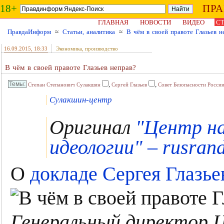
18+
ПР
ГЛАВНАЯ
НОВОСТИ
ВИДЕО
СТ
ПравдаИнформ
≈
Статьи, аналитика
≈
В чём в своей правоте Глазьев н
16.09.2015
, 18:33
Экономика, производство
В чём в своей правоте Глазьев неправ?
,
,
Степан Степанович Сулакшин
Сергей Глазьев
Совет Безопасности Росси
Сулакшин-центр
Оригинал
"Центр на
идеологии" – rusrand
О
докладе Сергея Глазье
Генеральный директор 