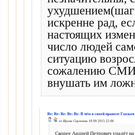
ухудшением(шаг в
искренне рад, ес
настоящих измен
число людей сам
ситуацию возросл
сожалению СМИ у
внушать им ложн
Re: Re: Re: Re: Re: В чём в своей правоте Глазье
от
Ирина Сергеевна
18.09.2015 22:06
Скорее Андрей Петрович упадёт на 