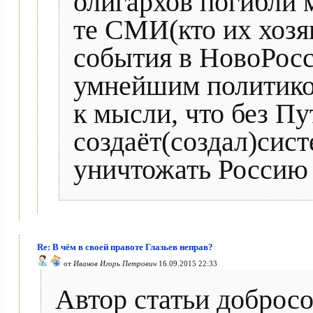
олигархов погибли 
те СМИ(кто их хозя
события в НовоРосс
умнейшим политико
к мысли, что без Пу
создаёт(создал)сист
уничтожать Россию
Re: В чём в своей правоте Глазьев неправ?
от
Иванов Игорь Петрович
16.09.2015 22:33
Автор статьи добросо