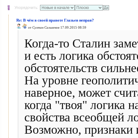
Упорядочить:
Re: В чём в своей правоте Глазьев неправ?
от
Султан Салькенов
17.09.2015 08:59
Когда-то Сталин заме
и есть логика обстоят
обстоятельств сильне
На уровне геополити
наверное, может счи
когда "твоя" логика 
свойства всеобщей ло
Возможно, признаки 