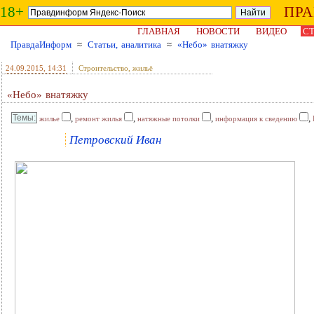
18+
ПР
ГЛАВНАЯ
НОВОСТИ
ВИДЕО
СТ
ПравдаИнформ
≈
Статьи, аналитика
≈
«Небо» внатяжку
24.09.2015
, 14:31
Строительство, жильё
«Небо» внатяжку
,
,
,
,
жилье
ремонт жилья
натяжные потолки
информация к сведению
Петровский Иван