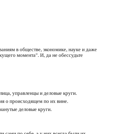
аниям в обществе, экономике, науке и даже
кущего момента". И, да не обессудьте
лица, управленцы и деловые круги.
ия о происходящем по их вине.
манутые деловые круги.
 сами по себе, а у них всегда были их