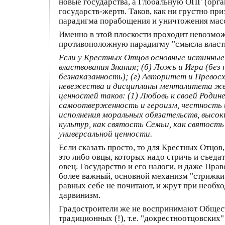
новые государства, а Глобальную ОПГ (орг
государств-жертв. Таков, как ни грустно пр
парадигма порабощения и уничтожения масс
Именно в этой плоскости проходит невозмо
противоположную парадигму "смысла власт
Если у Крестных Отцов основные истинные 
властвования Знания; (б) Ложь и Игра (без
безнаказанность); (г) Авторитет и Превос
невежества и дисциплины менталитета жер
ценностей таков: (1) Любовь к своей Роди
самоотверженность и героизм, честность и 
исполнения моральных обязательств, высоки
культур, как святость Семьи, как святост
универсальной ценности.
Если сказать просто, то для Крестных Отцов
это либо овцы, которых надо стричь и съед
овец. Государство и его налоги, и даже Пра
более важный, основной механизм "стрижки
равных себе не почитают, и жрут при необх
дарвинизм.
Градостроители же не воспринимают Общест
традиционных (!), т.е. "докрестноотцовски