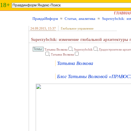
18+
ГЛАВНА
ПравдаИнформ
≈
Статьи, аналитика
≈
Superzybchik: и
24.09.2015
, 15:37
Глобальное управление
Superzybchik: изменение глобальной архитектуры 
,
,
Татьяна Волкова
Superzybchik
Градостроители-архи
,
Татьяна Волкова
Татьяна Волкова
Блог Татьяны Волковой «ПРАВОСУ