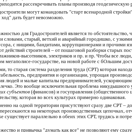
Приходится рассекречивать планы производя геодезическую
адостроители могут командовать "старт всенародной стройки
 ход" дать будет невозможно.
жностью для Градостроителей является то обстоятельство,
ми словами, старый, ветхий и аварийный городишко, с узким
ра, с нищими, бандитами, коррупционерами и прочими язв
 от действий строителей – от пошаговой разборки старых по
тажников-высотников, электриков и пр. и пр. Чтобы все люди
ом мегаполисе-государстве, на новой работе с бОльшим дост
, то старая система разделения труда (СРТ) которая находи
нтабельность, предприятия и организации, упрощая произво
ния людей и малые капиталы предпринимателей, ускоряющим
колечко. Это вообще исключительная проблема никудышного
их субъектов
(финансов) и госуправления (общественного 
ельству, которая во всех культурах примерно одинаковая.
менно на одной территории присутствуют сразу две СРТ – д
 пересекаются на некоторых производственных цепочках, от
е существует параллельно в обеих этих СРТ, трудясь и потре
жество и привычка "думать как все" не позволяют ему сразу