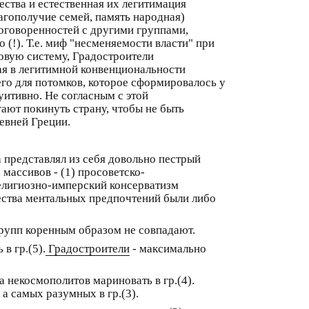
ства и естественная их легитимация
лагополучие семей, память народная)
договоренностей с другими группами,
(!). Т.е. миф "несменяемости власти" при
вовую систему, Градостроители
я в легитимной конвенциональности
его для потомков, которое сформировалось у
уитивно. Не согласным с этой
ают покинуть страну, чтобы не быть
евней Греции.
 представлял из себя довольно пестрый
массивов - (1) просоветско-
религиозно-имперский консерватизм
жества ментальных предпочтений были либо
групп коренным образом не совпадают.
в гр.(5).
Градостроители
- максимально
а некосмополитов мариновать в гр.(4).
 а самых разумных в гр.(3).