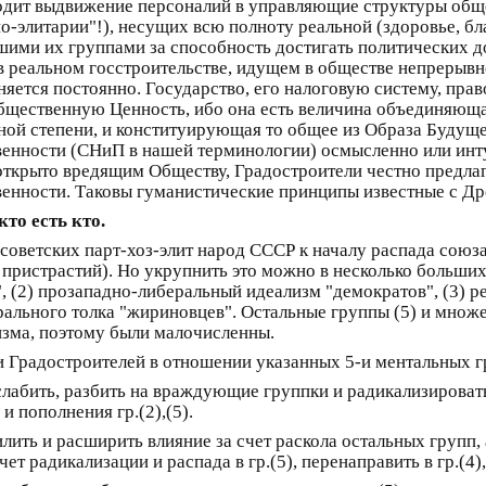
сходит выдвижение персоналий в управляющие структуры обще
лпо-элитарии"!), несущих всю полноту реальной (здоровье, б
вшими их группами за способность достигать политических 
 реальном госстроительстве, идущем в обществе непрерывно 
яется постоянно. Государство, его налоговую систему, пра
щественную Ценность, ибо она есть величина объединяюща
вной степени, и конституирующая то общее из Образа Будущ
твенности (СНиП в нашей терминологии) осмысленно или инт
ткрыто вредящим Обществу, Градостроители честно предлаг
енности. Таковы гуманистические принципы известные с Др
то есть кто.
советских парт-хоз-элит народ СССР к началу распада союза
пристрастий). Но укрупнить это можно в несколько больших 
 (2) прозападно-либеральный идеализм "демократов", (3) 
ерального толка "жириновцев". Остальные группы (5) и мно
изма, поэтому были малочисленны.
 и Градостроителей в отношении указанных 5-и ментальных 
лабить, разбить на враждующие группки и радикализировать 
 и пополнения гр.(2),(5).
лить и расширить влияние за счет раскола остальных групп, 
ет радикализации и распада в гр.(5), перенаправить в гр.(4),