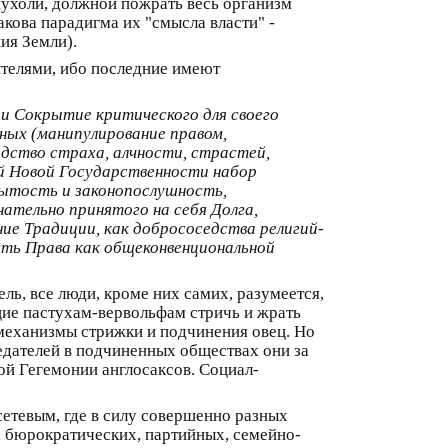
ухоли, должной пожрать весь организм
акова парадигма их "смысла власти" -
ия Земли).
телями, ибо последние имеют
 и Сокрытие критического для своего
ьных (манипулирование правом,
дство страха, алчности, страстей,
й Новой Государственности набор
рытость и законопослушность,
нательно принятого на себя Долга,
ние Традиции, как добрососедства религий-
сть Права как общеконвенциональной
ль, все люди, кроме них самих, разумеется,
щие пастухам-вервольфам стричь и жрать
е механизмы стрижки и подчинения овец. Но
едателей в подчиненных обществах они за
ой Гегемонии англосаксов. Социал-
етевым, где в силу совершенно разных
, бюрократических, партийных, семейно-