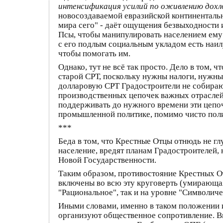
интенсификация усилий по оживлению дохл
новосоздаваемой евразийской континентальн
мира сего" - даёт ощущения безвыходности 
Псы, чтобы манипулировать населением ему 
с его подлым социальным укладом есть наил
чтобы помогать им.
Однако, тут не всё так просто. Дело в том, 
старой СРТ, поскольку нужны налоги, нужны
долларовую СРТ Градостроители не собирают
производственных цепочек важных отраслей 
поддерживать до нужного времени эти цепо
промышленной политике, помимо чисто пол
***
Беда в том, что Крестные Отцы отнюдь не гл
население, вредят планам Градостроителей,
Новой Государственности.
Таким образом, противостояние Крестных От
включены во всю эту круговерть (умирающая
"Рациональное", так и на уровне "Символич
Иными словами, именно в таком положении 
организуют общественное сопротивление. Впр