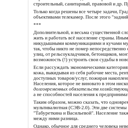
строительный, санитарный, правовой и др. 
Только когда решены все четыре задачи, Гр
объективами телекамер. После этого "задний
***
Дополнительной, и весьма существенной сло
жить и работать всё население страны. Ины
никудышными коммуникациями и кучами мусо
так, чтобы никто не помер непосредственно
улиц, от рельсоукладчиков, бетонщиков, мон
возможность (!) устроить свои судьбы в нов
Если рассуждать экономическими категориями
кожа, выкидывая из себя рабочие места, ре
доступных товаров/услуг, пожирая накопле
Населения, которое не виновато в этом нис
долговременных обязательств хозяйствующ
а не способностей населения к предпринимат
Таким образом, можно сказать, что одновре
мультивалютная (СЭВ-2.0). Эти две системы
"Табуреткина и Васильевой". Население такж
между ними разница.
Однако, обычное для среднего человека неве