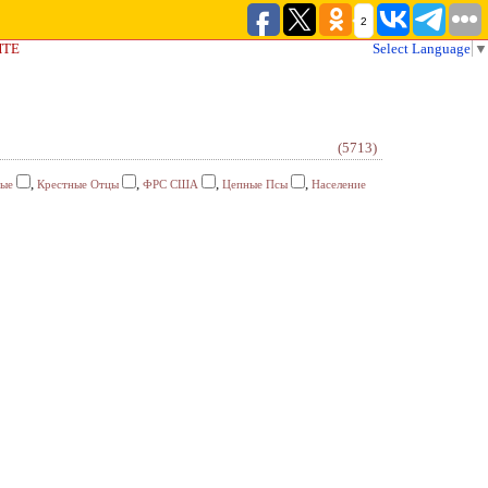
2
ЙТЕ
Select Language
▼
(5713)
,
,
,
,
ные
Крестные Отцы
ФРС США
Цепные Псы
Население