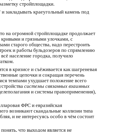
 разметку стройплощадки.
" и закладывать краеугольный камень под
 что на огромной стройплощадке продолжает
и кривыми и грязными улочками, с
ами старого общества, надо перестроить
строек и работы бульдозеров по спрямлению
, всё население городка, получило
атком.
тся в кризисе и съёживается как шагреневая
дственные цепочки и сокращая перечень
ися темпами ухудшает положение всего
 устройства
системы связанных взаимных
целеполагания и системы правоприменения),
олларовая ФРС и евразийская
чего возникают скандальные коллизии типа
бляя, и не интересуясь особо в чём состоит
 понять, что выходом является не