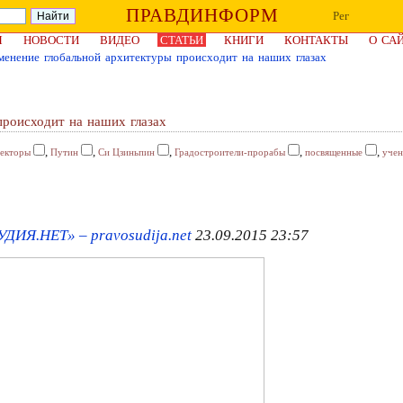
ПРАВДИНФОРМ
Рег
Я
НОВОСТИ
ВИДЕО
СТАТЬИ
КНИГИ
КОНТАКТЫ
О СА
зменение глобальной архитектуры происходит на наших глазах
происходит на наших глазах
,
,
,
,
,
текторы
Путин
Си Цзиньпин
Градостроители-прорабы
посвященные
уче
ДИЯ.НЕТ» – pravosudija.net
23.09.2015 23:57