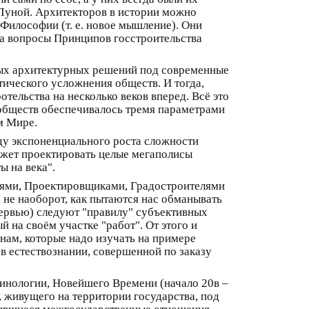
д Луной. Архитекторов в истории можно
 Философии (т. е. новое мышление). Они
 на вопросы Принципов госстроительства
ных архитектурных решений под современные
тического усложнения обществ. И тогда,
тельства на несколько веков вперед. Всё это
 обществ обеспечивалось тремя параметрами
м Мире.
ду экспоненциального роста сложности
ожет проектировать целые мегаполисы
ы на века".
лями, Проектировщиками, Градостроителями
 не наоборот, как пытаются нас обманывать
тервью) следуют "правилу" субъективных
й на своём участке "работ". От этого и
нам, которые надо изучать на примере
 в естествознании, совершенной по заказу
минологии, Новейшего Времени (начало 20в –
 живущего на территории государства, под