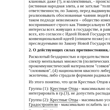
клановых даже (!), и коллективных, - прои
(истинная народная элита, а не затхлые "то
ответственности, по Закону, перед выдвину
реализовывать обоснованные чаяния людей в
таком подходе невозможен – общество измен
воспринимают строго как Универсальную Об
интересы всех живущих в государстве, в ра
всех, кто согласен с Идеей Новой Государс
конвенциональной идеей (опишем позже) и о
преследуемыми по Закону Новой Государств
2. О действующих силах противостояния, к
Расколотый бездарностью и предательством 
спектр ментальных множеств (политических 
прокоммунистический материализм "совков",
"силовиков", (4) национализм квасного либ
экзотичны, либо страдали формами радикал
Из этого понятно, что цели Крестных Отцов
Группа (1):
Крестные Отцы
- максимально ос
интегрировать в гр.(3), не допустить распада
Группа (2):
Крестные Отцы
- масимально уси
Градостроители
- максимально ослабить за сч