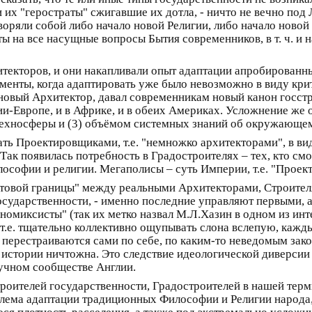
и их "геростраты" сжигавшие их дотла, - ничто не вечно по
воряли собой либо начало новой Религии, либо начало новой
ты на все насущные вопросы Бытия современников, в т. ч. и
итекторов, и они накапливали опыт адаптации апробирован
оменты, когда адаптировать уже было невозможно в виду кри
овый Архитектор, давал современникам новый канон госстро
и-Европе, и в Африке, и в обеих Америках. Усложнение же
м техносферы и (3) объёмом системных знаний об окружающе
ть Проектировщиками, т.е. "немножко архитекторами", в ви
ак появилась потребность в Градостроителях – тех, кто см
софии и религии. Мегаполисы – суть Империи, т.е. "Проект
антовой границы" между реальными Архитекторами, Строите
осударственности, - именно последние управляют первыми, а
номиксисты" (так их метко назвал М.Л.Хазин в одном из ин
 т.е. тщательно коллективно ощупывать слона вслепую, кажды
 перестраиваются сами по себе, по каким-то неведомым зако
 истории ничтожна. Это следствие идеологической диверсии
аучном сообществе Англии.
роителей государственности, Градостроителей в нашей тер
блема адаптации традиционных Философии и Религии народа,