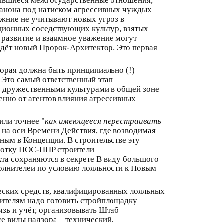
нившиеся межгосударственные отношения,
канона под натиском агрессивных чуждых
ежние не учитывают новых угроз в
иционных соседствующих культур, взятых
 развитие и взаимное уважение могут
идёт новый Пророк-Архитектор. Это первая
торая должна быть принципиально (!)
 Это самый ответственный этап
с дружественными культурами в общей зоне
енно от агентов влияния агрессивных
 или точнее "
как имеющееся перестраивать
ах на оси Времени Действия, где возводимая
ным в Концепции. В строительстве эту
аботку ПОС-ППР строители
кта сохраняются в секрете В виду большого
полнителей по условию лояльности к Новым
ческих средств, квалифицированных лояльных
оителям надо готовить стройплощадку –
зь и учёт, организовывать Штаб
се виды надзора – технический,