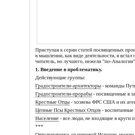
Приступая к серии статей посвященных прои
в мышлении, как виде деятельности, я встал
читатель, но лучшего, нежели "по-Аналогии"
1. Введение в проблематику.
Действующие группы:
Градостроители-архитекторы
- команды Пут
Градостроители-прорабы
- посвященные в з
Крестные Отцы
- хозяева ФРС США и их аге
Цепные Псы Крестных Отцов
- воспитанные
Население
- все люди, не входящие в круг
***
Оттолкнувшись от мировой Истории, можно ск