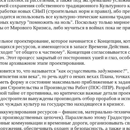
я плотность расселения, а также под экстремально услож
дачей сохранения собственного традиционного Культурного 
азработки новых СНиП (строительных норм и правил), ибо пр
ходится использовать все культурно-этические каноны трад
вных культур "помножить на ноль". Поскольку только мирное
 от Мирового Кризиса, либо мучиться в войнах пока не пр
ельное проектирование, которое начинается с Концепции, ко
щихся ресурсов, и имеющегося в запасе Времени Действия.
ходит "от общего к частному". Концепция согласовывается 
ч. Этот процесс закрытый от посторонних ушей и глаз, особ
 этом архиважном этапе проектирования.
овится то, что называется "
как осуществить задуманное?
",
сятилетия или века", то речь идёт о неких вехах Плана, точк
меть форму и состояние максимально приближенные к задан
ции Строительства и Производства Работ (ПОС-ППР). Разр
ной тайне от противника, но критически важные детали прое
радостроители вынуждены производить отбор прорабов и ис
х чуждых культур на государство находящееся в кризисе.
 аккумулирования ресурсов – финансов, материально-техни
х производственных цепочек). Параллельно этому Градостр
нные коммуникации и временные дороги, организовывать свя
оружения, обеспечивать охрану и безопасность, а также и в