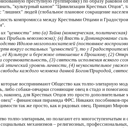
анизованную преступную группировку) по образу раковой оп
изнать, "культурный канон" "Цивилизации Крестных Отцов", т
 "лишних" людей (глобальное плановое сокращение населен
жность компромисса между Крестными Отцами и Градострои
и".
их "ценности" это (а) Тайна (коммерческая, политическая)
 них Прибыль невозможна); (в) Власть и Доминирование сил
ходство Идолов-мозгополоскателей (постоянное воспроизво
тв вокруг остальных "ценностей"), то у Градостроителе
не, её Культуре и бережное отношение к Прошлому, (2) Отк
соревновательность, (3) святость исполнения всякого соз
й этический уровень личности, (4) неукоснительное уваже
ь свободы каждого человека данной Богом/Природой, свято
, которые воспринимают Общество как толпо-элитарную моде
ать, либо собаки-овчарки сгоняющие овец в стадо и помогаю
во, наконец, для Крестных Отцов это просто дополнительны
 овец" - финансовая пирамида ФРС. Никаких пособников-пр
одимости так же просто, как и рядовых овец. Принцип Миров
во толпо-элитарным, но полагают его многоступенчатым и с
х" социальных механизмов – религиозных, профессиональных