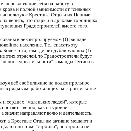
.е. переключение себя на работу в
и крова и полной зависимости от "сильных
кт используют Крестные Отцы и их Цепные
 их верить, что старый и дряхлый городишко
ступающих Градостроителей вместо того,
ресованы в неконтролируемом (!) распаде
ойное население. Т.е., спасать эту
 Более того, там где нет дублирующих (!)
е этих отраслей, то Градостроители будут
 "непоследовательности" команды Путина в
льзуя всё своё влияние на подконтрольное
ты в ряды уже работающих на строительстве
 и сердцах "маленьких людей", которые
 соответственно, как на уровне
а значит направляют волю и деятельность.
ят, а Крестные Отцы им активно мешают и
ы, то они тоже "строили", но строили не