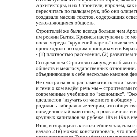
Архитекторы, и их Строители, впрочем, как 
пересчитать по пальцам рук, ибо они олицет
создавали массив текстов, содержащих отве
усложняющихся обществ.
Строителей же было всегда больше чем Арх
им реалии Бытия. Кризисы наступали в те м
после череды "крушений царств" появлялся н
происходило по одним принципам и в Еврази
- (1) плотностью расселения, (2) развитие
Со временем Строители вынуждены были ста
обществ и межгосударственных отношений. Т
объединяющие в себе несколько канонов фило
Не смотря на всю расплывчатость этой "кв
и теми о ком ведём речь мы – строителями г
современные учебники по "экономикс". "Эко
идеалистов "изучать от частного к общему",
родились либеральные теории, что общества
поведения стай животных, а роль личности в
крупных капиталов на рубеже 18в и 19в в н
Итак, возвращаясь к сложнейшим задачам ст
начало 21в) можно констатировать, что про