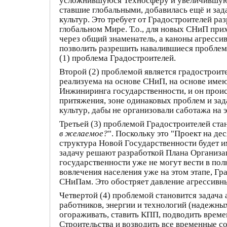
усложнившуюся Техносферу и увеличившуюс
ставшие глобальными, добавилась ещё и за
культур. Это требует от Градостроителей р
глобальном Мире. Т.о., для новых СНиП при
через общий знаменатель, а каноны агресси
позволить разрешить навалившиеся проблемы
(1) проблема Градостроителей.
Второй (2) проблемой является градостроит
реализуема на основе СНиП, на основе имею
Инжиниринга государственности, и он проис
притяжения, зоне одинаковых проблем и зада
культур, дабы не организовали саботажа на
Третьей (3) проблемой Градостроителей стан
в желаемое?
". Поскольку это "Проект на де
структура Новой Государственности будет и
задачу решают разработкой Плана Организа
государственности уже не могут вести в пол
вовлечения населения уже на этом этапе, Г
СНиПам. Это обостряет давление агрессивны
Четвертой (4) проблемой становится задача
работников, энергии и технологий (надежны
огораживать, ставить КПП, подводить време
Строительства и возводить все временные со