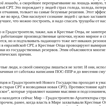
ой лошади
, а скорейшее перепрыгивание на лошадь живую, т
ой СРТ. Это порождает у людей страх голода, холода, потер
и отчаяния, толкает на самые безумные решения. Этот эффе
же во вред. Они насилуют сознание людей с целью заставить
учшее, что можно построить, и надо спасать трущобы от на
что и Градостроители, также, как и Крестные Отцы, не заинте
 работающие производственные цепочки, нужно мирное и спок
ся, но и подталкивать падающего тоже нет никаких резонов.
в евразийской СРТ, а Крестные Отцы провоцируют вымирани
чки из государственных резервов. Этим объясняются многие
итических причин.
упые люди, и своей синекуры лишаться не хотят. И они, испо
 начиная от саботажа написания ПОС-ППР и до внесения сму
цов и Градостроителей Нового Государства проходит в умах
 старая СРТ и возводимая новая СРТ). Противостояние идёт,
еское", которые управляют нашими мыслями и подсознанием, 
и находится сейчас Мир – Градостроители-Архитекторы стро
очем, ранее, когда власть в Мире захватывали Крестные Отц