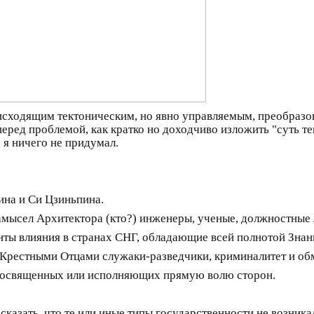
сходящим тектоническим, но явно управляемым, преобразов
 перед проблемой, как кратко но доходчиво изложить "суть те
 я ничего не придумал.
ина и Си Цзиньпина.
амысел Архитектора (кто?) инженеры, ученые, должностные 
нты влияния в странах СНГ, обладающие всей полнотой Знан
 Крестными Отцами служаки-разведчики, криминалитет и об
и посвященных или исполняющих прямую волю сторон.
азать, что те или иные типы государственности не возникали