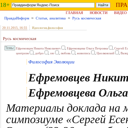
18+
ПР
ГЛАВНАЯ
НОВОСТИ
ВИДЕО
ПравдаИнформ
≈
Статьи, аналитика
≈
Русь космическая
20.11.2015
, 16:55
Идеология,философия
Русь космическая
,
,
Ефремовцев Никита Николаевич
Ефремовцева Ольга Петровна
Сергей Е
,
,
,
,
,
,
центризм
добро
зло
любовь
живопись
Циолковский
Вале
Философия Эволюции
Ефремовцев Никит
Ефремовцева Ольг
Материалы доклада на 
симпозиуме «Сергей Есе