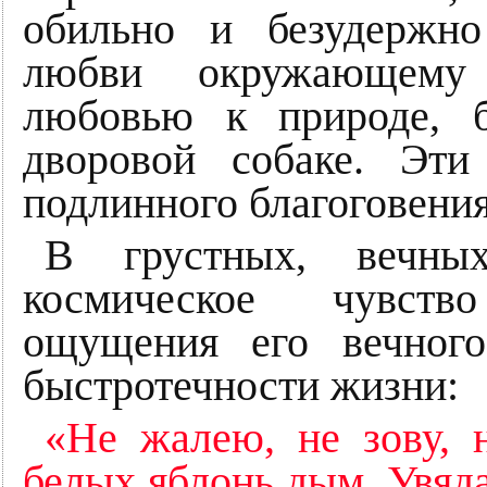
обильно и безудержн
любви окружающему 
любовью к природе, 
дворовой собаке. Эт
подлинного благоговени
В грустных, вечны
космическое чувств
ощущения его вечног
быстротечности жизни:
«Не жалею, не зову, н
белых яблонь дым. Увяда