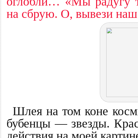
оглобли… «Мы радугу т
на сбрую. О, вывези на
Шлея на том коне косм
бубенцы — звезды. Кра
действия на моей картин