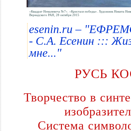
«Квадрат Немалевича №7». «Кристалл победы». Художник Никита Нико
Вернадского РАН, 28 октября 2015
"
esenin.ru –
ЕФРЕМО
- С.А. Есенин ::: Ж
"
мне...
РУСЬ К
Творчество в синт
изобразител
Система символо