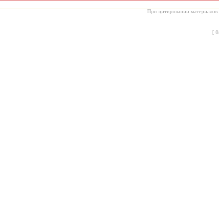
При цитировании материалов с
[
0