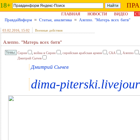
18+
ПР
ГЛАВНАЯ
НОВОСТИ
ВИДЕО
СТ
ПравдаИнформ
≈
Статьи, аналитика
≈
Алеппо. "Матерь всех битв"
03.02.2016
, 15:02
Военные действия
Алеппо. "Матерь всех битв"
,
,
,
,
Сирия
война в Сирии
сирийская арабская армия
САА
Алеппо
Дмитрий Сычев
Дмитрий Сычев
dima-piterski.livejou