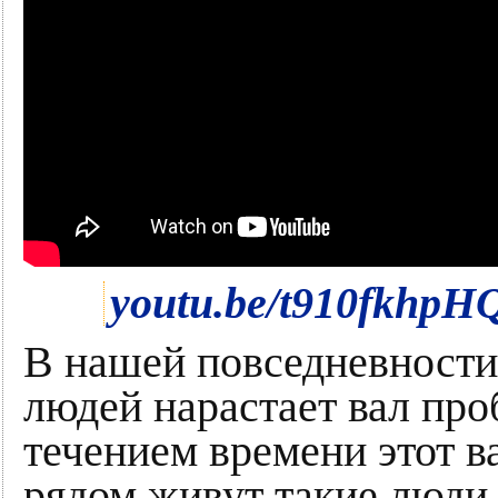
youtu.be/t910fkhpH
В нашей повседневности 
людей нарастает вал про
течением времени этот в
рядом живут такие люди,