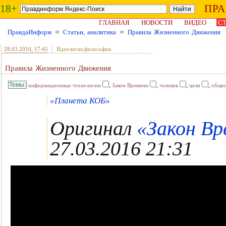
18+
ПР
ГЛАВНАЯ
НОВОСТИ
ВИДЕО
СТ
ПравдаИнформ
≈
Статьи, аналитика
≈
Правила Жизненного Движения
28.03.2016
, 17:45
Идеология,философия
Правила Жизненного Движения
,
,
,
,
информационные технологии
Закон Времени
человек
цели
общес
«Планета КОБ»
Оригинал
«Закон Вр
27.03.2016 21:31