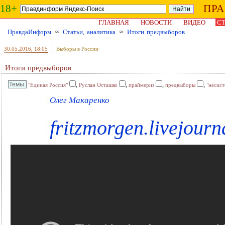
18+
ПР
ГЛАВНАЯ
НОВОСТИ
ВИДЕО
СТ
ПравдаИнформ
≈
Статьи, аналитика
≈
Итоги предвыборов
30.05.2016
, 18:05
Выборы в России
Итоги предвыборов
,
,
,
,
"Единая Россия"
Руслан Осташко
праймериз
предвыборы
"несис
Олег Макаренко
fritzmorgen.livejour