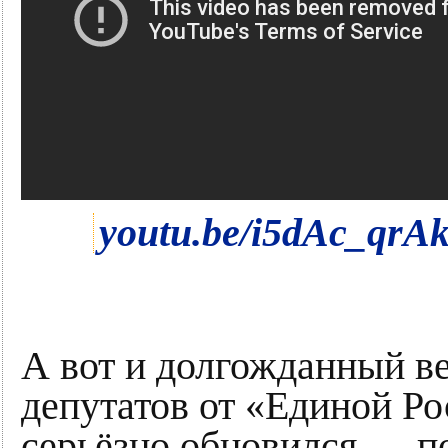
youtu.be/i5dAc_qrAk
А вот и долгожданный ве
депутатов от «Единой Р
серьёзно обновился — п