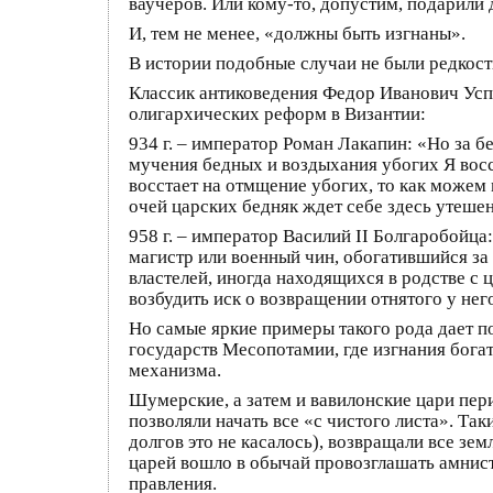
ваучеров. Или кому-то, допустим, подарили 
И, тем не менее, «должны быть изгнаны».
В истории подобные случаи не были редкост
Классик антиковедения Федор Иванович Усп
олигархических реформ в Византии:
934 г. – император Роман Лакапин: «Но за б
мучения бедных и воздыхания убогих Я восст
восстает на отмщение убогих, то как можем
очей царских бедняк ждет себе здесь утеше
958 г. – император Василий II Болгаробойца:
магистр или военный чин, обогатившийся за
властелей, иногда находящихся в родстве с
возбудить иск о возвращении отнятого у нег
Но самые яркие примеры такого рода дает п
государств Месопотамии, где изгнания богат
механизма.
Шумерские, а затем и вавилонские цари пе
позволяли начать все «с чистого листа». Т
долгов это не касалось), возвращали все зе
царей вошло в обычай провозглашать амнист
правления.