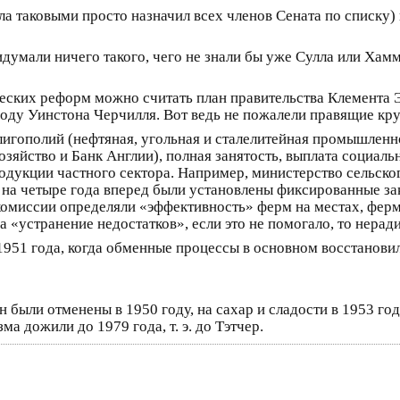
а таковыми просто назначил всех членов Сената по списку) в 
думали ничего такого, чего не знали бы уже Сулла или Хамм
ских реформ можно считать план правительства Клемента Э
оду Уинстона Черчилля. Вот ведь не пожалели правящие круг
игополий (нефтяная, угольная и сталелитейная промышленн
хозяйство и Банк Англии), полная занятость, выплата социа
одукции частного сектора. Например, министерство сельског
 на четыре года вперед были установлены фиксированные 
омиссии определяли «эффективность» ферм на местах, фер
на «устранение недостатков», если это не помогало, то нера
951 года, когда обменные процессы в основном восстановил
 были отменены в 1950 году, на сахар и сладости в 1953 году
а дожили до 1979 года, т. э. до Тэтчер.