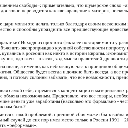
ашением свободы»; примечательно, что шумерское слово «am
 дословно переводится как «возвращение к матери», посколь
цари могли это делать только благодаря своим вселенским п
ество и способны упразднить все предшествующие нравствен
рактики? Исходя из простого факта ее повторяемости у разн
 объяснить экспроприацию крупной собственности попросту 
, купались в роскоши как никто в истории Европы. Экономи
– купи», «должен – плати», ход мысли правителей древности 
на иначе, а именно, как небольшую часть принципов общеж
ития. Общество будет всегда и должно быть всегда, а все п
вил, и потому склонны забывать, что все возможности, пре
ная самой себе, стремится к концентрации и материальных р
е обмена невозможным. Представьте, что все товары, необх
омике деньги уже заработаны (насколько это формально «чес
ак нам быть?
ается с такой проблемой: причиной сбоя может быть война 
ный случай до сих пор имел место только в России 1991 – 2
вать «реформами».