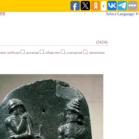
2
ЙТЕ
Select Language
▼
(5424)
,
,
,
,
ение свободы
роскошь
общество
олигархия
экономика