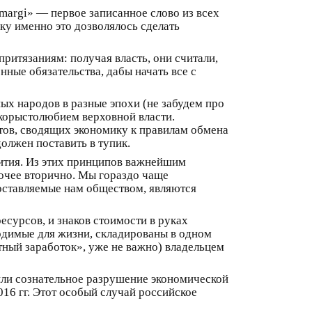
argi» — первое записанное слово из всех
ку именно это дозволялось сделать
ритязаниям: получая власть, они считали,
ные обязательства, дабы начать все с
ых народов в разные эпохи (не забудем про
корыстолюбием верховной власти.
стов, сводящих экономику к правилам обмена
должен поставить в тупик.
ития. Из этих принципов важнейшим
рочее вторично. Мы гораздо чаще
доставляемые нам обществом, являются
есурсов, и знаков стоимости в руках
одимые для жизни, складированы в одном
тный заработок», уже не важно) владельцем
или сознательное разрушение экономической
016 гг. Этот особый случай российское