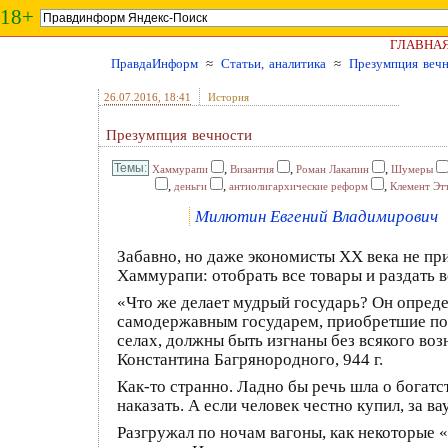
18+
ГЛАВНА
ПравдаИнформ
≈
Статьи, аналитика
≈
Презумпция веч
26.07.2016
, 18:41
История
Презумпция вечности
,
,
,
Хаммурапи
Византия
Роман Лакапин
Шумеры
,
,
,
деньги
антиолигархические реформ
Клемент Эт
Милютин Евгений Владимирович
Забавно, но даже экономисты XX века не при
Хаммурапи: отобрать все товары и раздать вс
«Что же делает мудрый государь? Он определ
самодержавным государем, приобретшие пок
селах, должны быть изгнаны без всякого во
Константина Багрянородного, 944 г.
Как-то странно. Ладно бы речь шла о богатст
наказать. А если человек честно купил, за в
Разгружал по ночам вагоны, как некоторые 