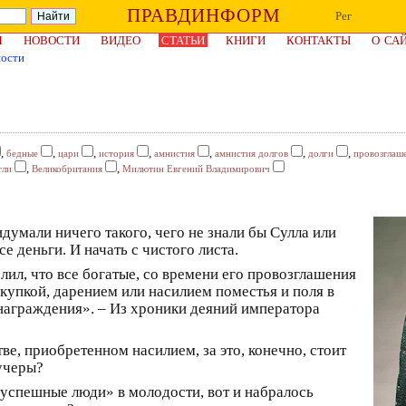
ПРАВДИНФОРМ
Рег
Я
НОВОСТИ
ВИДЕО
СТАТЬИ
КНИГИ
КОНТАКТЫ
О СА
ности
,
,
,
,
,
,
,
бедные
цари
история
амнистия
амнистия долгов
долги
провозглаш
,
,
тли
Великобритания
Милютин Евгений Владимирович
думали ничего такого, чего не знали бы Сулла или
е деньги. И начать с чистого листа.
ил, что все богатые, со времени его провозглашения
упкой, дарением или насилием поместья и поля в
знаграждения». – Из хроники деяний императора
ве, приобретенном насилием, за это, конечно, стоит
аучеры?
«успешные люди» в молодости, вот и набралось