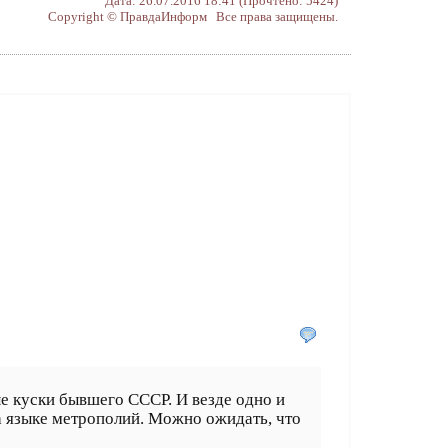
Дата: 26.07.2016 18:41 (Прочтено: 5424)
Copyright © ПравдаИнформ Все права защищены.
ые куски бывшего СССР. И везде одно и
 на языке метрополий. Можно ожидать, что