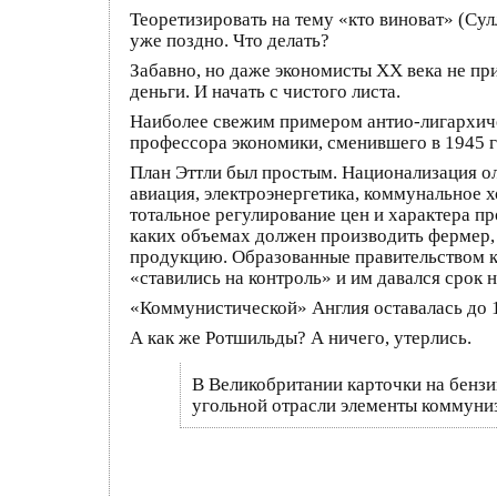
Теоретизировать на тему «кто виноват» (Сулл
уже поздно. Что делать?
Забавно, но даже экономисты XX века не при
деньги. И начать с чистого листа.
Наиболее свежим примером антио-лигархиче
профессора экономики, сменившего в 1945 г
План Эттли был простым. Национализация ол
авиация, электроэнергетика, коммунальное 
тотальное регулирование цен и характера пр
каких объемах должен производить фермер,
продукцию. Образованные правительством к
«ставились на контроль» и им давался срок 
«Коммунистической» Англия оставалась до 1
А как же Ротшильды? А ничего, утерлись.
В Великобритании карточки на бензин
угольной отрасли элементы коммунизм