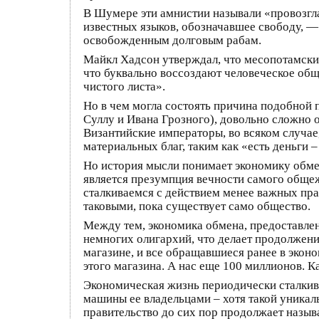
В Шумере эти амнистии называли «провозгл
известных языков, обозначавшее свободу, —
освобожденным долговым рабам.
Майкл Хадсон утверждал, что месопотамские 
что буквально воссоздают человеческое общ
чистого листа».
Но в чем могла состоять причина подобной п
Суллу и Ивана Грозного), довольно сложно
Византийские императоры, во всяком случае
материальных благ, таким как «есть деньги 
Но история мысли понимает экономику обме
является презумпция вечности самого общеж
сталкиваемся с действием менее важных пра
таковыми, пока существует само общество.
Между тем, экономика обмена, предоставлен
немногих олигархий, что делает продолжени
магазине, и все обращавшиеся ранее в экон
этого магазина. А нас еще 100 миллионов. К
Экономическая жизнь периодически сталкив
машины ее владельцами – хотя такой уникаль
правительство до сих пор продолжает назы