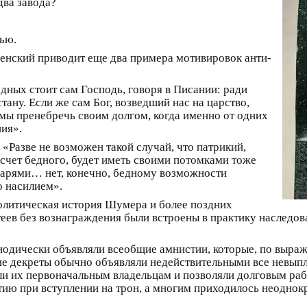
два завода?
ью.
енский приводит еще два примера мотивировок анти-
едных стоит сам Господь, говоря в Писании: ради
ану. Если же сам Бог, возведший нас на царство,
 мы пренебречь своим долгом, когда именно от одних
ния».
 «Разве не возможен такой случай, что патрикий,
 счет бедного, будет иметь своими потомками тоже
 царями… нет, конечно, бедному возможности
о насилием».
олитическая история Шумера и более поздних
еев без вознаграждения были встроены в практику наследова
риодически объявляли всеобщие амнистии, которые, по выра
акие декреты обычно объявляли недействительными все невып
мли их первоначальным владельцам и позволяли долговым раб
ию при вступлении на трон, а многим приходилось неоднокр