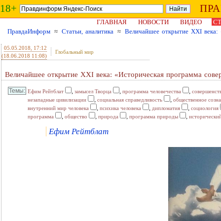
18+
ПР
ГЛАВНАЯ
НОВОСТИ
ВИДЕО
СТ
ПравдаИнформ
≈
Статьи, аналитика
≈
Величайшее открытие ХХI века: 
05.05.2018
, 17:12
Глобальный мир
(18.06.2018 11:08)
Величайшее открытие ХХI века: «Историческая программа сове
,
,
,
Ефим Рейтблат
замысел Творца
программа человечества
совершенств
,
,
незападные цивилизации
социальная справедливость
общественное созн
,
,
,
внутренний мир человека
психика человека
дипломатия
социология
,
,
,
,
программа
общество
природа
программа природы
исторически
Ефим Рейтблат