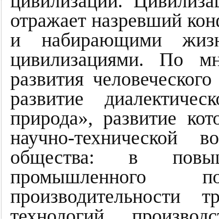
цивилизации. Цивилиза
отражает назревший ко
и набирающими жизн
цивилизациями. По мн
развития человеческого
развитие диалектиче
природа», развитие кот
научно-технической в
общества: в повы
промышленного п
производительности т
технологий произво