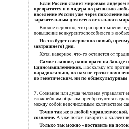
Если Россия станет мировым лидером 
превратится и в лидера по развитию люб
население России уже через поколение в
заразительным для всего остального мир
Вполне вероятно, что распространение и
повышение конкурентоспособности в любых 
Но это будет совершенно новый, преи
завтрашнего) дня.
Хотя, наверное, что-то останется от тра
Самое главное, наши враги на Западе 
Единомышленников.
Поскольку это проти
парадоксально, но нам не грозит появлен
по генетическим, ни по общекультурным 
7.
Сознание или душа человека управляют ег
сложнейшим образом преобразуются в гражд
между собой неисчислимым количеством сам
Точно так же в любой управленческой,
сознание.
А уже потом говорить о коллекти
Только так можно «поставить на поток