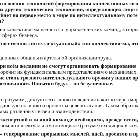
в освоении технологий формирования коллективных созн
ых других технических технологий, определяющих лицо 
ыйдет на первое место в мире по интеллектуальному пот
а?
дей коллективизма начнётся с управленческих команд, котор
сферах бизнеса.
мущественно «интеллектуальный» тип коллективизма, о
диционных общины и артельной организации труда.
при всём желании не смогут организовать формирование
воречит их фундаментальным представлениям о механизмах
ие столь грозного интеллектуального оружия у наших вр
основаниям. Попытки будут – но безуспешные.
о разумом, диктуют его линию поведения в жизни через мор
анскую позицию и процессы целеполагания. Таким образом,
ых различных связей и взаимодействий.
 экспертной или иной команде необходимо, прежде всег
вном интеллектуальном потенциале (разуме) входящих в кома
» генерирование прорывных мыслей, идей, проектов и п