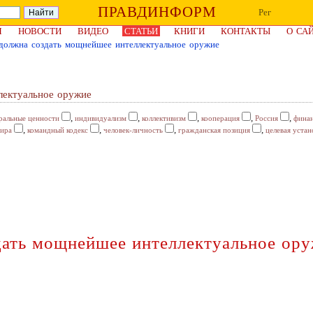
ПРАВДИНФОРМ
Рег
Я
НОВОСТИ
ВИДЕО
СТАТЬИ
КНИГИ
КОНТАКТЫ
О СА
должна создать мощнейшее интеллектуальное оружие
лектуальное оружие
,
,
,
,
,
ральные ценности
индивидуализм
коллективизм
кооперация
Россия
финан
,
,
,
,
мира
командный кодекс
человек-личность
гражданская позиция
целевая устан
дать мощнейшее интеллектуальное ор