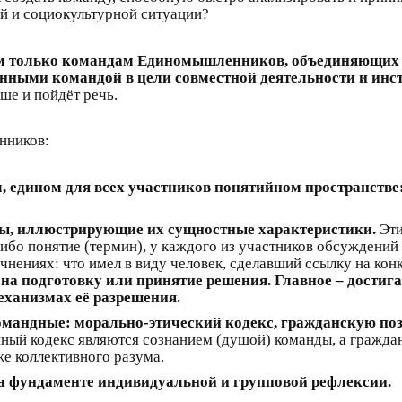
й и социокультурной ситуации?
ам только командам Единомышленников, объединяющих
нными командой в цели совместной деятельности и инс
ше и пойдёт речь.
нников:
м, едином для всех участников понятийном пространстве
мы, иллюстрирующие их сущностные характеристики.
Эти
ибо понятие (термин), у каждого из участников обсуждений
чнениях: что имел в виду человек, сделавший ссылку на кон
 на подготовку или принятие решения. Главное – дости
еханизмах её разрешения.
омандные: морально-этический кодекс, гражданскую поз
ый кодекс являются сознанием (душой) команды, а граждан
же коллективного разума.
а фундаменте индивидуальной и групповой рефлексии.