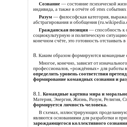
Сознание
— состояние психической жизн
индивида, а также в отчёте об этих событиях 
Разум
— философская категория, выражаю
абстрагирования и обобщения (ru.wikipedia.
Гражданская позиция
— способность к о
социокультурную и политическую ситуацию в
конечном счёте, это готовность отстаивать в
8.
Каким образом формируются командные с
Многое, конечно, зависит от изначальног
профессионалов, «рождённых» для работы в к
определить уровень соответствия претен
формирование командных сознания и раз
8.1.
Командные картина мира и морально-
Материя, Энергия, Жизнь, Разум, Религия, С
формируется личность человека.
В схемах, иллюстрирующих проделанную 
являются основаниями для разработки и при
зарождающегося коллективного сознания