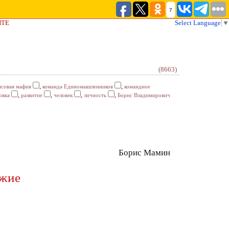
7
ЙТЕ
Select Language
▼
(8663)
,
,
совая мафия
команда Единомышленников
командное
,
,
,
,
овка
развитие
человек
личность
Борис Владимирович
Борис Мамин
ужие