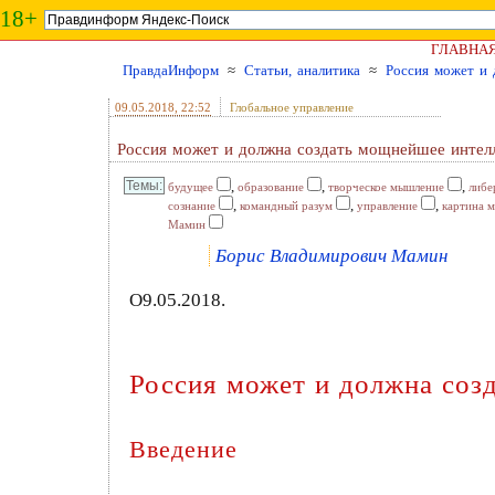
18+
ГЛАВНА
ПравдаИнформ
≈
Статьи, аналитика
≈
Россия может и 
09.05.2018
, 22:52
Глобальное управление
Россия может и должна создать мощнейшее интел
,
,
,
будущее
образование
творческое мышление
либе
,
,
,
сознание
командный разум
управление
картина 
Мамин
Борис Владимирович Мамин
О9.05.2018.
Россия может и должна соз
Введение