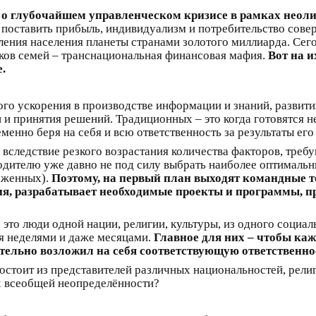
 о глубочайшем управленческом кризисе в рамках неол
й поставить прибыль, индивидуализм и потребительство сов
ления населения планеты странами золотого миллиарда. Сег
тков семей – транснациональная финансовая мафия.
Вот на и
.
о ускорения в производстве информации и знаний, развити
 и принятия решений. Традиционных – это когда готовятся 
менно беря на себя и всю ответственность за результаты его
вследствие резкого возрастания количества факторов, треб
дителю уже давно не под силу выбрать наиболее оптимальны
ложенных).
Поэтому, на первый план выходят командные 
я, разрабатывает необходимые проекты и программы, пр
это люди одной нации, религии, культуры, из одного социаль
я неделями и даже месяцами.
Главное для них – чтобы ка
тельно возложил на себя соответствующую ответственно
состоит из представителей различных национальностей, рели
х всеобщей неопределённости?