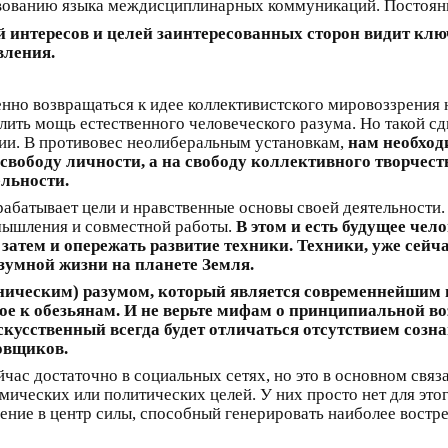
вованию языка междисциплинарных коммуникаций. Постоянн
 интересов и целей заинтересованных сторон видит кл
вления.
нно возвращаться к идее коллективистского мировоззрения 
илить мощь естественного человеческого разума. Но такой с
ии. В противовес неолиберальным установкам,
нам необход
 свободу личности, а на свободу коллективного творчес
льности.
абатывает цели и нравственные основы своей деятельности
мышления и совместной работы.
В этом и есть будущее чело
 затем и опережать развитие техники. Техники, уже сейча
зумной жизни на планете Земля.
хническим) разумом, который является современнейшим
кое к обезьянам. И не верьте мифам о принципиальной в
усственный всегда будет отличаться отсутствием сознани
овщиков.
час достаточно в социальных сетях, но это в основном связа
мических или политических целей. У них просто нет для это
ение в центр силы, способный генерировать наиболее вос