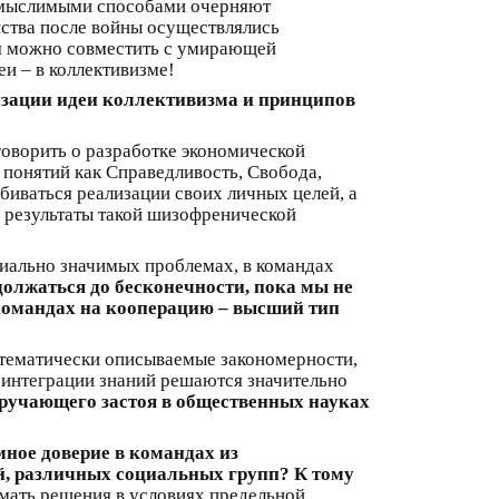
и мыслимыми способами очерняют
ства после войны осуществлялись
ия можно совместить с умирающей
и – в коллективизме!
изации идеи коллективизма и принципов
говорить о разработке экономической
понятий как Справедливость, Свобода,
биваться реализации своих личных целей, а
 результаты такой шизофренической
циально значимых проблемах, в командах
должаться до бесконечности, пока мы не
 командах на кооперацию – высший тип
математически описываемые закономерности,
 интеграции знаний решаются значительно
дручающего застоя в общественных науках
ное доверие в командах из
й, различных социальных групп? К тому
имать решения в условиях предельной