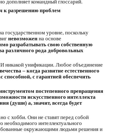
о дополняет командный глоссарий.
юч к разрешению проблем
на государственном уровне, поскольку
двиг
невозможен
на основе
имо разрабатывать свою собственную
тва различного рода добровольных
. И никакой унификации. Любое объединение
вечества – когда развитие естественного
с способной, с гарантией обеспечить
 инструментом постепенного превращения
озможности искусственного интеллекта
я (души) а, значит, всегда будет
но с хобби. Они не ставят перед собой
го необходимого интеллектуального
требованные окружающими людьми решения и