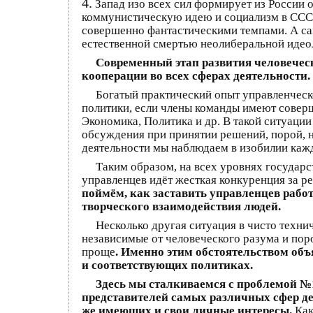
4.
Запад изо всех сил формирует из России
коммунистическую идею и социализм в СССР
совершенно фантастическими темпами. А са
естественной смертью неолиберальной идеол
Современный этап развития человечес
кооперации во всех сферах деятельности.
Богатый практический опыт управленческо
политики, если члены команды имеют совер
Экономика, Политика и др. В такой ситуации
обсуждения при принятии решений, порой, 
деятельности мы наблюдаем в изобилии каж
Таким образом, на всех уровнях государс
управленцев идёт жесткая конкуренция за ре
поймём, как заставить управленцев рабо
творческого взаимодействия людей.
Несколько другая ситуация в чисто техн
независимые от человеческого разума и по
проще
. Именно этим обстоятельством объ
и соответствующих политиках.
Здесь мы сталкиваемся с проблемой №1
представителей самых различных сфер де
же имеющих и свои личные интересы.
Как