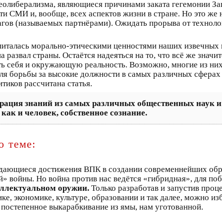
еолиберализма, являющиеся причинами заката гегемонии За
ти СМИ и, вообще, всех аспектов жизни в стране. Но это же 
гов (называемых партнёрами). Ожидать прорыва от техноло
питалась морально-этическими ценностями наших извечных в
на развал страны. Остаётся надеяться на то, что всё же знач
ть себя и окружающую реальность. Возможно, многие из них
ля борьбы за высокие должности в самых различных сферах
тиков рассчитана статья.
грация знаний из самых различных общественных наук и
как и человек, собственное сознание.
о теме:
дающиеся достижения ВПК в создании современнейших обра
й» войны. Но война против нас ведётся «гибридная», для поб
еллектуальном оружии.
Только разработав и запустив про
е, экономике, культуре, образовании и так далее, можно из
постепенное выкарабкивание из ямы, нам уготованной.