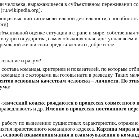
и человека, выражающееся в субъективном переживании со
(ru.wikipedia.org).
щая высший тип мыслительной деятельности, способность 
org).
бъективной оценке ситуации в стране и мире, собственная 
нутри государства, самая обыкновенная, доступная всем и
 реальной жизни свои представления о добре и зле.
ознание и разум?
о состава команды, критериев и показателей, по которым от
оманде и с которыми вы готовы идти в разведку. Таких мало
дентов
основным качествам человека – личности. По эти
ума:
этический кодекс рождаются в процессах совместного 
праведливость и др.
Именно в процессах постоянного пер
работу по выделению сущностных характеристик, отражаю
нятия нравственного командного кодекса
. Картина мира и
, основой взаимопонимания и взаимоуважения в команд