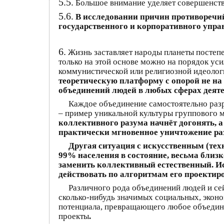
5.5.
Большое внимание уделяет совершенст
5.6.
В исследовании причин противоречий
государственного и корпоративного упра
6.
Жизнь заставляет народы планеты постепе
только на этой основе можно на порядок ус
коммунистической или религиозной идеолог
теоретическую платформу с опорой не на
объединений людей в любых сферах деяте
Каждое объединение самостоятельно разр
– пример уникальной культуры группового 
коллективного разума начнёт догонять, а
практически мгновенное уничтожение ра
Другая ситуация с искусственным (те
99% населения в состояние, весьма близ
заменить коллективный естественный. Иск
действовать по алгоритмам его проектир
Различного рода объединений людей и сей
сколько-нибудь значимых социальных, эконо
потенциала, превращающего любое объедин
проекты
.