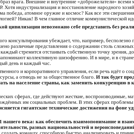
 образ врага. Внешние и внутренние «доброжелатели» всем
. Хотя индустриализация и восстановление народного хозяй
ма победа, атомное оружие и космос? Как все эти свершен
огией? Никак! В чем главное отличие коммунистической иде
кой цивилизации невозможно себе представить без реал
го консультирования убеждает, что, например, бесполезно 
шено различные представления о содержании столь сложных 
 каждый стремится отстаивать собственную точку зрения, до
напоминают коллективную шизофрению. И в мире, и в стране
дый день и каждый час.
твенного и корпоративного управления, если речь идёт о со
сурсы, а отнюдь не за общественное благо.
И так будет про
тать на население страны, как заменить конкуренцию в
ических сферах, где действуют жесткие, воспроизводимые, 
рождённых им социальных проблем. В этих сферах проблемы
ясняется гигантские технические достижения на фоне у
 нашего века: как обеспечить взаимопонимание и взаим
ятельности, разных национальностей и вероисповедани
 создать команду, способную быстро анализировать и прин