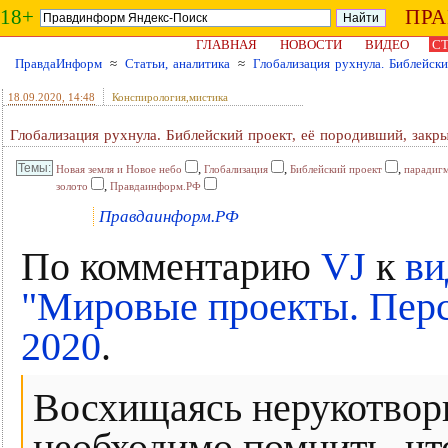
18+
ПР
ГЛАВНАЯ
НОВОСТИ
ВИДЕО
СТ
ПравдаИнформ
≈
Статьи, аналитика
≈
Глобализация рухнула. Библейски
18.09.2020
, 14:48
Конспирология,мистика
Глобализация рухнула. Библейский проект, её породивший, закры
,
,
,
Новая земля и Новое небо
Глобализация
Библейский проект
парадиг
,
золото
Правдаинформ.РФ
Правдаинформ.РФ
По комментарию
VJ
к
ви
"Мировые проекты. Перс
2020
.
Восхищаясь нерукотвор