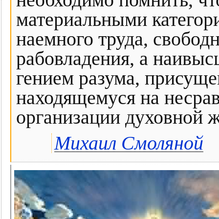
необходимо помнить, чт
материальными категори
наемного труда, свобод
рабовладения, а наивы
гением разума, присуще
находящемуся на несра
организации духовной ж
Михаил Смоляной