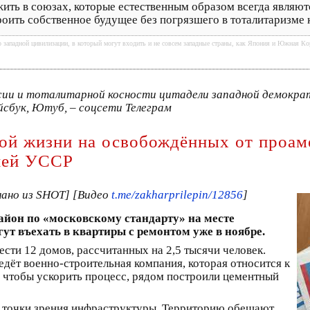
ить в союзах, которые естественным образом всегда являютс
оить собственное будущее без погрязшего в тоталитаризме 
 западной цивилизации, в который могут входить и не совсем западные страны, как Япония и Южная Кор
ии и тоталитарной косности цитадели западной демократ
сбук, Ютуб, – соцсети Телеграм
ой жизни на освобождённых от проам
шей УССР
ано из SHOT] [Видео
t.me/zakharprilepin/12856
]
йон по «московскому стандарту» на месте
т въехать в квартиры с ремонтом уже в ноябре.
сти 12 домов, рассчитанных на 2,5 тысячи человек.
едёт военно-строительная компания, которая относится к
 чтобы ускорить процесс, рядом построили цементный
 точки зрения инфраструктуры. Территорию обещают