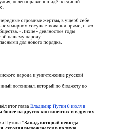
ужия, целенаправленно идёт к единой
ю.
очередные огромные жертвы, в ущерб себе
льном мирном сосуществовании прямо, и это
общества. «Лихие» девяностые годы
ерб нашему народу.
пасными для нового порядка.
инского народа и уничтожение русской
нный потенциал, который по бюджету во
вёл итог глава
Владимир Путин 8 июля в
м более на других континентах и в других
ами Путина
"Запад, который некогда
я, сегодня вырождается в полную