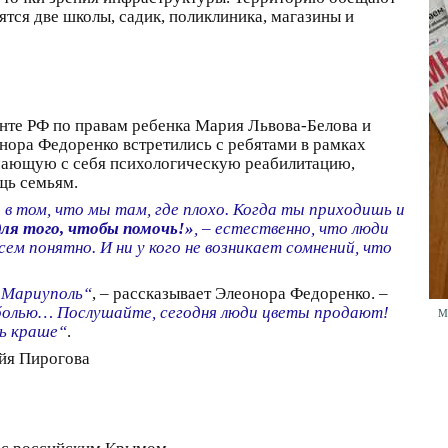
ятся две школы, садик, поликлиника, магазины и
те РФ по правам ребенка Мария Львова-Белова и
нора Федоренко встретились с ребятами в рамках
чающую с себя психологическую реабилитацию,
щь семьям.
 в том, что мы там, где плохо. Когда ты приходишь и
для того, чтобы помочь!»
, – естественно, что люди
ем понятно. И ни у кого не возникает сомнений, что
й Мариуполь“
, – рассказывает Элеонора Федоренко. –
н болью… Послушайте, сегодня люди цветы продают!
М
ть краше“
.
йя Пирогова