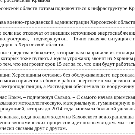
е с российским Крымом
рсонской области готовы подключиться к инфраструктуре Кр
лава военно-гражданской администрации Херсонской област
о если нас отключат от внешних источников энергоснабжения
полуострова, – подчеркнул он. – Точно такая же ситуация с
 дорог в Херсонской области.
ные средства в бюджете, которые нам направили из столицы 
, которых тоже пугают. Людям угрожают, звонят из Украины
ем, что им грозит срок 15 лет за то, что они будут работать
анции Херсонщины остались без обслуживающего персонала 
то могло привести к сбоям в работе энергосистемы региона 
электроподстанций, а Росгвардия обеспечила их вооруженну
ас Крым, – подчеркнул Сальдо. – С самого начала крымская
казывают методологическую, материальную, гуманитарную п
родукцией, которая до 2014 года занимала большой удельн
 канала, вода полным ходом из Каховского водохранилища 
венно-экономических процессов идет полным ходом: мы – не
ически связаны друг с другом.