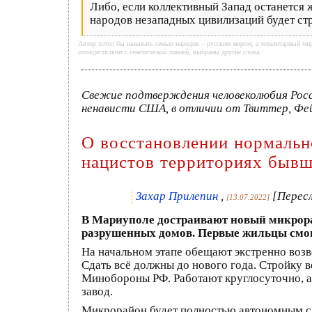
Либо, если коллективный Запад останется ж
народов незападных цивилизаций будет стр
Автор хотел бы называть семью народов – русским миром, а тоталитарный мир
отождествляют с генетической линией, выбраны другие слова.
Свежие подтверждения человеколюбия Росс
ненависти США, в отличии от Твиттер, Фей
О восстановлении нормальн
нацистов территориях быв
Захар Прилепин
,
[Пересл
[13.07.2022]
В Мариуполе достраивают новый микрора
разрушенных домов. Первые жильцы смогу
На начальном этапе обещают экстренно возве
Сдать всё должны до нового года. Стройку в
Минобороны РФ. Работают круглосуточно, а
завод.
Микрорайон будет полностью автономным с