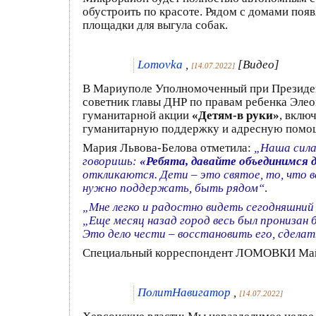
обустроить по красоте. Рядом с домами появ
площадки для выгула собак.
Lomovka
,
[Видео]
[14.07.2022]
В Мариуполе Уполномоченный при Президен
советник главы ДНР по правам ребенка Элео
гуманитарной акции
«Детям-в руки»
, вклю
гуманитарную поддержку и адресную помо
Мария Львова-Белова отметила:
„Наша сила
говоришь:
«Ребята, давайте объединимся 
откликаются. Дети – это святое, то, что вс
нужно поддержать, быть рядом“
.
„Мне легко и радостно видеть сегодняшни
„Еще месяц назад город весь был прониза
Это дело чести – восстановить его, сдела
Специальный корреспондент ЛОМОВКИ Ма
ПолитНавигатор
,
[14.07.2022]