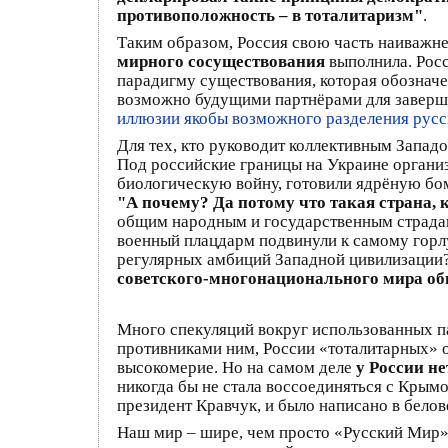
противоположность – в тоталитаризм"
.
Таким образом, Россия свою часть наиважн
мирного сосуществования
выполнила. Рос
парадигму существования, которая обознач
возможно будущими партнёрами для заверше
иллюзии якобы возможного разделения русс
Для тех, кто руководит коллективным Западо
Под российские границы на Украине организ
биологическую войну, готовили ядрёную бо
"А почему? Да потому что такая страна, 
общим народным и государственным страдани
военный плацдарм подвинули к самому горлу
регулярных амбиций Западной цивилизации
советского-многонационального мира об
Много спекуляций вокруг использованных п
противниками ним, России «тоталитарных» о
высокомерие. Но на самом деле
у России н
никогда бы не стала воссоединяться с Крымо
президент Кравчук, и было написано в белов
Наш мир – шире, чем просто «Русский Мир»