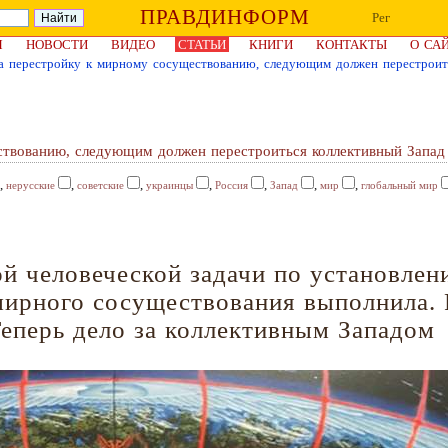
ПРАВДИНФОРМ
Рег
Я
НОВОСТИ
ВИДЕО
СТАТЬИ
КНИГИ
КОНТАКТЫ
О СА
а перестройку к мирному сосуществованию, следующим должен перестроит
ствованию, следующим должен перестроиться коллективный Запад
,
,
,
,
,
,
,
нерусские
советские
украинцы
Россия
Запад
мир
глобальный мир
ой человеческой задачи по установлен
мирного сосуществования выполнила.
Теперь дело за коллективным Западом