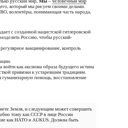
олько русский мир,
Мы
–
человечный мир
ущего, который мы рисуем своими делами.
 СВО, волонтёры, понимающая часть народа,
дает с созданной нацистской гитлеровской
разделить Россию, чтобы русский-
 регулярное вакцинирование, контроль
ации.
 войти как аксиома образа будущего истина
сткой привязки к устаревшим традициям.
бя гуманитарную помощь, восстановление
анете Земля, и следующим может совершить
обно тому как СССР в лице России
акие как НАТО и AUKUS. Должна быть