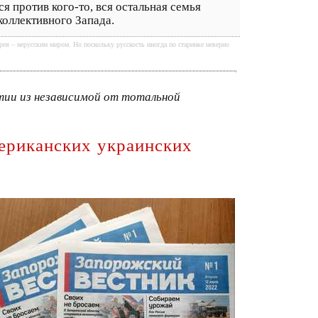
я против кого-то, вся остальная семья
коллективного Запада.
ея – нерусским миром. Но поскольку русскость иногда по старинке неверно
ии из независимой от тотальной
ериканских украинских