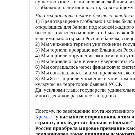
существование жизни человеческой цивилиза
глобальной планетной власти, ко всеобщему
Что мы россияне делаем для того, чтобы 
1) Предотвращение глобальной войны было 
открывшись для Запада под маской жадного 
было не только его мнение, это была важне
максимально открыли Россию банкам, спецс
2) Мы униженно терпели уничтожение госуд
3) Мы терпели превращение Ельциным Росси
4) Мы терпели обрушение экономики по уст
5) Мы терпели ограничение суверенитета Ро
6) Мы соглашались через финансовую систе
7) Мы соглашались с такими правилами, кот
8) Мы 8 лет терпели унижение и уничтожен
культуры на территории бывшей УССР.
Да, усилиями главы государства удивитель
много десятков раз менее западного.
Поэтому, по завершению круга жертвенного 
Кремле
"у нас много сторонников, в том 
странах, и их будет всё больше и больше"
Россия приобрела мировое признание как
декларировал такие принципы демократии