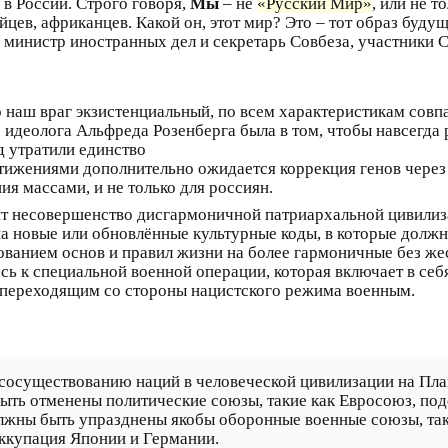
 в России. Строго говоря,
Мы
– не
«Русский Мир»
, или не т
айцев, африканцев. Какой он, этот мир? Это – тот образ буд
, министр иностранных дел и секретарь Совбеза, участники
наш враг экзистенциальный, по всем характеристикам совпа
 идеолога Альфреда Розенберга была в том, чтобы навсегда 
д утратили единство
стижениями дополнительно ожидается коррекция генов через
я массами, и не только для россиян.
т несовершенство дисгармоничной патриархальной цивилиз
 новые или обновлённые культурные коды, в которые должна
ванием основ и правил жизни на более гармоничные без же
сь к специальной военной операции, которая включает в се
 переходящим со стороны нацистского режима военным.
 сосуществованию наций в человеческой цивилизации на Пл
быть отменены политические союзы, такие как Евросоюз, под
олжны быть упразднены якобы оборонные военные союзы, т
оккупация Японии и Германии.