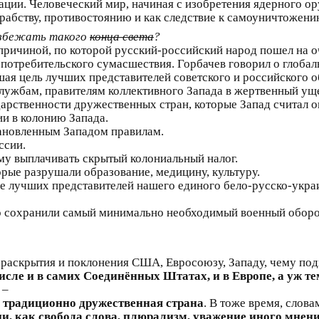
ции. Человеческий мир, начиная с изобретения ядерного ор
 рабству, противостоянию и как следствие к самоуничтожени
избежать такого
конца света
?
причиной, по которой русский-российский народ пошел на 
потребительского сумасшествия. Горбачев говорил о глоба
йшая цель лучших представителей советского и российского 
лужбам, правителям коллективного Запада в жертвенный ущ
арственности дружественных стран, которые Запад считал о
и в колонию Запада.
ановленным Западом правилам.
ссии.
му выплачивать скрытый колониальный налог.
орые разрушали образование, медицину, культуру.
ие лучших представителей нашего единого бело-русско-укра
но сохранили самый минимально необходимый военный оборо
раскрытия и поклонения США, Евросоюзу, Западу, чему под
числе и в самих Соединённых Штатах, и в Европе, а уж те
, –
 традиционно дружественная страна
. В тоже время, слов
, как свобода слова, плюрализм, уважение иного мнени