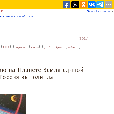
ЙТЕ
Select Language
▼
ься коллективный Запад
(3601)
,
,
,
,
,
,
,
США
Украина
власть
ДНР
Крым
война
ию на Планете Земля единой
 Россия выполнила