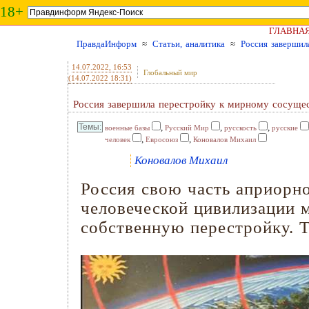
18+
ГЛАВНА
ПравдаИнформ
≈
Статьи, аналитика
≈
Россия завершил
14.07.2022
, 16:53
Глобальный мир
(14.07.2022 18:31)
Россия завершила перестройку к мирному сосуще
,
,
,
военные базы
Русский Мир
русскость
русские
,
,
человек
Евросоюз
Коновалов Михаил
Коновалов Михаил
Россия свою часть априорн
человеческой цивилизации 
собственную перестройку. 