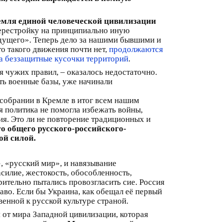
емля единой человеческой цивилизации
ерестройку на принципиально иную
будущего». Теперь дело за нашими бывшими и
 такого движения почти нет,
продолжаются
а беззащитные кусочки территорий
.
я чужих правил, – оказалось недостаточно.
ть военные базы, уже начинали
 собрании в Кремле в итог всем нашим
 политика не помогла избежать войны,
я. Это ли не повторение традиционных и
 общего русского-российского-
ой силой.
 «русский мир», и навязывание
силие, жестокость, обособленность,
рительно пытались провозгласить сие. Россия
аво. Если бы Украина, как обещал её первый
енной к русской культуре страной.
от мира Западной цивилизации, которая