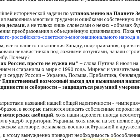
ейшей исторической задачи по
установлению на Планете З
сия выполнила многими трудами и ошибками собственную п
ена
делами
, а не только лишь словесами о неких «образах 
ния преобразования в объединённую цивилизацию. Пока что
кого-российского-советского-многонационального народа н
м, всего нашего поклонения Западу, подстраивания, приняти
овали ненавистников под ложными лозунгами, начали строи
мбу. Почему?
как Россия, просто не нужна им"
– слова Путина 8 июля на
ям и стараниям о мире с 1990 года. Мирная и унизительная
 и сердцу России – Украина, Польша, Прибалтика, Финлянди
?
Единственный возможный выход для выживания нашего
щинности и соборности – защищаться разумной умеренн
атриотами названий нашей общей идентичности - «империя»,
бразов, в которые пытаются вписать собственные пороки: на
ет имперских амбиций
, хотя наши идеологи иногда неосмот
м в ущерб территории Украины, хотя имела на это полное пр
ежском договоре, оставалась военно нейтральной и дружеств
, к этому вынужденно приводит необходимость обособления 