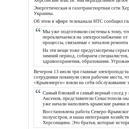
Херсонские власти: Мы неразделимое цело
Энергетическая и газотранспортная сети Хе
Украины.
Об этом в эфире телеканала НТС сообщил г
Мы уже подготовили системы к тому, чт
переключаемся на электроснабжение от 
процессы, связанные с началом ремонта
На эти вещи тоже предусмотрены серьез
зимний период, собираем специалистов
здравоохранения, образования. Угрожаю т
Вечером 13 июля три главные электроподст
сотрудники покинули свои рабочие места, ч
«Крымэнерго» взяли на себя обслуживание 
Самый близкий и самый верный сосед у н
Аксенов, представители Севастополя о
уже начали наполнять крымские рынки п
Восстановлена работа Северо-Крымского
полуостров, и наша интеграция хозяйст
Херсонщина. Это братья, которые истор