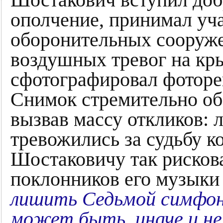
Шостакович вступил доб
ополчение, принимал уча
оборонительных сооруже
воздушных тревог на кры
сфотографировал фоторе
Снимок стремительно об
вызвав массу откликов: 
тревожились за судьбу к
Шостаковичу так рискова
поклонников его музыки
лишить Седьмой симфо
может быть, иначе и не