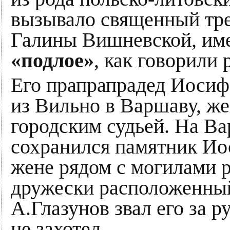
вызывало священный тре
Галины Вишневской, име
«подлое»
, как говорили
Его прапрапрадед Иосиф
из Вильно в Варшаву, же
городским судьей. На В
сохранился памятник Ио
жене рядом с могилами р
дружески расположенный
А.Глазунов звал его за р
не захотел.