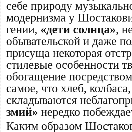
себе природу музыкально
модернизма у Шостакови
гении,
«дети солнца»
, н
обывательской и даже п
присуща некоторая отст
стилевые особенности тв
обогащение посредством
самое, что хлеб, колбаса
складываются неблагоп
змий»
нередко побеждает
Каким образом Шостаков