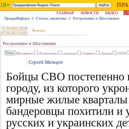
18+
ПР
ГЛАВНАЯ
НОВОСТИ
ВИДЕО
СТ
ПравдаИнформ
≈
Статьи, аналитика
≈
Ростропович и Шостакович
07.04.2023
, 09:28
Культура
(07.04.2023 12:02)
Ростропович и Шостакович
,
,
,
,
,
Шостакович
Ростропович
культура
Славянск
Донецк
СССР
Сергей Мальцев
Бойцы СВО постепенно п
городу, из которого укр
мирные жилые кварталы 
бандеровцы похитили и у
русских и украинских де