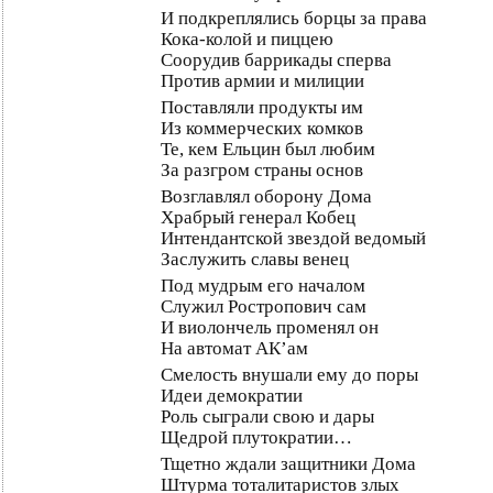
И подкреплялись борцы за права
Кока-колой и пиццею
Соорудив баррикады сперва
Против армии и милиции
Поставляли продукты им
Из коммерческих комков
Те, кем Ельцин был любим
За разгром страны основ
Возглавлял оборону Дома
Храбрый генерал Кобец
Интендантской звездой ведомый
Заслужить славы венец
Под мудрым его началом
Служил Ростропович сам
И виолончель променял он
На автомат АК’ам
Смелость внушали ему до поры
Идеи демократии
Роль сыграли свою и дары
Щедрой плутократии…
Тщетно ждали защитники Дома
Штурма тоталитаристов злых