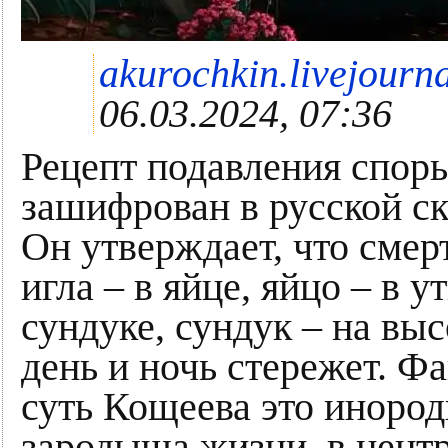
akurochkin.livejourn
06.03.2024, 07:36
Рецепт подавления спор
зашифрован в русской ск
Он утверждает, что смер
игла – в яйце, яйцо – в ут
сундуке, сундук – на выс
день и ночь стережет. Фа
суть Кощеева это инород
зародыша жизни, в цент