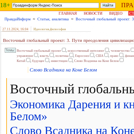
18+
ПР
ГЛАВНАЯ
НОВОСТИ
ВИДЕО
СТ
ПравдаИнформ
≈
Статьи, аналитика
≈
Восточный глобальный проект: 3
27.11.2024
, 16:04
Идеология,философия
Восточный глобальный проект: 3. Пути преодоления цивилизаци
,
,
Восточный глобальный проект
искусственный интеллект
человечество
,
,
,
,
,
,
управление
власть
политика
Евросоюз
США
право
финан
,
,
,
Китай
будущее
инвестиции
Слово Всадника на Коне Белом
Слово Всадника на Коне Белом
Восточный глобальн
Экономика Дарения и кн
Белом»
Слово Всадника на Кон