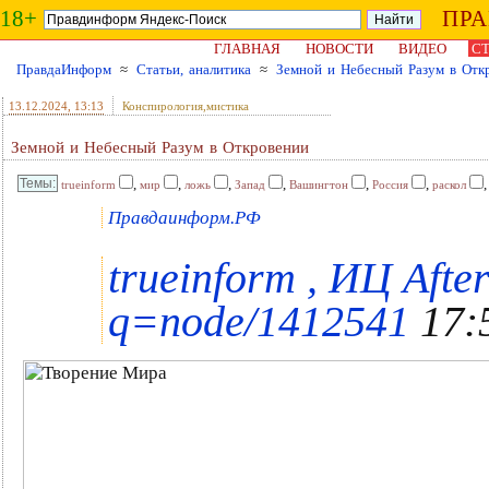
18+
ПР
ГЛАВНАЯ
НОВОСТИ
ВИДЕО
СТ
ПравдаИнформ
≈
Статьи, аналитика
≈
Земной и Небесный Разум в Отк
13.12.2024
, 13:13
Конспирология,мистика
Земной и Небесный Разум в Откровении
,
,
,
,
,
,
trueinform
мир
ложь
Запад
Вашингтон
Россия
раскол
Правдаинформ.РФ
trueinform , ИЦ Afte
q=node/1412541
17:5