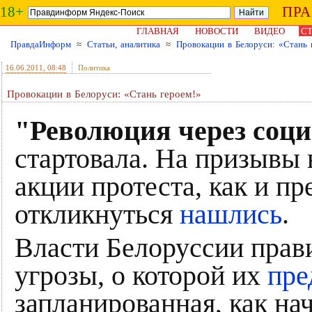
18+
ПР
ГЛАВНАЯ
НОВОСТИ
ВИДЕО
СТ
ПравдаИнформ
≈
Статьи, аналитика
≈
Провокации в Белоруси: «Стань 
16.06.2011
, 08:48
Политика
Провокации в Белоруси: «Стань героем!»
"Революция через соци
стартовала. На призывы
акции протеста, как и п
откликнуться
нашлись
.
Власти Белоруссии прав
угрозы, о которой их
пре
запланированная, как на