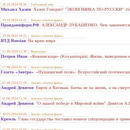
20.10.2024 00:50
Глобальный мир
Михаил Хазин
Хазин Говорит! "ЭКОНОМИКА ПО-РУССКИ" 16 о
:
19.10.2024 14:22
Анализ события факты
Правдаинформ.РФ
АЛЕКСАНДР ЛУКАШЕНКО. Чем закончится в
:
29.09.2024 16:52
Анализ события факты
RTД Russian
На краю мира
:
11.09.2024 11:38
Видеоклип
Петров Иван
«Кояанискаци» (Koyaanisqatsi; Жизнь, выведенная 
:
17.08.2024 01:32
Анализ события факты
Газета «Завтра»
«Пушкинский полк». Всероссийский поэтически
:
01.06.2024 12:19
Анализ события факты
Андрей Девятов
Евреи и Ватикан. Битва не на жизнь, а на смeр
:
01.06.2024 11:24
Анализ события факты
Андрей Девятов
"О нашей победе в Мировой войне" Девятов А.
:
30.05.2024 09:00
Анализ события факты
Кремль
Глава государства поставил воинов спецоперации в при
:
15.05.2024 16:09
Анализ события факты