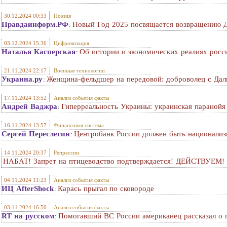
30.12.2024 00:33
Поэзия
Правдаинформ.РФ
Новый Год 2025 посвящается возвращению 
:
03.12.2024 15:36
Цифровизация
Наталья Касперская
Об истории и экономических реалиях росс
:
21.11.2024 22:17
Военные технологии
Украина.ру
Женщина-фельдшер на передовой: доброволец с Дал
:
17.11.2024 13:52
Анализ события факты
Андрей Ваджра
Гиперреальность Украины: украинская параной
:
16.11.2024 13:57
Финансовая система
Сергей Переслегин
Центробанк России должен быть национализ
:
14.11.2024 20:37
Репрессии
НАБАТ! Запрет на птицеводство подтверждается! ДЕЙСТВУЕМ!
04.11.2024 11:23
Анализ события факты
ИЦ AfterShock
Карась прыгал по сковороде
:
03.11.2024 16:50
Анализ события факты
RT на русском
Помогавший ВС России американец рассказал о 
: