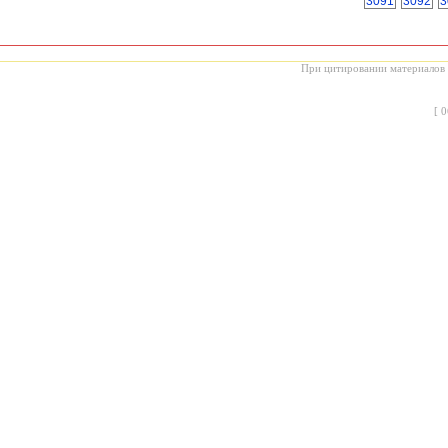
3091
3092
3
При цитировании материалов с
[
0