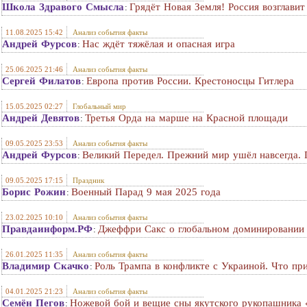
Школа Здравого Смысла
Грядёт Новая Земля! Россия возглави
:
11.08.2025 15:42
Анализ события факты
Андрей Фурсов
Нас ждёт тяжёлая и опасная игра
:
25.06.2025 21:46
Анализ события факты
Сергей Филатов
Европа против России. Крестоносцы Гитлера
:
15.05.2025 02:27
Глобальный мир
Андрей Девятов
Третья Орда на марше на Красной площади
:
09.05.2025 23:53
Анализ события факты
Андрей Фурсов
Великий Передел. Прежний мир ушёл навсегда. 
:
09.05.2025 17:15
Праздник
Борис Рожин
Военный Парад 9 мая 2025 года
:
23.02.2025 10:10
Анализ события факты
Правдаинформ.РФ
Джеффри Сакс о глобальном доминировании 
:
26.01.2025 11:35
Анализ события факты
Владимир Скачко
Роль Трампа в конфликте с Украиной. Что пр
:
04.01.2025 21:23
Анализ события факты
Семён Пегов
Ножевой бой и вещие сны якутского рукопашника 
: