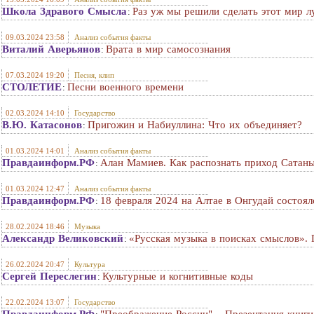
Школа Здравого Смысла
Раз уж мы решили сделать этот мир 
:
09.03.2024 23:58
Анализ события факты
Виталий Аверьянов
Врата в мир самосознания
:
07.03.2024 19:20
Песня, клип
СТОЛЕТИЕ
Песни военного времени
:
02.03.2024 14:10
Государство
В.Ю. Катасонов
Пригожин и Набиуллина: Что их объединяет?
:
01.03.2024 14:01
Анализ события факты
Правдаинформ.РФ
Алан Мамиев. Как распознать приход Сатан
:
01.03.2024 12:47
Анализ события факты
Правдаинформ.РФ
18 февраля 2024 на Алтае в Онгудай состо
:
28.02.2024 18:46
Музыка
Александр Великовский
«Русская музыка в поисках смыслов». 
:
26.02.2024 20:47
Культура
Сергей Переслегин
Культурные и когнитивные коды
:
22.02.2024 13:07
Государство