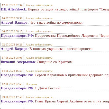
12.07.2023 07:34
Анализ события факты
ИЦ AfterShock
Первая ротация на ледостойкой платформе "Сев
:
10.07.2023 08:39
Анализ события факты
Андрей Ваджра
Что такое война по-американски
:
06.07.2023 08:15
Анализ события факты
Правдаинформ.РФ
Пророчества Преподобного Лаврентия Черни
:
02.07.2023 16:23
Анализ события факты
Андрей Ваджра
В поисках украинской пассионарности
:
17.06.2023 08:06
Анализ события факты
Виталий Аверьянов
Свидание со Христом
:
14.06.2023 16:50
Анализ события факты
Правдаинформ.РФ
Сергей Караганов о применении ядерного о
:
12.06.2023 22:55
Праздник
Правдаинформ.РФ
С Днём России!
:
09.06.2023 17:50
Анализ события факты
Правдаинформ.РФ
Глава Крыма Сергей Аксёнов ответил на воп
: