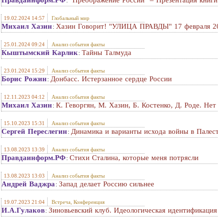
Правдаинформ.РФ
"Преображение России" – Презентация книги
:
19.02.2024 14:57
Глобальный мир
Михаил Хазин
Хазин Говорит! "УЛИЦА ПРАВДЫ" 17 февраля 20
:
25.01.2024 09:24
Анализ события факты
Кыштымский Карлик
Тайны Талмуда
:
23.01.2024 15:29
Анализ события факты
Борис Рожин
Донбасс. Истерзанное сердце России
:
12.11.2023 04:12
Анализ события факты
Михаил Хазин
К. Геворгян, М. Хазин, Б. Костенко, Д. Роде. Не
:
15.10.2023 15:31
Анализ события факты
Сергей Переслегин
Динамика и варианты исхода войны в Палес
:
13.08.2023 13:39
Анализ события факты
Правдаинформ.РФ
Стихи Сталина, которые меня потрясли
:
13.08.2023 13:03
Анализ события факты
Андрей Ваджра
Запад делает Россию сильнее
:
19.07.2023 21:04
Встреча, Конференция
И.А.Гулаков
Зиновьевский клуб. Идеологическая идентификация 
: