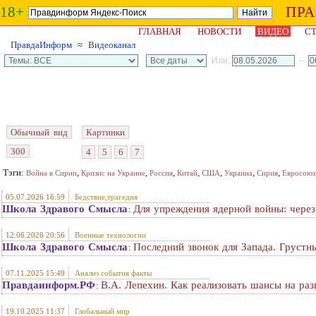
18+
ПР
ГЛАВНАЯ
НОВОСТИ
ВИДЕО
СТ
ПравдаИнформ
≈
Видеоканал
Или:
–
Обычный вид
Картинки
300
4
5
6
7
Тэги:
,
,
,
,
,
,
,
Война в Сирии
Кризис на Украине
Россия
Китай
США
Украина
Сирия
Евросоюз
05.07.2026 16:59
Бедствие,трагедия
Школа Здравого Смысла
Для упреждения ядерной войны: через
:
12.06.2026 20:56
Военные технологии
Школа Здравого Смысла
Последний звонок для Запада. Грустн
:
07.11.2025 15:49
Анализ события факты
Правдаинформ.РФ
В.А. Лепехин. Как реализовать шансы на раз
:
19.10.2025 11:37
Глобальный мир