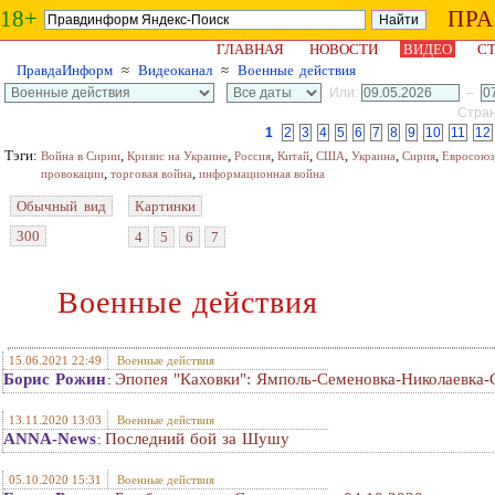
18+
ПР
ГЛАВНАЯ
НОВОСТИ
ВИДЕО
СТ
ПравдаИнформ
≈
Видеоканал
≈
Военные действия
Или:
–
Стран
1
2
3
4
5
6
7
8
9
10
11
12
Тэги:
,
,
,
,
,
,
,
Война в Сирии
Кризис на Украине
Россия
Китай
США
Украина
Сирия
Евросоюз
,
,
провокации
торговая война
информационная война
Обычный вид
Картинки
300
4
5
6
7
Военные действия
15.06.2021 22:49
Военные действия
Борис Рожин
Эпопея "Каховки": Ямполь-Семеновка-Николаевка-
:
13.11.2020 13:03
Военные действия
ANNA-News
Последний бой за Шушу
:
05.10.2020 15:31
Военные действия