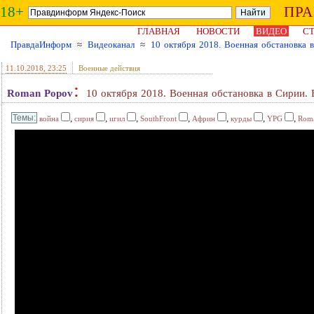
18+
ПР
ГЛАВНАЯ
НОВОСТИ
ВИДЕО
СТ
ПравдаИнформ
≈
Видеоканал
≈
10 октября 2018. Военная обстановка 
11.10.2018
, 23:25
Военные действия
:
Roman Popov
10 октября 2018. Военная обстановка в Сирии.
,
,
,
,
,
,
,
война
сирия
игил
SouthFront
Африн
курды
YPG
Rom